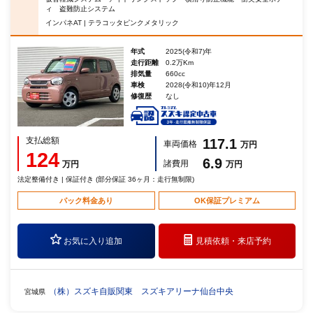
ィ 盗難防止システム
インパネAT | テラコッタピンクメタリック
年式
2025(令和7)年
走行距離
0.2万Km
排気量
660cc
車検
2028(令和10)年12月
修復歴
なし
支払総額
117.1
車両価格
万円
124
6.9
諸費用
万円
万円
法定整備付き | 保証付き (部分保証 36ヶ月：走行無制限)
パック料金あり
OK保証プレミアム
お気に入り追加
見積依頼・
来店予約
（株）スズキ自販関東 スズキアリーナ仙台中央
宮城県