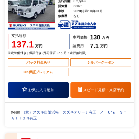
走行距離
0.2万Km
排気量
660cc
車検
2028(令和10)年01月
修復歴
なし
支払総額
130
車両価格
万円
137.1
7.1
諸費用
万円
万円
法定整備付き | 保証付き (部分保証 36ヶ月：走行無制限)
パック料金あり
シルバークーポン
OK保証プレミアム
お気に入り追加
スピード見積・
来店予約
（株）スズキ自販浜松 スズキアリーナ有玉 ／ Ｕ’ｓ ＳＴ
静岡県
ＡＴＩＯＮ有玉