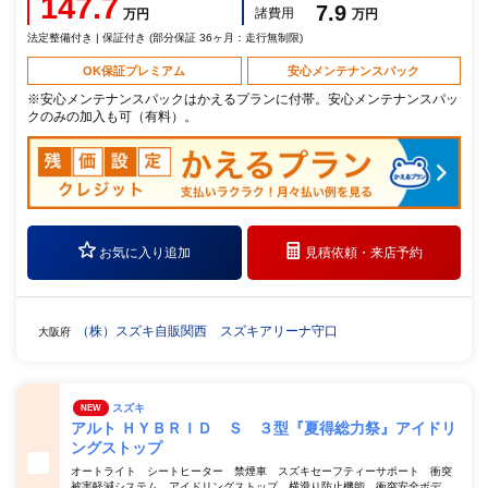
147.7
7.9
諸費用
万円
万円
法定整備付き | 保証付き (部分保証 36ヶ月：走行無制限)
OK保証プレミアム
安心メンテナンスパック
※安心メンテナンスパックはかえるプランに付帯。安心メンテナンスパッ
クのみの加入も可（有料）。
お気に入り追加
見積依頼・
来店予約
（株）スズキ自販関西 スズキアリーナ守口
大阪府
スズキ
NEW
アルト ＨＹＢＲＩＤ Ｓ ３型『夏得総力祭』アイドリ
ングストップ
オートライト シートヒーター 禁煙車 スズキセーフティーサポート 衝突
被害軽減システム アイドリングストップ 横滑り防止機能 衝突安全ボデ