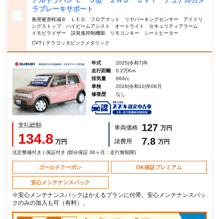
アルトラパン Ｌ ５型 ２ＷＤ ＣＶＴ デュアルカメ
ラブレーキサポート
衝突被害軽減Ｂ ＬＥＤ フロアマット リヤパーキングセンサー アイドリ
ングストップ ハイビームアシスト オートライト セキュリティアラーム
イモビライザー 誤発進抑制機能 リモコンキー シートヒーター
CVT | テラコッタピンクメタリック
年式
2025(令和7)年
走行距離
0.2万Km
排気量
660cc
車検
2028(令和10)年08月
修復歴
なし
支払総額
127
車両価格
万円
134.8
7.8
諸費用
万円
万円
法定整備付き | 保証付き (部分保証 36ヶ月：走行無制限)
ゴールドクーポン
OK保証プレミアム
安心メンテナンスパック
※安心メンテナンスパックはかえるプランに付帯。安心メンテナンスパッ
クのみの加入も可（有料）。