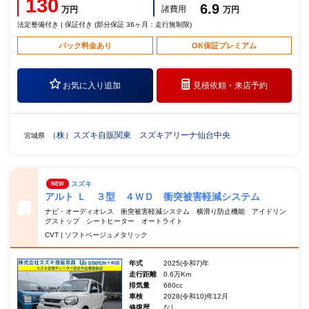
130
6.9
諸費用
万円
万円
法定整備付き | 保証付き (部分保証 36ヶ月：走行無制限)
パック料金あり
OK保証プレミアム
お気に入り追加
見積依頼・
来店予約
（株）スズキ自販関東 スズキアリーナ仙台中央
宮城県
スズキ
NEW
アルト Ｌ ３型 ４ＷＤ 衝突被害軽減システム
ナビ・オーディオレス 衝突被害軽減システム 横滑り防止機能 アイドリン
グストップ シートヒーター オートライト
CVT | ソフトベージュメタリック
年式
2025(令和7)年
走行距離
0.6万Km
排気量
660cc
車検
2028(令和10)年12月
修復歴
なし