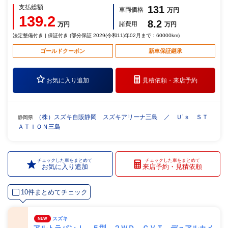
支払総額
131
車両価格
万円
139.2
8.2
諸費用
万円
万円
法定整備付き | 保証付き (部分保証 2029(令和11)年02月まで：60000km)
ゴールドクーポン
新車保証継承
お気に入り追加
見積依頼・
来店予約
（株）スズキ自販静岡 スズキアリーナ三島 ／ Ｕ’ｓ ＳＴ
静岡県
ＡＴＩＯＮ三島
チェックした車をまとめて
チェックした車をまとめて
お気に入り追加
来店予約・見積依頼
10件まとめてチェック
スズキ
NEW