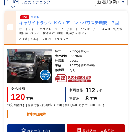
10件まとめてチェック
スズキ
NEW
キャリイトラック ＫＣエアコン・パワステ農繁 ７型
オートライト スズキセーフティーサポート ワンオーナー ４ＷＤ 衝突被
害軽減システム 横滑り防止機能 衝突安全ボディ
AT4速 | シルキーシルバーメタリック
年式
2025(令和7)年
走行距離
0.2万Km
排気量
660cc
車検
2027(令和9)年06月
修復歴
なし
支払総額
112
車両価格
万円
120
8
諸費用
万円
万円
法定整備付き | 保証付き (部分保証 2028(令和10)年06月まで：60000km)
新車保証継承
お気に入り追加
見積依頼・
来店予約