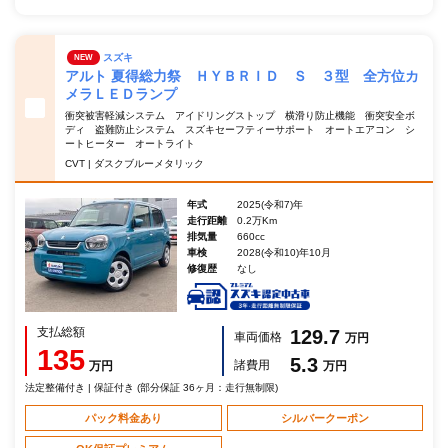
スズキ
NEW
アルト 夏得総力祭 ＨＹＢＲＩＤ Ｓ ３型 全方位カ
メラＬＥＤランプ
衝突被害軽減システム アイドリングストップ 横滑り防止機能 衝突安全ボ
ディ 盗難防止システム スズキセーフティーサポート オートエアコン シ
ートヒーター オートライト
CVT | ダスクブルーメタリック
年式
2025(令和7)年
走行距離
0.2万Km
排気量
660cc
車検
2028(令和10)年10月
修復歴
なし
支払総額
129.7
車両価格
万円
135
5.3
諸費用
万円
万円
法定整備付き | 保証付き (部分保証 36ヶ月：走行無制限)
パック料金あり
シルバークーポン