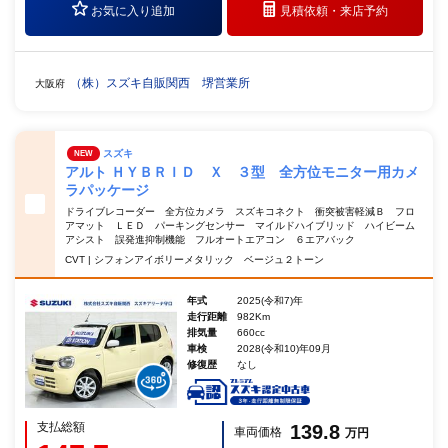
お気に入り追加
見積依頼・
来店予約
（株）スズキ自販関西 堺営業所
大阪府
スズキ
NEW
アルト ＨＹＢＲＩＤ Ｘ ３型 全方位モニター用カメ
ラパッケージ
ドライブレコーダー 全方位カメラ スズキコネクト 衝突被害軽減Ｂ フロ
アマット ＬＥＤ パーキングセンサー マイルドハイブリッド ハイビーム
アシスト 誤発進抑制機能 フルオートエアコン ６エアバック
CVT | シフォンアイボリーメタリック ベージュ２トーン
年式
2025(令和7)年
走行距離
982Km
排気量
660cc
車検
2028(令和10)年09月
修復歴
なし
支払総額
139.8
車両価格
万円