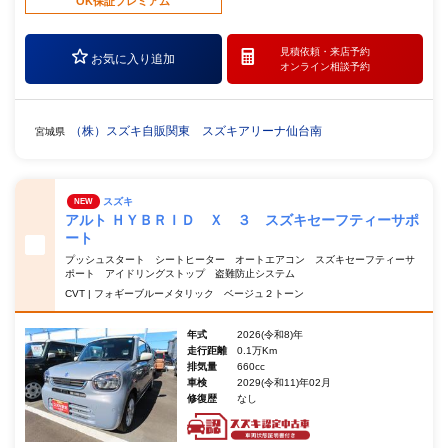
OK保証プレミアム
見積依頼・
来店予約
お気に入り追加
オンライン相談予約
（株）スズキ自販関東 スズキアリーナ仙台南
宮城県
スズキ
NEW
アルト ＨＹＢＲＩＤ Ｘ ３ スズキセーフティーサポ
ート
プッシュスタート シートヒーター オートエアコン スズキセーフティーサ
ポート アイドリングストップ 盗難防止システム
CVT | フォギーブルーメタリック ベージュ２トーン
年式
2026(令和8)年
走行距離
0.1万Km
排気量
660cc
車検
2029(令和11)年02月
修復歴
なし