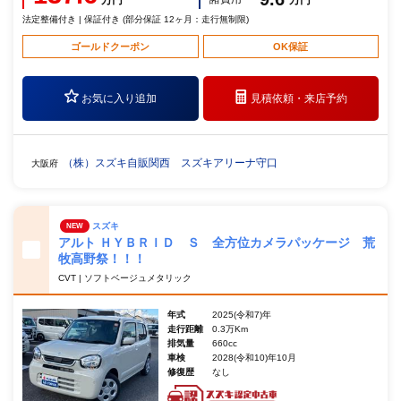
万円
万円
法定整備付き | 保証付き (部分保証 12ヶ月：走行無制限)
ゴールドクーポン
OK保証
お気に入り追加
見積依頼・
来店予約
（株）スズキ自販関西 スズキアリーナ守口
大阪府
スズキ
NEW
アルト ＨＹＢＲＩＤ Ｓ 全方位カメラパッケージ 荒
牧高野祭！！！
CVT | ソフトベージュメタリック
年式
2025(令和7)年
走行距離
0.3万Km
排気量
660cc
車検
2028(令和10)年10月
修復歴
なし