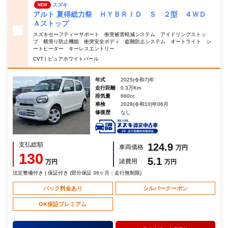
スズキ
NEW
アルト 夏得総力祭 ＨＹＢＲＩＤ Ｓ ２型 ４ＷＤ
Ａストップ
スズキセーフティーサポート 衝突被害軽減システム アイドリングストッ
プ 横滑り防止機能 衝突安全ボディ 盗難防止システム オートライト シ
ートヒーター キーレスエントリー
CVT | ピュアホワイトパール
年式
2025(令和7)年
走行距離
0.3万Km
排気量
660cc
車検
2028(令和10)年06月
修復歴
なし
支払総額
124.9
車両価格
万円
130
5.1
諸費用
万円
万円
法定整備付き | 保証付き (部分保証 36ヶ月：走行無制限)
パック料金あり
シルバークーポン
OK保証プレミアム