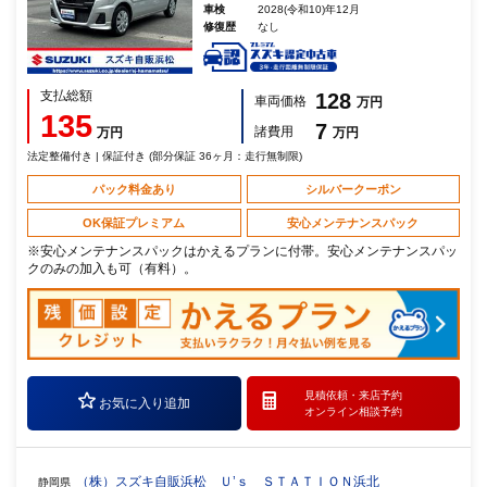
車検
2028(令和10)年12月
修復歴
なし
支払総額
128
車両価格
万円
135
7
諸費用
万円
万円
法定整備付き | 保証付き (部分保証 36ヶ月：走行無制限)
パック料金あり
シルバークーポン
OK保証プレミアム
安心メンテナンスパック
※安心メンテナンスパックはかえるプランに付帯。安心メンテナンスパッ
クのみの加入も可（有料）。
見積依頼・
来店予約
お気に入り追加
オンライン相談予約
（株）スズキ自販浜松 Ｕ’ｓ ＳＴＡＴＩＯＮ浜北
静岡県