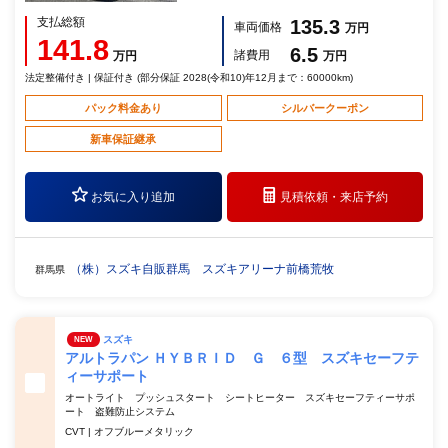
支払総額
135.3
車両価格
万円
141.8
6.5
諸費用
万円
万円
法定整備付き | 保証付き (部分保証 2028(令和10)年12月まで：60000km)
パック料金あり
シルバークーポン
新車保証継承
お気に入り追加
見積依頼・
来店予約
（株）スズキ自販群馬 スズキアリーナ前橋荒牧
群馬県
スズキ
NEW
アルトラパン ＨＹＢＲＩＤ Ｇ ６型 スズキセーフテ
ィーサポート
オートライト プッシュスタート シートヒーター スズキセーフティーサポ
ート 盗難防止システム
CVT | オフブルーメタリック