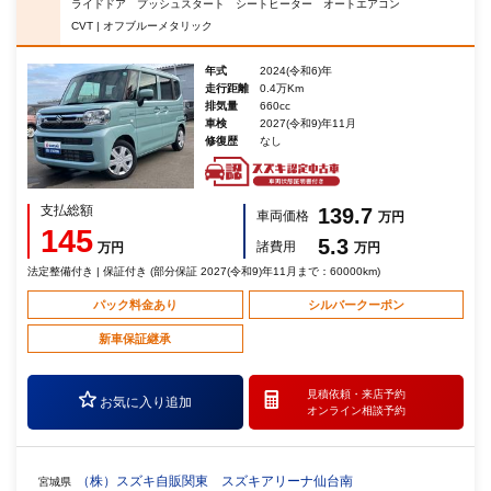
ライドドア プッシュスタート シートヒーター オートエアコン
CVT | オフブルーメタリック
年式
2024(令和6)年
走行距離
0.4万Km
排気量
660cc
車検
2027(令和9)年11月
修復歴
なし
支払総額
139.7
車両価格
万円
145
5.3
諸費用
万円
万円
法定整備付き | 保証付き (部分保証 2027(令和9)年11月まで：60000km)
パック料金あり
シルバークーポン
新車保証継承
見積依頼・
来店予約
お気に入り追加
オンライン相談予約
（株）スズキ自販関東 スズキアリーナ仙台南
宮城県