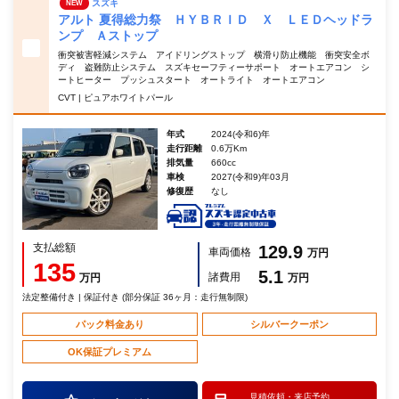
スズキ
NEW
アルト 夏得総力祭 ＨＹＢＲＩＤ Ｘ ＬＥＤヘッドラ
ンプ Ａストップ
衝突被害軽減システム アイドリングストップ 横滑り防止機能 衝突安全ボ
ディ 盗難防止システム スズキセーフティーサポート オートエアコン シ
ートヒーター プッシュスタート オートライト オートエアコン
CVT | ピュアホワイトパール
年式
2024(令和6)年
走行距離
0.6万Km
排気量
660cc
車検
2027(令和9)年03月
修復歴
なし
支払総額
129.9
車両価格
万円
135
5.1
諸費用
万円
万円
法定整備付き | 保証付き (部分保証 36ヶ月：走行無制限)
パック料金あり
シルバークーポン
OK保証プレミアム
見積依頼・
来店予約