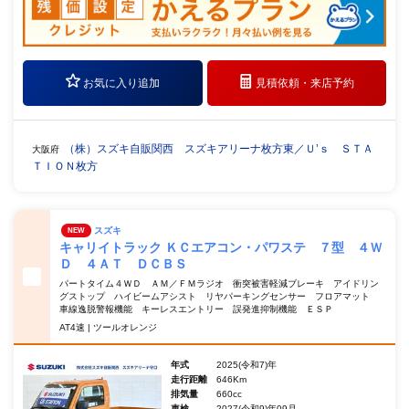
お気に入り追加
見積依頼・
来店予約
（株）スズキ自販関西 スズキアリーナ枚方東／Ｕ’ｓ ＳＴＡ
大阪府
ＴＩＯＮ枚方
スズキ
NEW
キャリイトラック ＫＣエアコン・パワステ ７型 ４Ｗ
Ｄ ４ＡＴ ＤＣＢＳ
パートタイム４ＷＤ ＡＭ／ＦＭラジオ 衝突被害軽減ブレーキ アイドリン
グストップ ハイビームアシスト リヤパーキングセンサー フロアマット
車線逸脱警報機能 キーレスエントリー 誤発進抑制機能 ＥＳＰ
AT4速 | ツールオレンジ
年式
2025(令和7)年
走行距離
646Km
排気量
660cc
車検
2027(令和9)年09月