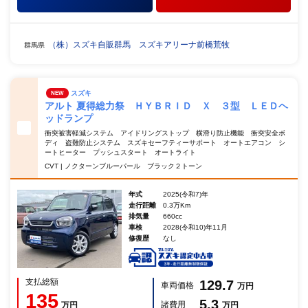
（株）スズキ自販群馬 スズキアリーナ前橋荒牧
群馬県
スズキ
NEW
アルト 夏得総力祭 ＨＹＢＲＩＤ Ｘ ３型 ＬＥＤヘ
ッドランプ
衝突被害軽減システム アイドリングストップ 横滑り防止機能 衝突安全ボ
ディ 盗難防止システム スズキセーフティーサポート オートエアコン シ
ートヒーター プッシュスタート オートライト
CVT | ノクターンブルーパール ブラック２トーン
年式
2025(令和7)年
走行距離
0.3万Km
排気量
660cc
車検
2028(令和10)年11月
修復歴
なし
支払総額
129.7
車両価格
万円
135
5.3
諸費用
万円
万円