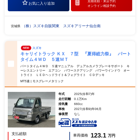
見積依頼・
来店予約
お気に入り追加
オンライン相談予約
（株）スズキ自販関東 スズキアリーナ仙台南
宮城県
スズキ
NEW
キャリイトラック ＫＸ ７型 『夏得総力祭』 パート
タイム４ＷＤ ５速ＭＴ
パートタイム４ＷＤ ５速マニュアル デュアルカメラブレーキサポート キ
ーレスエントリー エアコン パワーステアリング パワーウインドウ オー
トライト ＬＥＤヘッドライト＆フォグライト ＣＤデッキ
MT5速 | モスグレーメタリック
年式
2025(令和7)年
走行距離
0.1万Km
排気量
660cc
車検
2027(令和9)年06月
修復歴
なし
支払総額
123.1
車両価格
万円