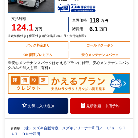
支払総額
118
車両価格
万円
124.1
6.1
諸費用
万円
万円
法定整備付き | 保証付き (部分保証 36ヶ月：走行無制限)
パック料金あり
ゴールドクーポン
OK保証プレミアム
安心メンテナンスパック
※安心メンテナンスパックはかえるプランに付帯。安心メンテナンスパッ
クのみの加入も可（有料）。
お気に入り追加
見積依頼・
来店予約
（株）スズキ自販青森 スズキアリーナ十和田／ Ｕ’ｓ ＳＴ
青森県
ＡＴＩＯＮ十和田