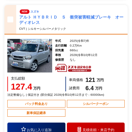
スズキ
NEW
アルト ＨＹＢＲＩＤ Ｓ 衝突被害軽減ブレーキ オー
ディオレス
CVT | シルキーシルバーメタリック
年式
2025(令和7)年
走行距離
0.2万Km
排気量
660cc
車検
2028(令和10)年12月
修復歴
なし
支払総額
121
車両価格
万円
127.4
6.4
諸費用
万円
万円
法定整備なし | 保証付き (部分保証 2028(令和10)年12月まで：60000km)
パック料金あり
シルバークーポン
新車保証継承
お気に入り追加
見積依頼・
来店予約