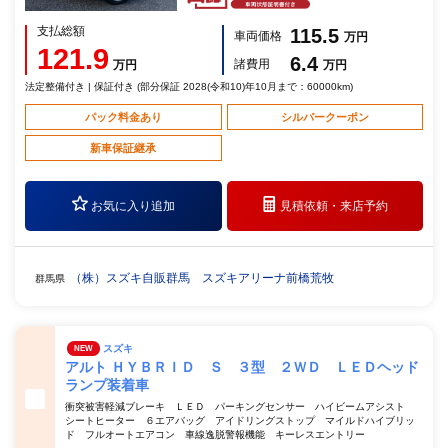
支払総額
115.5
車両価格
万円
121.9
6.4
諸費用
万円
万円
法定整備付き | 保証付き (部分保証 2028(令和10)年10月まで：60000km)
パック料金あり
シルバークーポン
新車保証継承
お気に入り追加
見積依頼・
来店予約
（株）スズキ自販群馬 スズキアリーナ前橋荒牧
群馬県
スズキ
NEW
アルト ＨＹＢＲＩＤ Ｓ ３型 ２ＷＤ ＬＥＤヘッド
ランプ装着車
衝突被害軽減ブレーキ ＬＥＤ パーキングセンサー ハイビームアシスト
シートヒーター ６エアバッグ アイドリングストップ マイルドハイブリッ
ド フルオートエアコン 車線逸脱警報機能 キーレスエントリー