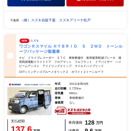
（株）スズキ自販千葉 スズキアリーナ松戸
千葉県
スズキ
NEW
ワゴンＲスマイル ＨＹＢＲＩＤ Ｓ ２ＷＤ トーンル
ーフパッケージ装着車
ナビ ドライブレコーダー ＥＴＣ 車検整備付 衝突被害軽減ブレーキ 後
席両側電動スライドドア フロアマット フルフラット ドアバイザー ハイ
ビームアシスト アイドリングストップ マイルドハイブリッド
CVT | インディゴブルーメタリック２ ホワイト２トーンルーフ
年式
2021(令和3)年
走行距離
2.7万Km
排気量
660cc
車検
車検整備付
修復歴
なし
支払総額
128
車両価格
万円
137.6
9.6
諸費用