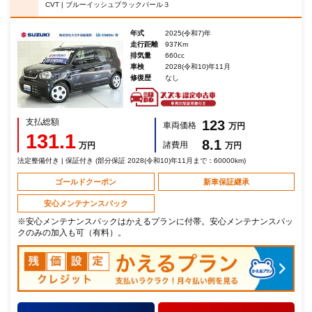
CVT | ブルーイッシュブラックパール３
年式
2025(令和7)年
走行距離
937Km
排気量
660cc
車検
2028(令和10)年11月
修復歴
なし
支払総額
123
車両価格
万円
131.1
8.1
諸費用
万円
万円
法定整備付き | 保証付き (部分保証 2028(令和10)年11月まで：60000km)
ゴールドクーポン
新車保証継承
安心メンテナンスパック
※安心メンテナンスパックはかえるプランに付帯。安心メンテナンスパッ
クのみの加入も可（有料）。