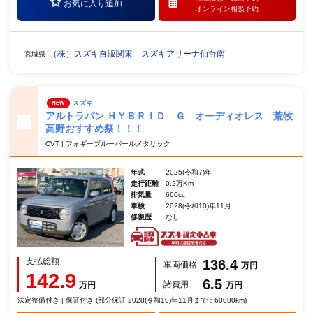
お気に入り追加
オンライン相談予約
（株）スズキ自販関東 スズキアリーナ仙台南
宮城県
スズキ
NEW
アルトラパン ＨＹＢＲＩＤ Ｇ オーディオレス 荒牧
高野おすすめ祭！！！
CVT | フォギーブルーパールメタリック
年式
2025(令和7)年
走行距離
0.2万Km
排気量
660cc
車検
2028(令和10)年11月
修復歴
なし
支払総額
136.4
車両価格
万円
142.9
6.5
諸費用
万円
万円
法定整備付き | 保証付き (部分保証 2028(令和10)年11月まで：60000km)