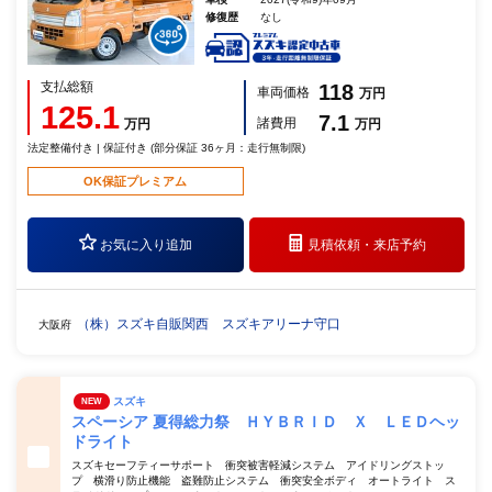
修復歴
なし
支払総額
118
車両価格
万円
125.1
7.1
諸費用
万円
万円
法定整備付き | 保証付き (部分保証 36ヶ月：走行無制限)
OK保証プレミアム
お気に入り追加
見積依頼・
来店予約
（株）スズキ自販関西 スズキアリーナ守口
大阪府
スズキ
NEW
スペーシア 夏得総力祭 ＨＹＢＲＩＤ Ｘ ＬＥＤヘッ
ドライト
スズキセーフティーサポート 衝突被害軽減システム アイドリングストッ
プ 横滑り防止機能 盗難防止システム 衝突安全ボディ オートライト ス