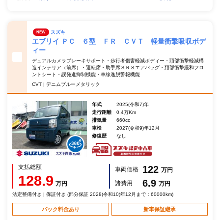
スズキ
NEW
エブリイ ＰＣ ６型 ＦＲ ＣＶＴ 軽量衝撃吸収ボデ
ィー
デュアルカメラブレーキサポート・歩行者傷害軽減ボディー・頭部衝撃軽減構
造インテリア（前席）・運転席・助手席ＳＲＳエアバッグ・頚部衝撃緩和フロ
ントシート・誤発進抑制機能・車線逸脱警報機能
CVT | デニムブルーメタリック
年式
2025(令和7)年
走行距離
0.4万Km
排気量
660cc
車検
2027(令和9)年12月
修復歴
なし
支払総額
122
車両価格
万円
128.9
6.9
諸費用
万円
万円
法定整備付き | 保証付き (部分保証 2028(令和10)年12月まで：60000km)
パック料金あり
新車保証継承