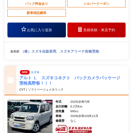
パック料金あり
シルバークーポン
新車保証継承
お気に入り追加
見積依頼・
来店予約
（株）スズキ自販群馬 スズキアリーナ前橋荒牧
群馬県
スズキ
NEW
アルト Ｌ スズキコネクト バックカメラパッケージ
荒牧高野祭！！！
CVT | ソフトベージュメタリック
年式
2025(令和7)年
走行距離
0.2万Km
排気量
660cc
車検
2028(令和10)年12月
修復歴
なし