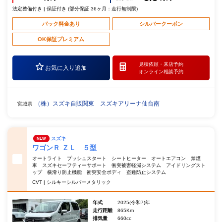
法定整備付き | 保証付き (部分保証 36ヶ月：走行無制限)
パック料金あり
シルバークーポン
OK保証プレミアム
見積依頼・
来店予約
お気に入り追加
オンライン相談予約
（株）スズキ自販関東 スズキアリーナ仙台南
宮城県
スズキ
NEW
ワゴンＲ ＺＬ ５型
オートライト プッシュスタート シートヒーター オートエアコン 禁煙
車 スズキセーフティーサポート 衝突被害軽減システム アイドリングスト
ップ 横滑り防止機能 衝突安全ボディ 盗難防止システム
CVT | シルキーシルバーメタリック
年式
2025(令和7)年
走行距離
865Km
排気量
660cc