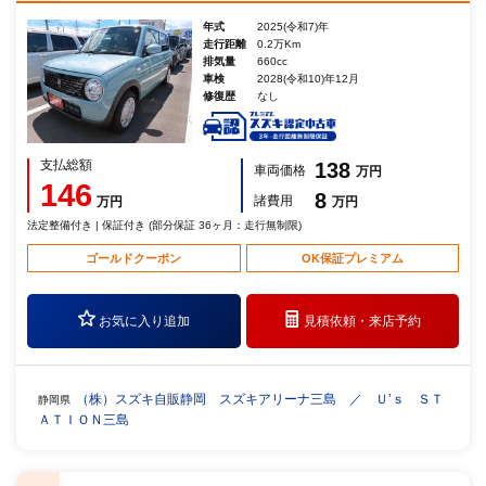
年式
2025(令和7)年
走行距離
0.2万Km
排気量
660cc
車検
2028(令和10)年12月
修復歴
なし
支払総額
138
車両価格
万円
146
8
諸費用
万円
万円
法定整備付き | 保証付き (部分保証 36ヶ月：走行無制限)
ゴールドクーポン
OK保証プレミアム
お気に入り追加
見積依頼・
来店予約
（株）スズキ自販静岡 スズキアリーナ三島 ／ Ｕ’ｓ ＳＴ
静岡県
ＡＴＩＯＮ三島