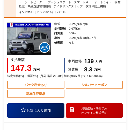
ト シートヒーター プッシュスタート スマートキー オートライト 衝突
軽減 車線逸脱警報機能 アイドリングストップ 横滑り防止機能
インパネAT | ピュアホワイトパール
年式
2025(令和7)年
走行距離
0.6万Km
排気量
660cc
車検
2028(令和10)年07月
修復歴
なし
支払総額
139
車両価格
万円
147.3
8.3
諸費用
万円
万円
法定整備付き | 保証付き (部分保証 2028(令和10)年07月まで：60000km)
パック料金あり
シルバークーポン
新車保証継承
見積依頼・
来店予約
お気に入り追加
オンライン相談予約