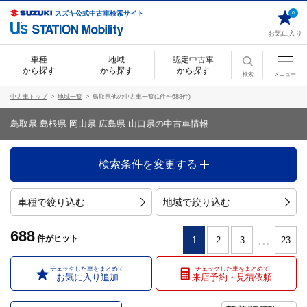
スズキ公式中古車検索サイト
0
お気に入り
車種
地域
認定中古車
から探す
から探す
から探す
検索
メニュー
中古車トップ
地域一覧
鳥取県他の中古車一覧(1件〜688件)
鳥取県 島根県 岡山県 広島県 山口県の中古車情報
検索条件を変更する
車種で絞り込む
地域で絞り込む
688
...
件
がヒット
1
2
3
23
チェックした車をまとめて
チェックした車をまとめて
お気に入り追加
来店予約・見積依頼