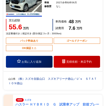
車検
2027(令和9)年06月
修復歴
なし
支払総額
48
車両価格
万円
55.6
7.6
諸費用
万円
万円
法定整備付き | 保証付き (部分保証 3ヶ月：3000km)
パック料金あり
ゴールドクーポン
OK保証ミニ
お気に入り追加
見積依頼・
来店予約
（株）スズキ自販山口 スズキアリーナ徳山／Ｕ’ｓ ＳＴＡＴ
山口県
ＩＯＮ徳山
スズキ
NEW
ハスラー ＨＹＢＲＩＤ Ｇ 試乗車アップ 前後ブレー