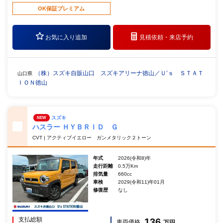
OK保証プレミアム
お気に入り追加
見積依頼・
来店予約
（株）スズキ自販山口 スズキアリーナ徳山／Ｕ’ｓ ＳＴＡＴ
山口県
ＩＯＮ徳山
スズキ
NEW
ハスラー ＨＹＢＲＩＤ Ｇ
CVT | アクティブイエロー ガンメタリック２トーン
年式
2026(令和8)年
走行距離
0.5万Km
排気量
660cc
車検
2029(令和11)年01月
修復歴
なし
支払総額
136
車両価格
万円