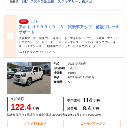
（株）スズキ自販島根 スズキアリーナ東津田
島根県
スズキ
NEW
アルト ＨＹＢＲＩＤ Ｓ 試乗車アップ 前後ブレーキ
サポート
試乗車アップ 前後ブレーキサポート マイルドハイブリッド搭載 マニュア
ルエアコン シートヒーター オーディオレス ハンドパーキングブレーキ
キーレスエントリー 助手席エアバッグ サイドエアバッグ
CVT | ピュアホワイトパール
年式
2026(令和8)年
走行距離
0.4万Km
排気量
660cc
車検
2029(令和11)年01月
修復歴
なし
支払総額
114
車両価格
万円
122.4
8.4
諸費用
万円
万円
法定整備付き | 保証付き (部分保証 2029(令和11)年01月まで：60000km)
パック料金あり
ゴールドクーポン