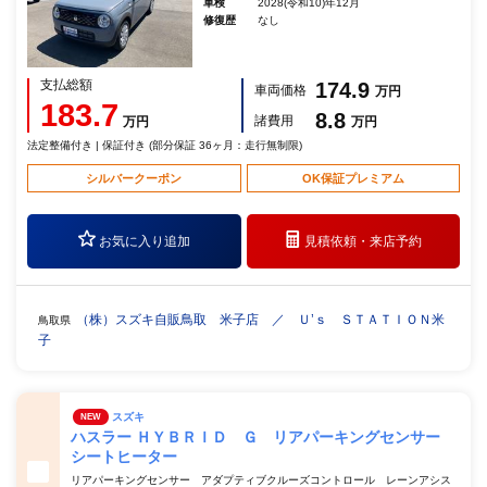
車検
2028(令和10)年12月
修復歴
なし
支払総額
174.9
車両価格
万円
183.7
8.8
諸費用
万円
万円
法定整備付き | 保証付き (部分保証 36ヶ月：走行無制限)
シルバークーポン
OK保証プレミアム
お気に入り追加
見積依頼・
来店予約
（株）スズキ自販鳥取 米子店 ／ Ｕ’ｓ ＳＴＡＴＩＯＮ米
鳥取県
子
スズキ
NEW
ハスラー ＨＹＢＲＩＤ Ｇ リアパーキングセンサー
シートヒーター
リアパーキングセンサー アダプティブクルーズコントロール レーンアシス