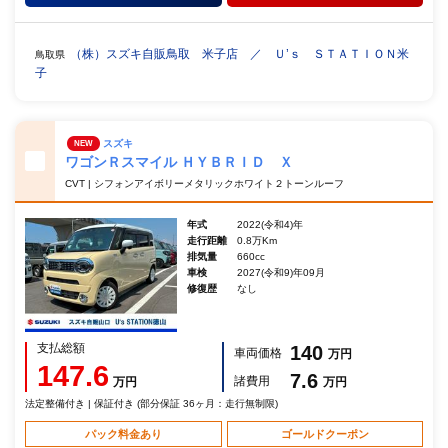
（株）スズキ自販鳥取 米子店 ／ Ｕ’ｓ ＳＴＡＴＩＯＮ米
鳥取県
子
スズキ
NEW
ワゴンＲスマイル ＨＹＢＲＩＤ Ｘ
CVT | シフォンアイボリーメタリックホワイト２トーンルーフ
年式
2022(令和4)年
走行距離
0.8万Km
排気量
660cc
車検
2027(令和9)年09月
修復歴
なし
支払総額
140
車両価格
万円
147.6
7.6
諸費用
万円
万円
法定整備付き | 保証付き (部分保証 36ヶ月：走行無制限)
パック料金あり
ゴールドクーポン