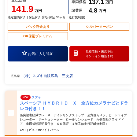
支払総額
137.1
車両価格
万円
141.9
4.8
諸費用
万円
万円
法定整備付き | 保証付き (部分保証 36ヶ月：走行無制限)
パック料金あり
シルバークーポン
OK保証プレミアム
見積依頼・
来店予約
お気に入り追加
オンライン相談予約
（株）スズキ自販広島 三次店
広島県
スズキ
NEW
スペーシア ＨＹＢＲＩＤ Ｘ 全方位カメラナビとドラ
レコ付き！！
衝突被害軽減ブレーキ アイドリングストップ 全方位カメラナビ ドライブ
レコーダー サーキュレーター ロールサンシェード 両側自動スライドド
ア 車両状態証明書付き ＯＫ保証（１年又は走行距離無制限）
CVT | ピュアホワイトパール