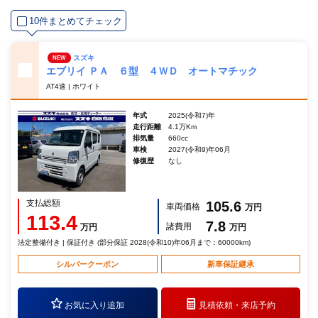
10件まとめてチェック
スズキ
NEW
エブリイ ＰＡ ６型 ４ＷＤ オートマチック
AT4速 | ホワイト
年式
2025(令和7)年
走行距離
4.1万Km
排気量
660cc
車検
2027(令和9)年06月
修復歴
なし
支払総額
105.6
車両価格
万円
113.4
7.8
諸費用
万円
万円
法定整備付き | 保証付き (部分保証 2028(令和10)年06月まで：60000km)
シルバークーポン
新車保証継承
お気に入り追加
見積依頼・
来店予約