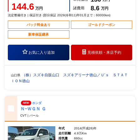
144.6
8.6
諸費用
万円
万円
法定整備付き | 保証付き (部分保証 2029(令和11)年01月まで：60000km)
パック料金あり
ゴールドクーポン
新車保証継承
お気に入り追加
見積依頼・
来店予約
（株）スズキ自販山口 スズキアリーナ徳山／Ｕ’ｓ ＳＴＡＴ
山口県
ＩＯＮ徳山
ホンダ
NEW
Ｎ−ＷＧＮ Ｇ
CVT | パール
年式
2014(平成26)年
走行距離
4.9万Km
排気量
660cc