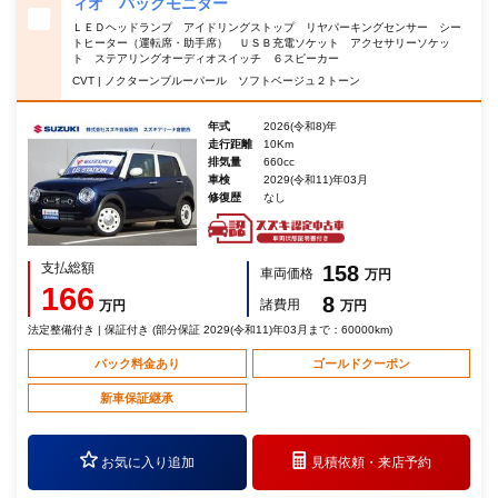
ィオ バックモニター
ＬＥＤヘッドランプ アイドリングストップ リヤパーキングセンサー シー
トヒーター（運転席・助手席） ＵＳＢ充電ソケット アクセサリーソケッ
ト ステアリングオーディオスイッチ ６スピーカー
CVT | ノクターンブルーパール ソフトベージュ２トーン
年式
2026(令和8)年
走行距離
10Km
排気量
660cc
車検
2029(令和11)年03月
修復歴
なし
支払総額
158
車両価格
万円
166
8
諸費用
万円
万円
法定整備付き | 保証付き (部分保証 2029(令和11)年03月まで：60000km)
パック料金あり
ゴールドクーポン
新車保証継承
お気に入り追加
見積依頼・
来店予約