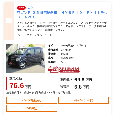
スズキ
NEW
ワゴンＲ ２５周年記念車 ＨＹＢＲＩＤ ＦＸリミテッ
ド ４ＷＤ
プッシュスタート シートヒーター オートエアコン スズキセーフティーサ
ポート ４ＷＤ 衝突被害軽減システム アイドリングストップ 横滑り防止
機能 衝突安全ボディ 盗難防止システム
CVT | ノクターンブルーパール
年式
2019(平成31/令和1)年
走行距離
8.4万Km
排気量
660cc
車検
車検整備付
修復歴
なし
支払総額
69.8
車両価格
万円
76.6
6.8
諸費用
万円
万円
法定整備付き | 保証付き (部分保証 12ヶ月：走行無制限)
パック料金あり
シルバークーポン
OK保証