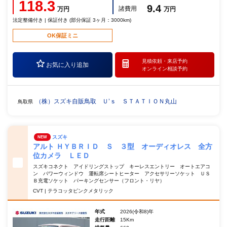
118.3
9.4
諸費用
万円
万円
法定整備付き | 保証付き (部分保証 3ヶ月：3000km)
OK保証ミニ
見積依頼・
来店予約
お気に入り追加
オンライン相談予約
（株）スズキ自販鳥取 Ｕ’ｓ ＳＴＡＴＩＯＮ丸山
鳥取県
スズキ
NEW
アルト ＨＹＢＲＩＤ Ｓ ３型 オーディオレス 全方
位カメラ ＬＥＤ
スズキコネクト アイドリングストップ キーレスエントリー オートエアコ
ン パワーウィンドウ 運転席シートヒーター アクセサリーソケット ＵＳ
Ｂ充電ソケット パーキングセンサー（フロント・リヤ）
CVT | テラコッタピンクメタリック
年式
2026(令和8)年
走行距離
15Km