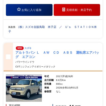
お気に入り追加
見積依頼・
来店予約
（株）スズキ自販鳥取 米子店 ／ Ｕ’ｓ ＳＴＡＴＩＯＮ米
鳥取県
子
スズキ
NEW
アルトラパン Ｌ ＡＷ ＣＤ ＡＢＳ 運転席エアバッ
グ エアコン
パワーウインドウ
CVT | シフォンアイボリーメタリック
年式
2017(平成29)年
走行距離
8.6万Km
排気量
660cc
車検
2028(令和10)年01月
修復歴
なし
支払総額