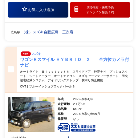
見積依頼・
来店予約
お気に入り追加
オンライン相談予約
（株）スズキ自販広島 三次店
広島県
スズキ
NEW
ワゴンＲスマイル ＨＹＢＲＩＤ Ｘ 全方位カメラ付
ナビ
オートライト Ｂｌｕｅｔｏｏｔｈ スライドドア 純正ナビ プッシュスタ
ート シートヒーター オートエアコン スズキセーフティーサポート 衝突
被害軽減システム アイドリングストップ 横滑り防止機能
CVT | ブルーイッシュブラックパール３
年式
2022(令和4)年
走行距離
2.1万Km
排気量
660cc
車検
2027(令和9)年05月
修復歴
なし