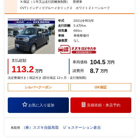
Ｋ保証（１年又は走行距離無制限） 禁煙車
CVT | インディゴブルーメタリック２ ホワイト２トーンルーフ
年式
2021(令和3)年
走行距離
5.4万Km
排気量
660cc
車検
車検整備付
修復歴
なし
支払総額
104.5
車両価格
万円
113.2
8.7
諸費用
万円
万円
法定整備付き | 保証付き (部分保証 12ヶ月：走行無制限)
シルバークーポン
OK保証
お気に入り追加
見積依頼・
来店予約
（株）スズキ自販鳥取 Ｕ’ｓステーション倉吉
鳥取県