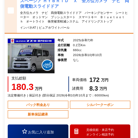
スペーシア ＨＹＢＲＩＤ Ｘ 全方位カメラ ナビ 両
側電動スライドドア
全方位カメラ ナビ 両側電動スライドドア パーキングセンサー シートヒ
ーター オットマン プッシュスタート スマートキー Ｂｌｕｅｔｏｏｔ
ｈ オートライト 衝突被害軽減システム アイドリングストップ
インパネAT | ピュアホワイトパール
年式
2025(令和7)年
走行距離
0.2万Km
排気量
660cc
車検
2028(令和10)年10月
修復歴
なし
支払総額
172
車両価格
万円
180.3
8.3
諸費用
万円
万円
法定整備付き | 保証付き (部分保証 2028(令和10)年10月まで：60000km)
パック料金あり
シルバークーポン
新車保証継承
見積依頼・
来店予約
お気に入り追加
オンライン相談予約