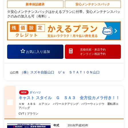
新車保証継承
安心メンテナンスパック
※安心メンテナンスパックはかえるプランに付帯。安心メンテナンスパッ
クのみの加入も可（有料）。
見積依頼・
来店予約
お気に入り追加
オンライン相談予約
（株）スズキ自販山口 Ｕ’ｓ ＳＴＡＴＩＯＮ山口
山口県
ダイハツ
NEW
キャスト スタイル Ｇ ＳＡ３ 全方位カメラ付き！！
ＡＷ ＡＢＳ エアコン パワーステアリング パワーウィンドウ 運転席エ
アバッグ
CVT | ブラウン
年式
2018(平成30)年