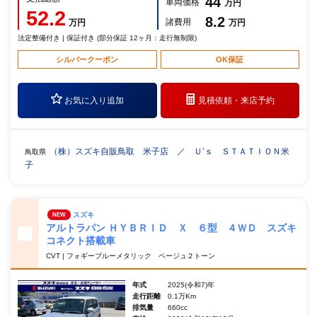
44
車両価格
万円
52.2
8.2
諸費用
万円
万円
法定整備付き | 保証付き (部分保証 12ヶ月：走行無制限)
シルバークーポン
OK保証
お気に入り追加
見積依頼・
来店予約
（株）スズキ自販鳥取 米子店 ／ Ｕ’ｓ ＳＴＡＴＩＯＮ米
鳥取県
子
スズキ
NEW
アルトラパン ＨＹＢＲＩＤ Ｘ ６型 ４ＷＤ スズキ
コネクト搭載車
CVT | フォギーブルーメタリック ベージュ２トーン
年式
2025(令和7)年
走行距離
0.1万Km
排気量
660cc