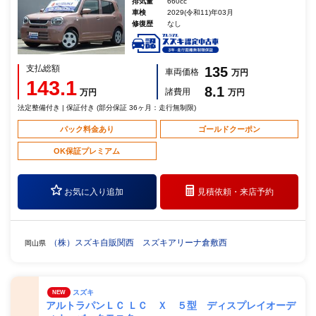
排気量
660cc
車検
2029(令和11)年03月
修復歴
なし
支払総額
135
車両価格
万円
143.1
8.1
諸費用
万円
万円
法定整備付き | 保証付き (部分保証 36ヶ月：走行無制限)
パック料金あり
ゴールドクーポン
OK保証プレミアム
お気に入り追加
見積依頼・
来店予約
（株）スズキ自販関西 スズキアリーナ倉敷西
岡山県
スズキ
NEW
アルトラパンＬＣ ＬＣ Ｘ ５型 ディスプレイオーデ