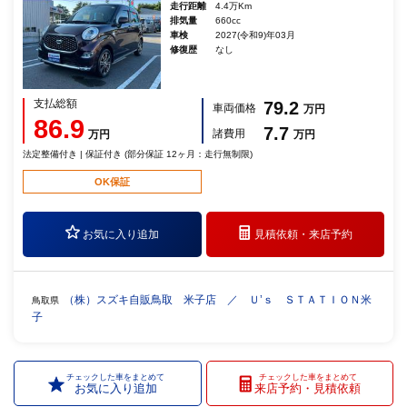
走行距離
4.4万Km
排気量
660cc
車検
2027(令和9)年03月
修復歴
なし
支払総額
79.2
車両価格
万円
86.9
7.7
諸費用
万円
万円
法定整備付き | 保証付き (部分保証 12ヶ月：走行無制限)
OK保証
お気に入り追加
見積依頼・
来店予約
（株）スズキ自販鳥取 米子店 ／ Ｕ’ｓ ＳＴＡＴＩＯＮ米
鳥取県
子
チェックした車をまとめて
チェックした車をまとめて
お気に入り追加
来店予約・見積依頼