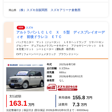
（株）スズキ自販関西 スズキアリーナ倉敷西
岡山県
スズキ
NEW
アルトラパンＬＣ ＬＣ Ｘ ５型 ディスプレイオーデ
ィオ 前後ドラレコ ＥＴＣ
バックモニター マット（ジュータン） ＬＥＤヘッドランプ リヤパーキン
グセンサー デュアルカメラブレーキサポート アクセサリーソケット ＵＳ
Ｂ充電ソケット シートヒーター（運転席・助手席）
CVT | フォーンベージュメタリック ブラウン２トーン
年式
2025(令和7)年
走行距離
0.3万Km
排気量
660cc
車検
2028(令和10)年02月
修復歴
なし
支払総額
155.8
車両価格
万円
163.1
7.3
諸費用
万円
万円
法定整備付き | 保証付き (部分保証 2028(令和10)年02月まで：60000km)