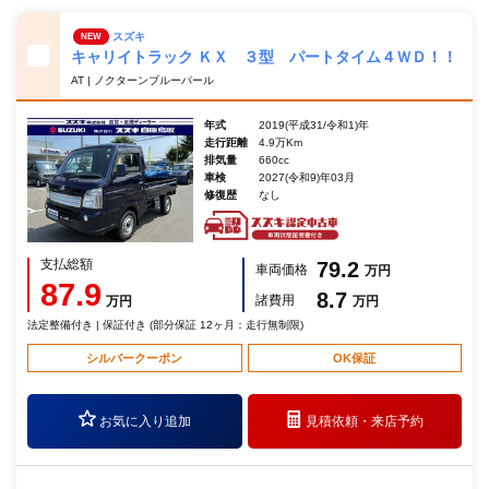
スズキ
NEW
キャリイトラック ＫＸ ３型 パートタイム４ＷＤ！！
AT | ノクターンブルーパール
年式
2019(平成31/令和1)年
走行距離
4.9万Km
排気量
660cc
車検
2027(令和9)年03月
修復歴
なし
支払総額
79.2
車両価格
万円
87.9
8.7
諸費用
万円
万円
法定整備付き | 保証付き (部分保証 12ヶ月：走行無制限)
シルバークーポン
OK保証
お気に入り追加
見積依頼・
来店予約