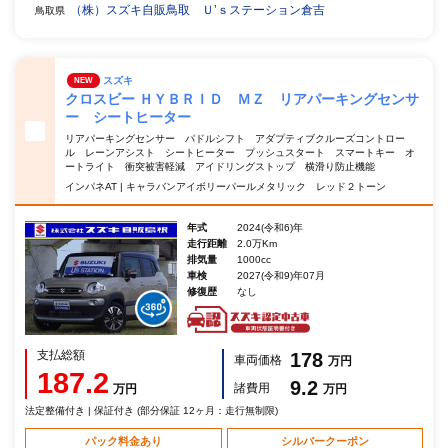
（株）スズキ自販鳥取 Ｕ’ｓステーション倉吉
鳥取県
スズキ
NEW
クロスビー ＨＹＢＲＩＤ ＭＺ リアパーキングセンサ
ー シートヒーター
リアパーキングセンサー パドルシフト アダプティブクルーズコントロー
ル レーンアシスト シートヒーター プッシュスタート スマートキー オ
ートライト 衝突被害軽減 アイドリングストップ 横滑り防止機能
インパネAT | キャラバンアイボリーパールメタリック レッド２トーン
年式
2024(令和6)年
走行距離
2.0万Km
排気量
1000cc
車検
2027(令和9)年07月
修復歴
なし
支払総額
178
車両価格
万円
187.2
9.2
諸費用
万円
万円
法定整備付き | 保証付き (部分保証 12ヶ月：走行無制限)
パック料金あり
シルバークーポン