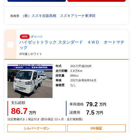
（株）スズキ自販島根 スズキアリーナ東津田
島根県
ダイハツ
NEW
ハイゼットトラック スタンダード ４ＷＤ オートマチ
ック
AT4速 | ホワイト
年式
2017(平成29)年
走行距離
2.6万Km
排気量
660cc
車検
2027(令和9)年04月
修復歴
なし
支払総額
79.2
車両価格
万円
86.7
7.5
諸費用
万円
万円
法定整備付き | 保証付き (部分保証 12ヶ月：走行無制限)
シルバークーポン
OK保証