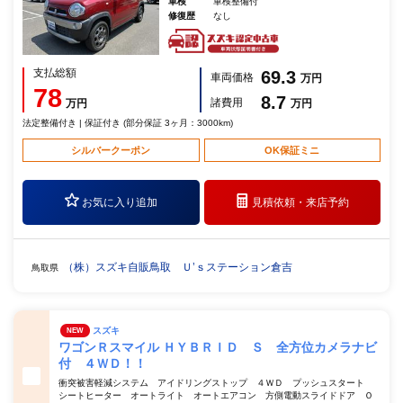
車検
車検整備付
修復歴
なし
支払総額
69.3
車両価格
万円
78
8.7
諸費用
万円
万円
法定整備付き | 保証付き (部分保証 3ヶ月：3000km)
シルバークーポン
OK保証ミニ
お気に入り追加
見積依頼・
来店予約
（株）スズキ自販鳥取 Ｕ’ｓステーション倉吉
鳥取県
スズキ
NEW
ワゴンＲスマイル ＨＹＢＲＩＤ Ｓ 全方位カメラナビ
付 ４ＷＤ！！
衝突被害軽減システム アイドリングストップ ４ＷＤ プッシュスタート
シートヒーター オートライト オートエアコン 方側電動スライドドア Ｏ