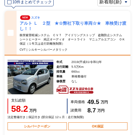
10件まとめてチェック
スズキ
NEW
アルト Ｌ ２型 ★☆弊社下取り車両☆★ 車検受け渡
し！！
衝突被害軽減システム ＣＶＴ アイドリングストップ 盗難防止システム
シートヒーター 純正オーディオ オートライト マニュアルエアコン ＯＫ
保証（１年又は走行距離無制限）
CVT | シルキーシルバーメタリック
年式
2019(平成31/令和1)年
走行距離
5.5万Km
排気量
660cc
車検
車検整備付
修復歴
なし
支払総額
49.5
車両価格
万円
58.2
8.7
諸費用
万円
万円
法定整備付き | 保証付き (部分保証 12ヶ月：走行無制限)
シルバークーポン
OK保証