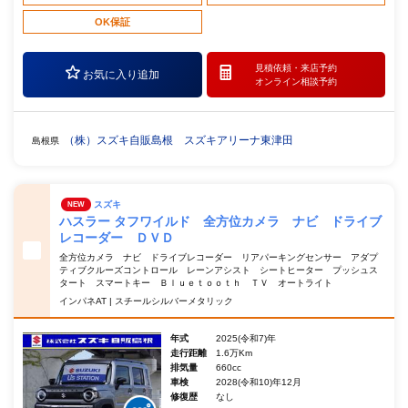
OK保証
見積依頼・
来店予約
お気に入り追加
オンライン相談予約
（株）スズキ自販島根 スズキアリーナ東津田
島根県
スズキ
NEW
ハスラー タフワイルド 全方位カメラ ナビ ドライブ
レコーダー ＤＶＤ
全方位カメラ ナビ ドライブレコーダー リアパーキングセンサー アダプ
ティブクルーズコントロール レーンアシスト シートヒーター プッシュス
タート スマートキー Ｂｌｕｅｔｏｏｔｈ ＴＶ オートライト
インパネAT | スチールシルバーメタリック
年式
2025(令和7)年
走行距離
1.6万Km
排気量
660cc
車検
2028(令和10)年12月
修復歴
なし