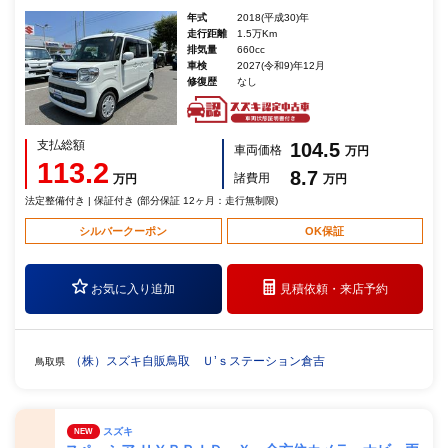
年式
2018(平成30)年
走行距離
1.5万Km
排気量
660cc
車検
2027(令和9)年12月
修復歴
なし
支払総額
104.5
車両価格
万円
113.2
8.7
諸費用
万円
万円
法定整備付き | 保証付き (部分保証 12ヶ月：走行無制限)
シルバークーポン
OK保証
お気に入り追加
見積依頼・
来店予約
（株）スズキ自販鳥取 Ｕ’ｓステーション倉吉
鳥取県
スズキ
NEW