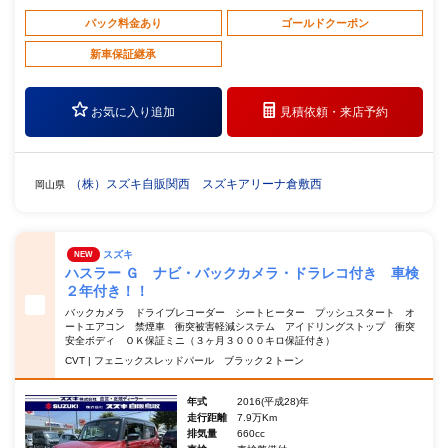
パック料金あり
ゴールドクーポン
新車保証継承
お気に入り追加
見積依頼・
来店予約
（株）スズキ自販関西 スズキアリーナ倉敷西
岡山県
スズキ
NEW
ハスラー Ｇ ナビ・バックカメラ・ドラレコ付き 車検
２年付き！！
バックカメラ ドライブレコーダー シートヒーター プッシュスタート オ
ートエアコン 禁煙車 衝突被害軽減システム アイドリングストップ 衝突
安全ボディ ＯＫ保証ミニ（３ヶ月３０００キロ保証付き）
CVT | フェニックスレッドパール ブラック２トーン
年式
2016(平成28)年
走行距離
7.9万Km
排気量
660cc