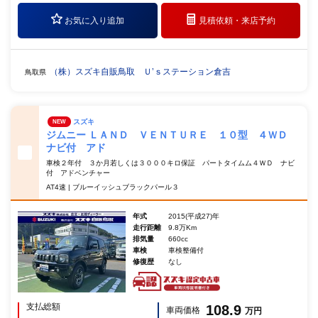
お気に入り追加
見積依頼・
来店予約
（株）スズキ自販鳥取 Ｕ’ｓステーション倉吉
鳥取県
スズキ
NEW
ジムニー ＬＡＮＤ ＶＥＮＴＵＲＥ １０型 ４ＷＤ
ナビ付 アド
車検２年付 ３か月若しくは３０００キロ保証 パートタイムム４ＷＤ ナビ
付 アドベンチャー
AT4速 | ブルーイッシュブラックパール３
年式
2015(平成27)年
走行距離
9.8万Km
排気量
660cc
車検
車検整備付
修復歴
なし
支払総額
108.9
車両価格
万円