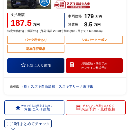
支払総額
179
車両価格
万円
187.5
8.5
諸費用
万円
万円
法定整備付き | 保証付き (部分保証 2028(令和10)年12月まで：60000km)
パック料金あり
シルバークーポン
新車保証継承
見積依頼・
来店予約
お気に入り追加
オンライン相談予約
（株）スズキ自販島根 スズキアリーナ東津田
島根県
チェックした車をまとめて
チェックした車をまとめて
お気に入り追加
来店予約・見積依頼
10件まとめてチェック