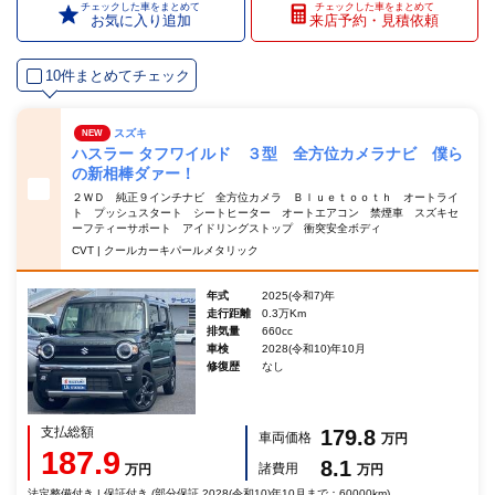
チェックした車をまとめて
チェックした車をまとめて
お気に入り追加
来店予約・見積依頼
10件まとめてチェック
スズキ
NEW
ハスラー タフワイルド ３型 全方位カメラナビ 僕ら
の新相棒ダァー！
２ＷＤ 純正９インチナビ 全方位カメラ Ｂｌｕｅｔｏｏｔｈ オートライ
ト プッシュスタート シートヒーター オートエアコン 禁煙車 スズキセ
ーフティーサポート アイドリングストップ 衝突安全ボディ
CVT | クールカーキパールメタリック
年式
2025(令和7)年
走行距離
0.3万Km
排気量
660cc
車検
2028(令和10)年10月
修復歴
なし
支払総額
179.8
車両価格
万円
187.9
8.1
諸費用
万円
万円
法定整備付き | 保証付き (部分保証 2028(令和10)年10月まで：60000km)