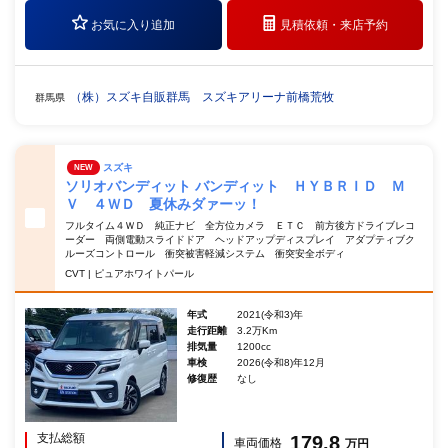
お気に入り追加
見積依頼・
来店予約
（株）スズキ自販群馬 スズキアリーナ前橋荒牧
群馬県
スズキ
NEW
ソリオバンディット バンディット ＨＹＢＲＩＤ Ｍ
Ｖ ４ＷＤ 夏休みダァーッ！
フルタイム４ＷＤ 純正ナビ 全方位カメラ ＥＴＣ 前方後方ドライブレコ
ーダー 両側電動スライドドア ヘッドアップディスプレイ アダプティブク
ルーズコントロール 衝突被害軽減システム 衝突安全ボディ
CVT | ピュアホワイトパール
年式
2021(令和3)年
走行距離
3.2万Km
排気量
1200cc
車検
2026(令和8)年12月
修復歴
なし
支払総額
179.8
車両価格
万円