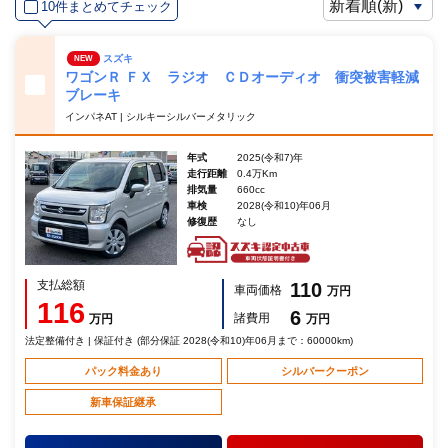
10件まとめてチェック
スズキ
NEW
ワゴンＲ ＦＸ ラジオ ＣＤオーディオ 衝突被害軽減
ブレーキ
インパネAT | シルキーシルバーメタリック
年式
2025(令和7)年
走行距離
0.4万Km
排気量
660cc
車検
2028(令和10)年06月
修復歴
なし
支払総額
110
車両価格
万円
116
6
諸費用
万円
万円
法定整備付き | 保証付き (部分保証 2028(令和10)年06月まで：60000km)
パック料金あり
シルバークーポン
新車保証継承