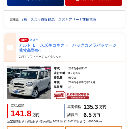
（株）スズキ自販群馬 スズキアリーナ前橋荒牧
群馬県
スズキ
NEW
アルト Ｌ スズキコネクト バックカメラパッケージ
荒牧高野祭！！！
CVT | ソフトベージュメタリック
年式
2025(令和7)年
走行距離
0.2万Km
排気量
660cc
車検
2028(令和10)年12月
修復歴
なし
支払総額
135.3
車両価格
万円
141.8
6.5
諸費用
万円
万円
法定整備付き | 保証付き (部分保証 2028(令和10)年12月まで：60000km)