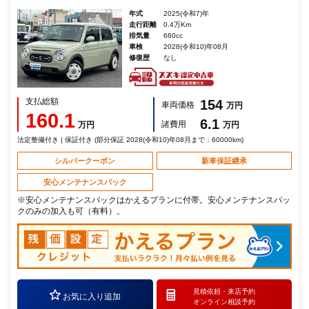
年式
2025(令和7)年
走行距離
0.4万Km
排気量
660cc
車検
2028(令和10)年08月
修復歴
なし
支払総額
154
車両価格
万円
160.1
6.1
諸費用
万円
万円
法定整備付き | 保証付き (部分保証 2028(令和10)年08月まで：60000km)
シルバークーポン
新車保証継承
安心メンテナンスパック
※安心メンテナンスパックはかえるプランに付帯。安心メンテナンスパッ
クのみの加入も可（有料）。
見積依頼・
来店予約
お気に入り追加
オンライン相談予約