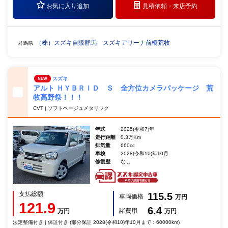
お気に入り追加
見積依頼・
来店予約
（株）スズキ自販群馬 スズキアリーナ前橋荒牧
群馬県
スズキ
NEW
アルト ＨＹＢＲＩＤ Ｓ 全方位カメラパッケージ 荒
牧高野祭！！！
CVT | ソフトベージュメタリック
年式
2025(令和7)年
走行距離
0.3万Km
排気量
660cc
車検
2028(令和10)年10月
修復歴
なし
支払総額
115.5
車両価格
万円
121.9
6.4
諸費用
万円
万円
法定整備付き | 保証付き (部分保証 2028(令和10)年10月まで：60000km)