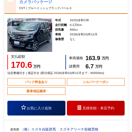
カメラパッケージ
CVT | ブルーイッシュブラックパール３
年式
2025(令和7)年
走行距離
0.2万Km
排気量
660cc
車検
2028(令和10)年12月
修復歴
なし
支払総額
163.9
車両価格
万円
170.6
6.7
諸費用
万円
万円
法定整備付き | 保証付き (部分保証 2028(令和10)年12月まで：60000km)
パック料金あり
シルバークーポン
新車保証継承
お気に入り追加
見積依頼・
来店予約
（株）スズキ自販群馬 スズキアリーナ前橋荒牧
群馬県