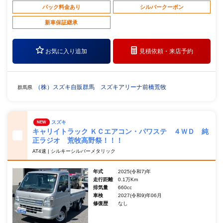
パック料金あり
シルバークーポン
新車保証継承
お気に入り追加
見積依頼・
来店予約
（株）スズキ自販群馬 スズキアリーナ前橋荒牧
群馬県
スズキ
NEW
キャリイトラック ＫＣエアコン・パワステ ４ＷＤ 純
正ラジオ 荒牧高野祭！！！
AT4速 | シルキーシルバーメタリック
年式
2025(令和7)年
走行距離
0.1万Km
排気量
660cc
車検
2027(令和9)年06月
修復歴
なし