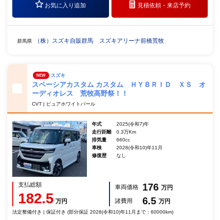
お気に入り追加
見積依頼・
来店予約
（株）スズキ自販群馬 スズキアリーナ前橋荒牧
群馬県
スズキ
NEW
スペーシアカスタム カスタム ＨＹＢＲＩＤ ＸＳ オ
ーディオレス 荒牧高野祭！！
CVT | ピュアホワイトパール
年式
2025(令和7)年
走行距離
0.3万Km
排気量
660cc
車検
2028(令和10)年11月
修復歴
なし
支払総額
176
車両価格
万円
182.5
6.5
諸費用
万円
万円
法定整備付き | 保証付き (部分保証 2028(令和10)年11月まで：60000km)