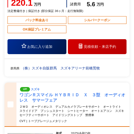
220.1
5.6
諸費用
万円
万円
法定整備付き | 保証付き (部分保証 36ヶ月：走行無制限)
パック料金あり
シルバークーポン
OK保証プレミアム
お気に入り追加
見積依頼・
来店予約
（株）スズキ自販群馬 スズキアリーナ前橋荒牧
群馬県
スズキ
UP!
ワゴンＲスマイル ＨＹＢＲＩＤ Ｘ ３型 オーディオ
レス サマーフェア
２ＷＤ オーディオレス デュアルカメラブレーキサポート オートライト
スライドドア プッシュスタート シートヒーター オートエアコン スズキ
セーフティーサポート アイドリングストップ 禁煙車
CVT | トープグレージュメタリック
年式
2025(令和7)年