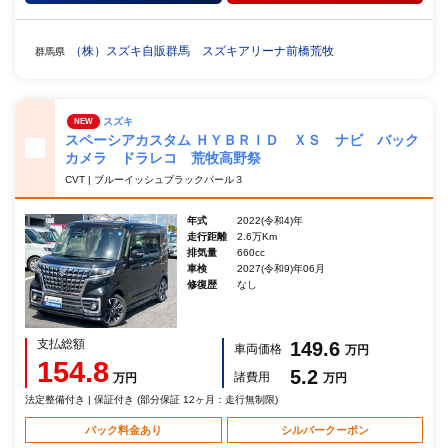
（株）スズキ自販群馬 スズキアリーナ前橋荒牧
群馬県
スズキ
NEW
スペーシアカスタム ＨＹＢＲＩＤ ＸＳ ナビ バック
カメラ ドラレコ 荒牧高野祭
CVT | ブルーイッシュブラックパール３
年式
2022(令和4)年
走行距離
2.6万Km
排気量
660cc
車検
2027(令和9)年06月
修復歴
なし
支払総額
149.6
車両価格
万円
154.8
5.2
諸費用
万円
万円
法定整備付き | 保証付き (部分保証 12ヶ月：走行無制限)
パック料金あり
シルバークーポン