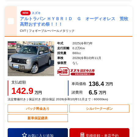
スズキ
NEW
アルトラパン ＨＹＢＲＩＤ Ｇ オーディオレス 荒牧
高野おすすめ祭！！！
CVT | フォギーブルーパールメタリック
年式
2025(令和7)年
走行距離
0.2万Km
排気量
660cc
車検
2028(令和10)年11月
修復歴
なし
支払総額
136.4
車両価格
万円
142.9
6.5
諸費用
万円
万円
法定整備付き | 保証付き (部分保証 2028(令和10)年11月まで：60000km)
パック料金あり
シルバークーポン
新車保証継承
お気に入り追加
見積依頼・
来店予約