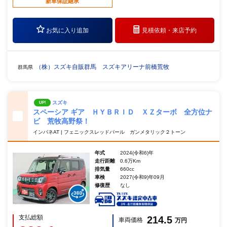
新車保証継承
お気に入り追加
見積依頼・
来店予約
（株）スズキ自販群馬 スズキアリーナ前橋荒牧
群馬県
スズキ
UP!
スペーシア ギア ＨＹＢＲＩＤ ＸＺターボ 全方位ナ
ビ 荒牧高野祭！
インパネAT | フェニックスレッドパール ガンメタリック２トーン
年式
2024(令和6)年
走行距離
0.6万Km
排気量
660cc
車検
2027(令和9)年09月
修復歴
なし
支払総額
214.5
車両価格
万円