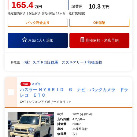
165.4
10.3
諸費用
万円
万円
法定整備付き | 保証付き (部分保証 12ヶ月：走行無制限)
パック料金あり
OK保証
お気に入り追加
見積依頼・
来店予約
（株）スズキ自販群馬 スズキアリーナ前橋荒牧
群馬県
スズキ
NEW
ハスラー ＨＹＢＲＩＤ Ｇ ナビ バックカメラ ドラ
レコ ＥＴＣ
CVT | シフォンアイボリーメタリック
年式
2021(令和3)年
走行距離
4.2万Km
排気量
660cc
車検
車検整備付
修復歴
なし