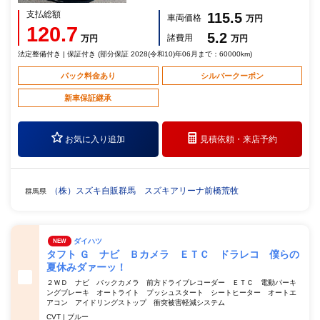
支払総額
115.5
車両価格
万円
120.7
5.2
諸費用
万円
万円
法定整備付き | 保証付き (部分保証 2028(令和10)年06月まで：60000km)
パック料金あり
シルバークーポン
新車保証継承
お気に入り追加
見積依頼・
来店予約
（株）スズキ自販群馬 スズキアリーナ前橋荒牧
群馬県
ダイハツ
NEW
タフト Ｇ ナビ Ｂカメラ ＥＴＣ ドラレコ 僕らの
夏休みダァーッ！
２ＷＤ ナビ バックカメラ 前方ドライブレコーダー ＥＴＣ 電動パーキ
ングブレーキ オートライト プッシュスタート シートヒーター オートエ
アコン アイドリングストップ 衝突被害軽減システム
CVT | ブルー