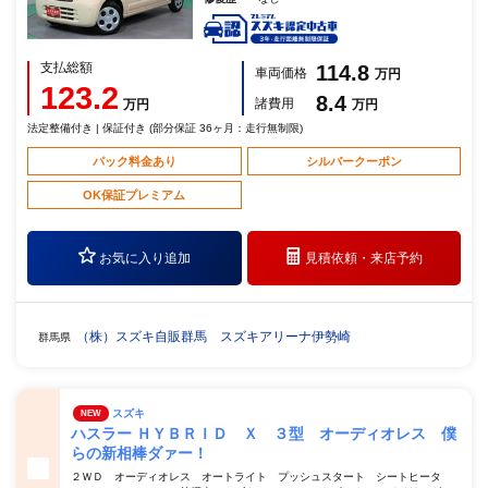
支払総額
114.8
車両価格
万円
123.2
8.4
諸費用
万円
万円
法定整備付き | 保証付き (部分保証 36ヶ月：走行無制限)
パック料金あり
シルバークーポン
OK保証プレミアム
お気に入り追加
見積依頼・
来店予約
（株）スズキ自販群馬 スズキアリーナ伊勢崎
群馬県
スズキ
NEW
ハスラー ＨＹＢＲＩＤ Ｘ ３型 オーディオレス 僕
らの新相棒ダァー！
２ＷＤ オーディオレス オートライト プッシュスタート シートヒータ