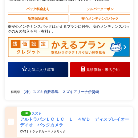
パック料金あり
シルバークーポン
新車保証継承
安心メンテナンスパック
※安心メンテナンスパックはかえるプランに付帯。安心メンテナンスパッ
クのみの加入も可（有料）。
お気に入り追加
見積依頼・
来店予約
（株）スズキ自販群馬 スズキアリーナ伊勢崎
群馬県
スズキ
UP!
アルトラパンＬＣ ＬＣ Ｌ ４ＷＤ ディスプレイオー
ディオ バックカメラ
CVT | トラッドカーキメタリック