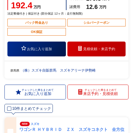
192.4
12.6
諸費用
万円
万円
法定整備付き | 保証付き (部分保証 12ヶ月：走行無制限)
パック料金あり
シルバークーポン
OK保証
お気に入り追加
見積依頼・
来店予約
（株）スズキ自販群馬 スズキアリーナ伊勢崎
群馬県
チェックした車をまとめて
チェックした車をまとめて
お気に入り追加
来店予約・見積依頼
10件まとめてチェック
スズキ
NEW
ワゴンＲ ＨＹＢＲＩＤ ＺＸ スズキコネクト 全方位