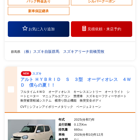
パック料金あり
シルバークーポン
新車保証継承
お気に入り追加
見積依頼・
来店予約
（株）スズキ自販群馬 スズキアリーナ前橋荒牧
群馬県
スズキ
NEW
アルト ＨＹＢＲＩＤ Ｓ ３型 オーディオレス ４Ｗ
Ｄ 僕らの夏！！
フルタイム４ＷＤ オーディオレス キーレスエントリー オートライト シ
ートヒーター マニュアルエアコン 禁煙車 スズキセーフティーサポート
衝突被害軽減システム 横滑り防止機能 衝突安全ボディ
CVT | シフォンアイボリーメタリック ベージュ２トーン
年式
2025(令和7)年
走行距離
0.1万Km
排気量
660cc
車検
2028(令和10)年12月
修復歴
なし