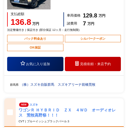
支払総額
129.8
車両価格
万円
136.8
7
諸費用
万円
万円
法定整備付き | 保証付き (部分保証 12ヶ月：走行無制限)
パック料金あり
シルバークーポン
OK保証
お気に入り追加
見積依頼・
来店予約
（株）スズキ自販群馬 スズキアリーナ前橋荒牧
群馬県
スズキ
NEW
ワゴンＲ ＨＹＢＲＩＤ ＺＸ ４ＷＤ オーディオレ
ス 荒牧高野祭！！！
CVT | ブルーイッシュブラックパール３