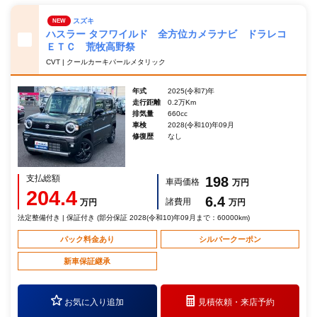
スズキ
NEW
ハスラー タフワイルド 全方位カメラナビ ドラレコ
ＥＴＣ 荒牧高野祭
CVT | クールカーキパールメタリック
年式
2025(令和7)年
走行距離
0.2万Km
排気量
660cc
車検
2028(令和10)年09月
修復歴
なし
支払総額
198
車両価格
万円
204.4
6.4
諸費用
万円
万円
法定整備付き | 保証付き (部分保証 2028(令和10)年09月まで：60000km)
パック料金あり
シルバークーポン
新車保証継承
お気に入り追加
見積依頼・
来店予約