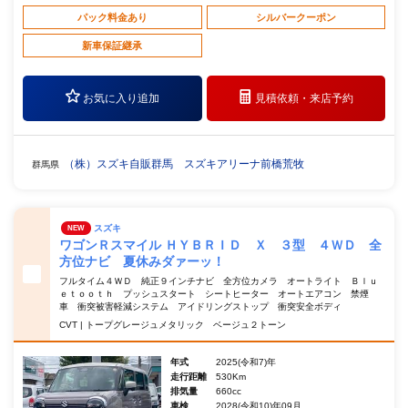
パック料金あり
シルバークーポン
新車保証継承
お気に入り追加
見積依頼・
来店予約
（株）スズキ自販群馬 スズキアリーナ前橋荒牧
群馬県
スズキ
NEW
ワゴンＲスマイル ＨＹＢＲＩＤ Ｘ ３型 ４ＷＤ 全
方位ナビ 夏休みダァーッ！
フルタイム４ＷＤ 純正９インチナビ 全方位カメラ オートライト Ｂｌｕ
ｅｔｏｏｔｈ プッシュスタート シートヒーター オートエアコン 禁煙
車 衝突被害軽減システム アイドリングストップ 衝突安全ボディ
CVT | トープグレージュメタリック ベージュ２トーン
年式
2025(令和7)年
走行距離
530Km
排気量
660cc
車検
2028(令和10)年09月