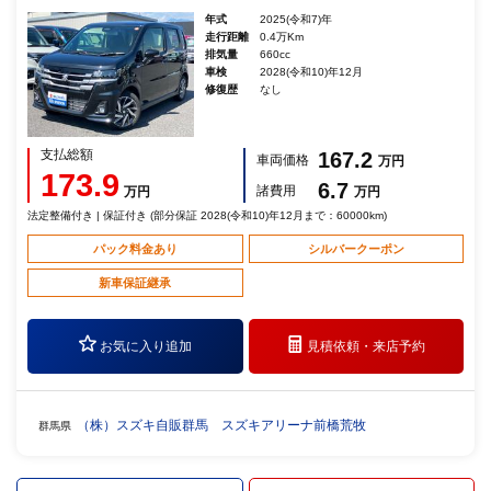
年式
2025(令和7)年
走行距離
0.4万Km
排気量
660cc
車検
2028(令和10)年12月
修復歴
なし
支払総額
167.2
車両価格
万円
173.9
6.7
諸費用
万円
万円
法定整備付き | 保証付き (部分保証 2028(令和10)年12月まで：60000km)
パック料金あり
シルバークーポン
新車保証継承
お気に入り追加
見積依頼・
来店予約
（株）スズキ自販群馬 スズキアリーナ前橋荒牧
群馬県