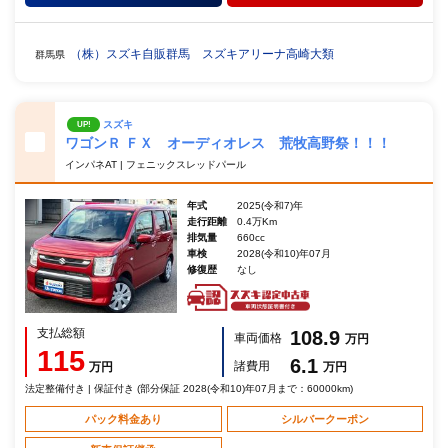
（株）スズキ自販群馬 スズキアリーナ高崎大類
群馬県
スズキ
UP!
ワゴンＲ ＦＸ オーディオレス 荒牧高野祭！！！
インパネAT | フェニックスレッドパール
年式
2025(令和7)年
走行距離
0.4万Km
排気量
660cc
車検
2028(令和10)年07月
修復歴
なし
支払総額
108.9
車両価格
万円
115
6.1
諸費用
万円
万円
法定整備付き | 保証付き (部分保証 2028(令和10)年07月まで：60000km)
パック料金あり
シルバークーポン