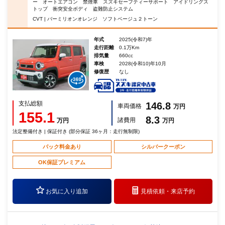
ー オートエアコン 禁煙車 スズキセーフティーサポート アイドリングス
トップ 衝突安全ボディ 盗難防止システム
CVT | バーミリオンオレンジ ソフトベージュ２トーン
年式
2025(令和7)年
走行距離
0.1万Km
排気量
660cc
車検
2028(令和10)年10月
修復歴
なし
支払総額
146.8
車両価格
万円
155.1
8.3
諸費用
万円
万円
法定整備付き | 保証付き (部分保証 36ヶ月：走行無制限)
パック料金あり
シルバークーポン
OK保証プレミアム
お気に入り追加
見積依頼・
来店予約