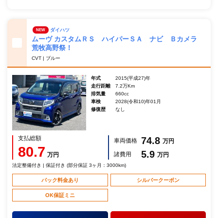
ダイハツ
NEW
ムーヴ カスタムＲＳ ハイパーＳＡ ナビ Ｂカメラ
荒牧高野祭！
CVT | ブルー
年式
2015(平成27)年
走行距離
7.2万Km
排気量
660cc
車検
2028(令和10)年01月
修復歴
なし
支払総額
74.8
車両価格
万円
80.7
5.9
諸費用
万円
万円
法定整備付き | 保証付き (部分保証 3ヶ月：3000km)
パック料金あり
シルバークーポン
OK保証ミニ