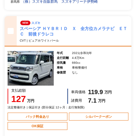
（株）スズキ自販群馬 スズキアリーナ伊勢崎
群馬県
スズキ
NEW
スペーシア ＨＹＢＲＩＤ Ｘ 全方位カメラナビ ＥＴ
Ｃ 前後ドラレコ
CVT | ピュアホワイトパール
年式
2021(令和3)年
走行距離
4.8万Km
排気量
660cc
車検
車検整備付
修復歴
なし
支払総額
119.9
車両価格
万円
127
7.1
諸費用
万円
万円
法定整備付き | 保証付き (部分保証 12ヶ月：走行無制限)
パック料金あり
シルバークーポン
OK保証