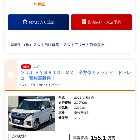
OK保証
お気に入り追加
見積依頼・
来店予約
（株）スズキ自販群馬 スズキアリーナ前橋荒牧
群馬県
スズキ
NEW
ソリオ ＨＹＢＲＩＤ ＭＺ 全方位カメラナビ ドラレ
コ 荒牧高野祭！
CVT | ピュアホワイトパール
年式
2021(令和3)年
走行距離
2.7万Km
排気量
1200cc
車検
車検整備付
修復歴
なし
支払総額
155.1
車両価格
万円