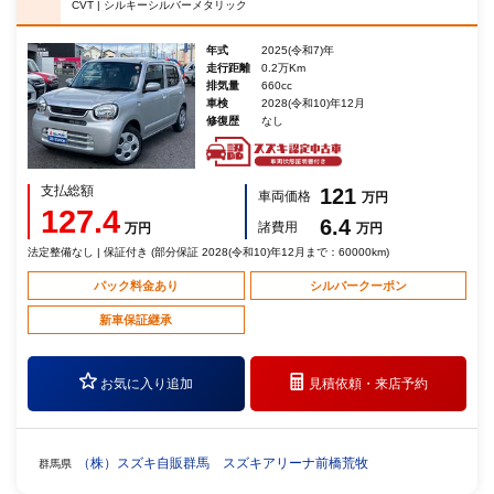
CVT | シルキーシルバーメタリック
年式
2025(令和7)年
走行距離
0.2万Km
排気量
660cc
車検
2028(令和10)年12月
修復歴
なし
支払総額
121
車両価格
万円
127.4
6.4
諸費用
万円
万円
法定整備なし | 保証付き (部分保証 2028(令和10)年12月まで：60000km)
パック料金あり
シルバークーポン
新車保証継承
お気に入り追加
見積依頼・
来店予約
（株）スズキ自販群馬 スズキアリーナ前橋荒牧
群馬県