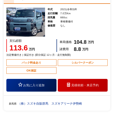
年式
2021(令和3)年
走行距離
7.0万Km
排気量
660cc
車検
車検整備付
修復歴
なし
支払総額
104.8
車両価格
万円
113.6
8.8
諸費用
万円
万円
法定整備付き | 保証付き (部分保証 12ヶ月：走行無制限)
パック料金あり
シルバークーポン
OK保証
お気に入り追加
見積依頼・
来店予約
（株）スズキ自販群馬 スズキアリーナ伊勢崎
群馬県