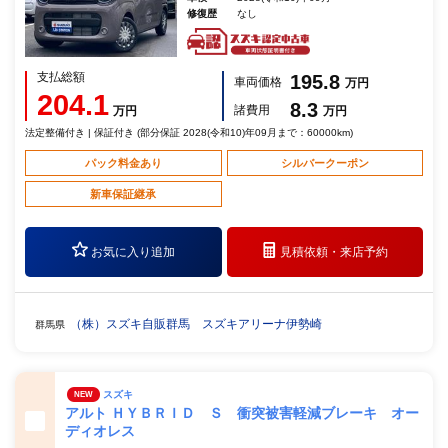
修復歴
なし
支払総額
195.8
車両価格
万円
204.1
8.3
諸費用
万円
万円
法定整備付き | 保証付き (部分保証 2028(令和10)年09月まで：60000km)
パック料金あり
シルバークーポン
新車保証継承
お気に入り追加
見積依頼・
来店予約
（株）スズキ自販群馬 スズキアリーナ伊勢崎
群馬県
スズキ
NEW
アルト ＨＹＢＲＩＤ Ｓ 衝突被害軽減ブレーキ オー
ディオレス