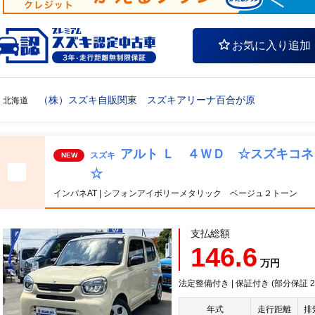
お気に入り追加
（株）スズキ自販関東 スズキアリーナ百合が原
北海道
アルト Ｌ ４ＷＤ ☆スズキコ
スズキ
NEW
☆
インパネAT | シフォンアイボリーメタリック ベージュ２トーン
支払総額
146.6
万円
法定整備付き | 保証付き (部分保証 20
年式
走行距離
排