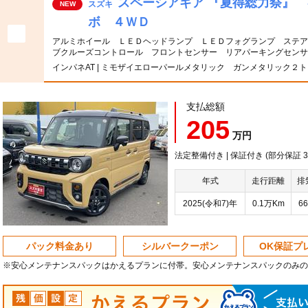
スペーシアギア 『夏得総力祭』
スズキ
NEW
ボ ４ＷＤ
アルミホイール ＬＥＤヘッドランプ ＬＥＤフォグランプ ステア
ブクルーズコントロール フロントセンサー リアパーキングセン
インパネAT | ミモザイエローパールメタリック ガンメタリック２
支払総額
205
万円
法定整備付き | 保証付き (部分保証
年式
走行距離
排
2025(令和7)年
0.1万Km
66
パック料金あり
シルバークーポン
OK保証プ
※安心メンテナンスパックはかえるプランに付帯。安心メンテナンスパックのみの