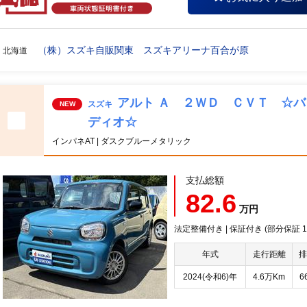
（株）スズキ自販関東 スズキアリーナ百合が原
北海道
アルト Ａ ２ＷＤ ＣＶＴ ☆
スズキ
NEW
ディオ☆
インパネAT | ダスクブルーメタリック
支払総額
82.6
万円
法定整備付き | 保証付き (部分保証
年式
走行距離
排
2024(令和6)年
4.6万Km
6