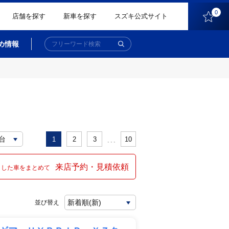
0
店舗を探す
新車を探す
スズキ公式サイト
め情報
...
1
2
3
10
来店予約・見積依頼
クした車をまとめて
並び替え