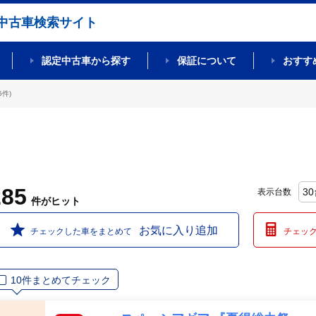
中古車検索サイト
認定中古車から探す
保証について
おすす
件)
285
表示台数
件
がヒット
お気に入り追加
チェックした車をまとめて
チェッ
10件まとめてチェック