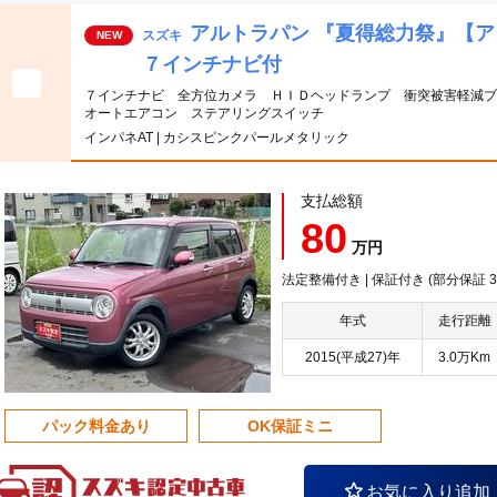
アルトラパン 『夏得総力祭』【
スズキ
NEW
７インチナビ付
７インチナビ 全方位カメラ ＨＩＤヘッドランプ 衝突被害軽減
オートエアコン ステアリングスイッチ
インパネAT | カシスピンクパールメタリック
支払総額
80
万円
法定整備付き | 保証付き (部分保証 3
年式
走行距離
2015(平成27)年
3.0万Km
パック料金あり
OK保証ミニ
お気に入り追加