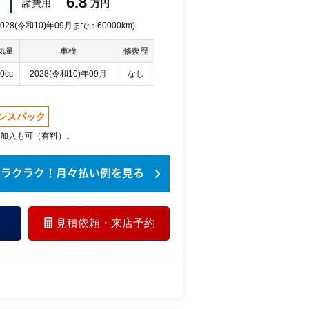
6.8
諸費用
万円
28(令和10)年09月まで：60000km)
気量
車検
修復歴
0cc
2028(令和10)年09月
なし
ンスパック
加入も可（有料）。
見積依頼・
来店予約