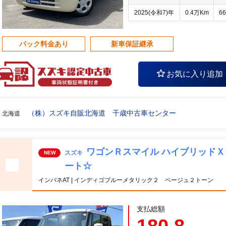
2025(令和7)年
0.4万Km
66
パック料金あり
新車保証継承
お気に入り追加
（株）スズキ自販北海道 千歳中古車センター
北海道
ワゴンＲスマイル ハイブリッド
スズキ
NEW
ート☆
インパネAT | インディゴブルーメタリック２ ベージュ２トーン
支払総額