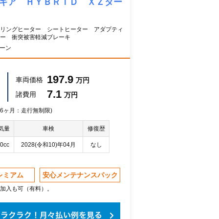
 ギア ＨＹＢＲＩＤ ＸＺター
リングヒーター シートヒーター アダプティ
サー 衝突被害軽減ブレーキ
トーン
197.9
車両価格
万円
7.1
諸費用
万円
 36ヶ月：走行無制限)
気量
車検
修復歴
0cc
2028(令和10)年04月
なし
レミアム
安心メンテナンスパック
加入も可（有料）。