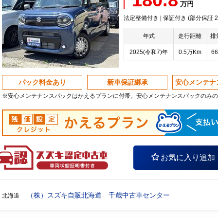
180.8
万円
法定整備付き | 保証付き (部分保証 20
年式
走行距離
排
2025(令和7)年
0.5万Km
66
パック料金あり
新車保証継承
安心メンテナ
※安心メンテナンスパックはかえるプランに付帯。安心メンテナンスパックのみの
お気に入り追加
（株）スズキ自販北海道 千歳中古車センター
北海道