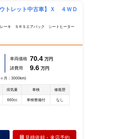
アウトレット中古車】Ｘ ４ＷＤ
ブレーキ ＳＲＳエアバック シートヒーター
70.4
車両価格
万円
9.6
諸費用
万円
ヶ月：3000km)
排気量
車検
修復歴
660cc
車検整備付
なし
見積依頼・
来店予約