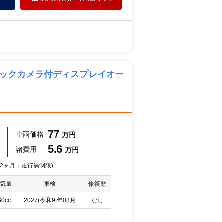
バックカメラ付ディスプレイオー
77
車両価格
万円
5.6
諸費用
万円
 12ヶ月：走行無制限)
気量
車検
修復歴
60cc
2027(令和9)年03月
なし