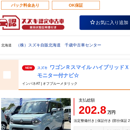
パック料金あり
OK保証
お気に入り追加
（株）スズキ自販北海道 千歳中古車センター
北海道
ワゴンＲスマイル ハイブリッド
スズキ
NEW
モニター付ナビ☆
インパネAT | オフブルーメタリック
支払総額
202.8
万円
法定整備付き | 保証付き (部分保証 20