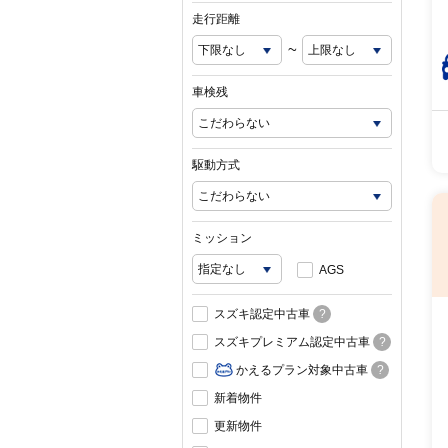
走行距離
~
車検残
駆動方式
ミッション
AGS
スズキ認定中古車
?
スズキプレミアム認定中古車
?
かえるプラン対象中古車
?
新着物件
更新物件