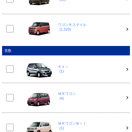
ワゴンＲスマイル
(1,320)
英数
Ｋｅｉ
(1)
ＭＲワゴン
(4)
ＭＲワゴンＷｉｔ
(1)