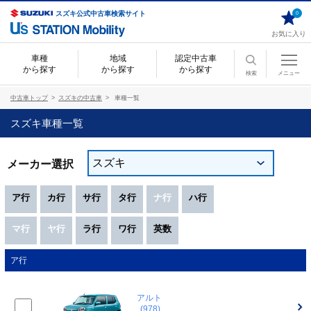
スズキ公式中古車検索サイト
0
お気に入り
車種
地域
認定中古車
から探す
から探す
から探す
検索
メニュー
中古車トップ
スズキの中古車
車種一覧
スズキ車種一覧
メーカー選択
ア行
カ行
サ行
タ行
ナ行
ハ行
マ行
ヤ行
ラ行
ワ行
英数
ア行
アルト
(978)