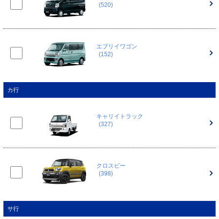
(520)
エブリイワゴン
(152)
カ行
キャリイトラック
(327)
クロスビー
(398)
サ行