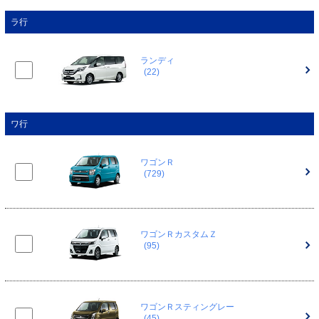
ラ行
ランディ
(22)
ワ行
ワゴンＲ
(729)
ワゴンＲカスタムＺ
(95)
ワゴンＲスティングレー
(45)