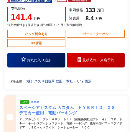
支払総額
133
車両価格
万円
141.4
8.4
諸費用
万円
万円
法定整備付き | 保証付き (部分保証 12ヶ月：走行無制限)
パック料金あり
ゴールドクーポン
OK保証
お気に入り追加
見積依頼・
来店予約
（株）スズキ自販和歌山 本社・Ｕ’ｓ西浜
和歌山県
スズキ
UP!
スペーシアカスタム カスタム ＨＹＢＲＩＤ ＸＳ
デモカー使用 電動パーキング
デュアルセンサーブレーキサポートＩＩ（前後衝突軽減ブレーキ） スマート
キー キーレスプッシュスタート 電動パーキング 後席両側パワースライド
ドア ＬＥＤヘッドライト シートヒーター ＡＣＣ