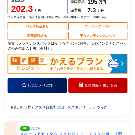
支払総額
195
車両価格
万円
202.3
7.3
諸費用
万円
万円
法定整備付き | 保証付き (部分保証 2028(令和10)年09月まで：60000km)
パック料金あり
ゴールドクーポン
新車保証継承
安心メンテナンスパック
※安心メンテナンスパックはかえるプランに付帯。安心メンテナンスパッ
クのみの加入も可（有料）。
お気に入り追加
見積依頼・
来店予約
（株）スズキ自販和歌山 スズキアリーナかつらぎ
和歌山県
スズキ
UP!
スペーシアカスタム ＨＹＢＲＩＤ ＸＳターボ ３型