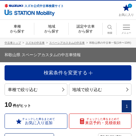
スズキ公式中古車検索サイト
0
お気に入り
車種
地域
認定中古車
から探す
から探す
から探す
検索
メニュー
中古車トップ
スズキの中古車
スペーシアカスタムの中古車
和歌山県の中古車一覧(1件〜10件)
和歌山県 スペーシアカスタムの中古車情報
検索条件を変更する
車種で絞り込む
地域で絞り込む
10
件
がヒット
1
チェックした車をまとめて
チェックした車をまとめて
お気に入り追加
来店予約・見積依頼