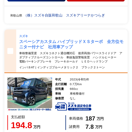
（株）スズキ自販和歌山 スズキアリーナかつらぎ
和歌山県
スズキ
スペーシアカスタム ハイブリッドＸＳターボ 全方位モ
ニター付ナビ 社用車アップ
車検整備受渡 スズキコネクト通信機対応 後席両側パワースライドドア ア
ダプティブクルーズコントロール 車線逸脱警報装置 ハンドルヒーター
電動パーキングブレーキ ブレーキホールド ＬＥＤヘッドランプ
インパネAT | インディゴブルーメタリック２ ブラック２トーン
年式
2023(令和5)年
走行距離
0.7万Km
排気量
660cc
車検
車検整備付
修復歴
なし
支払総額
187
車両価格
万円
194.8
7.8
諸費用
万円
万円