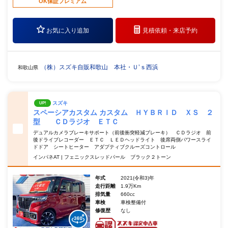
OK保証プレミアム
お気に入り追加
見積依頼・
来店予約
（株）スズキ自販和歌山 本社・Ｕ’ｓ西浜
和歌山県
スズキ
UP!
スペーシアカスタム カスタム ＨＹＢＲＩＤ ＸＳ ２
型 ＣＤラジオ ＥＴＣ
デュアルカメラブレーキサポート（前後衝突軽減ブレーキ） ＣＤラジオ 前
後ドライブレコーダー ＥＴＣ ＬＥＤヘッドライト 後席両側パワースライ
ドドア シートヒーター アダプティブクルーズコントロール
インパネAT | フェニックスレッドパール ブラック２トーン
年式
2021(令和3)年
走行距離
1.9万Km
排気量
660cc
車検
車検整備付
修復歴
なし