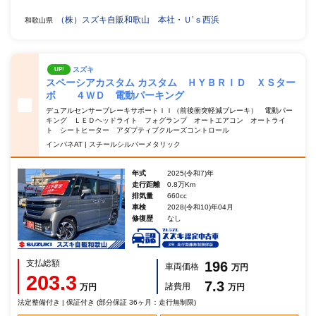
（株）スズキ自販和歌山 本社・Ｕ’ｓ西浜
和歌山県
スズキ
UP!
スペーシアカスタム カスタム ＨＹＢＲＩＤ ＸＳター
ボ ４ＷＤ 電動パーキング
デュアルセンサーブレーキサポートＩＩ（前後衝突軽減ブレーキ） 電動パー
キング ＬＥＤヘッドライト フォグランプ オートエアコン オートライ
ト シートヒーター アダプティブクルーズコントロール
インパネAT | スチールシルバーメタリック
年式
2025(令和7)年
走行距離
0.8万Km
排気量
660cc
車検
2028(令和10)年04月
修復歴
なし
支払総額
196
車両価格
万円
203.3
7.3
諸費用
万円
万円
法定整備付き | 保証付き (部分保証 36ヶ月：走行無制限)