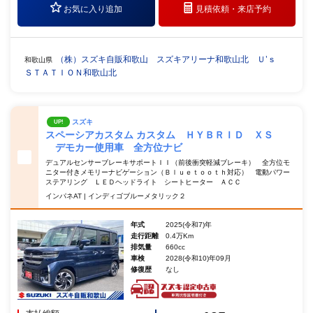
お気に入り追加
見積依頼・
来店予約
（株）スズキ自販和歌山 スズキアリーナ和歌山北 Ｕ’ｓ
和歌山県
ＳＴＡＴＩＯＮ和歌山北
スズキ
UP!
スペーシアカスタム カスタム ＨＹＢＲＩＤ ＸＳ
デモカー使用車 全方位ナビ
デュアルセンサーブレーキサポートＩＩ（前後衝突軽減ブレーキ） 全方位モ
ニター付きメモリーナビゲーション（Ｂｌｕｅｔｏｏｔｈ対応） 電動パワー
ステアリング ＬＥＤヘッドライト シートヒーター ＡＣＣ
インパネAT | インディゴブルーメタリック２
年式
2025(令和7)年
走行距離
0.4万Km
排気量
660cc
車検
2028(令和10)年09月
修復歴
なし