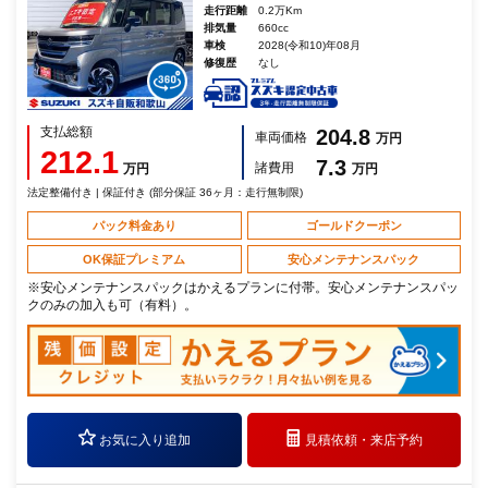
走行距離
0.2万Km
排気量
660cc
車検
2028(令和10)年08月
修復歴
なし
支払総額
204.8
車両価格
万円
212.1
7.3
諸費用
万円
万円
法定整備付き | 保証付き (部分保証 36ヶ月：走行無制限)
パック料金あり
ゴールドクーポン
OK保証プレミアム
安心メンテナンスパック
※安心メンテナンスパックはかえるプランに付帯。安心メンテナンスパッ
クのみの加入も可（有料）。
お気に入り追加
見積依頼・
来店予約