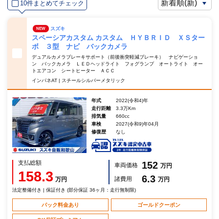
10件まとめてチェック
スズキ
NEW
スペーシアカスタム カスタム ＨＹＢＲＩＤ ＸＳター
ボ ３型 ナビ バックカメラ
デュアルカメラブレーキサポート（前後衝突軽減ブレーキ） ナビゲーショ
ン バックカメラ ＬＥＤヘッドライト フォグランプ オートライト オー
トエアコン シートヒーター ＡＣＣ
インパネAT | スチールシルバーメタリック
年式
2022(令和4)年
走行距離
3.3万Km
排気量
660cc
車検
2027(令和9)年04月
修復歴
なし
支払総額
152
車両価格
万円
158.3
6.3
諸費用
万円
万円
法定整備付き | 保証付き (部分保証 36ヶ月：走行無制限)
パック料金あり
ゴールドクーポン