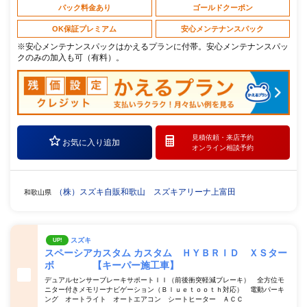
パック料金あり
ゴールドクーポン
OK保証プレミアム
安心メンテナンスパック
※安心メンテナンスパックはかえるプランに付帯。安心メンテナンスパッ
クのみの加入も可（有料）。
見積依頼・
来店予約
お気に入り追加
オンライン相談予約
（株）スズキ自販和歌山 スズキアリーナ上富田
和歌山県
スズキ
UP!
スペーシアカスタム カスタム ＨＹＢＲＩＤ ＸＳター
ボ 【キーパー施工車】
デュアルセンサーブレーキサポートＩＩ（前後衝突軽減ブレーキ） 全方位モ
ニター付きメモリーナビゲーション（Ｂｌｕｅｔｏｏｔｈ対応） 電動パーキ
ング オートライト オートエアコン シートヒーター ＡＣＣ