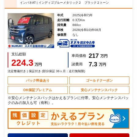
インパネAT | インディゴブルーメタリック２ ブラック２トーン
年式
2025(令和7)年
走行距離
0.3万Km
排気量
660cc
車検
2028(令和10)年08月
修復歴
なし
支払総額
217
車両価格
万円
224.3
7.3
諸費用
万円
万円
法定整備付き | 保証付き (部分保証 36ヶ月：走行無制限)
パック料金あり
ゴールドクーポン
OK保証プレミアム
安心メンテナンスパック
※安心メンテナンスパックはかえるプランに付帯。安心メンテナンスパッ
クのみの加入も可（有料）。