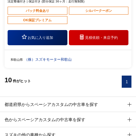
法定整備付き | 保証付き (部分保証 36ヶ月：走行無制限)
パック料金あり
シルバークーポン
OK保証プレミアム
お気に入り追加
見積依頼・
来店予約
（株）スズキモーター和歌山
和歌山県
10
件
がヒット
1
都道府県からスペーシアカスタムの中古車を探す
色からスペーシアカスタムの中古車を探す
スズキの他の車種から探す