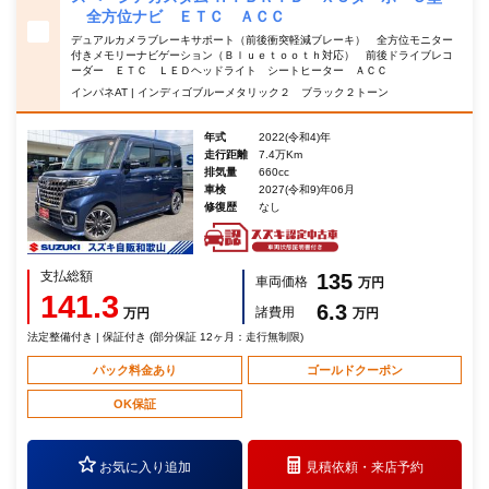
全方位ナビ ＥＴＣ ＡＣＣ
デュアルカメラブレーキサポート（前後衝突軽減ブレーキ） 全方位モニター
付きメモリーナビゲーション（Ｂｌｕｅｔｏｏｔｈ対応） 前後ドライブレコ
ーダー ＥＴＣ ＬＥＤヘッドライト シートヒーター ＡＣＣ
インパネAT | インディゴブルーメタリック２ ブラック２トーン
年式
2022(令和4)年
走行距離
7.4万Km
排気量
660cc
車検
2027(令和9)年06月
修復歴
なし
支払総額
135
車両価格
万円
141.3
6.3
諸費用
万円
万円
法定整備付き | 保証付き (部分保証 12ヶ月：走行無制限)
パック料金あり
ゴールドクーポン
OK保証
お気に入り追加
見積依頼・
来店予約