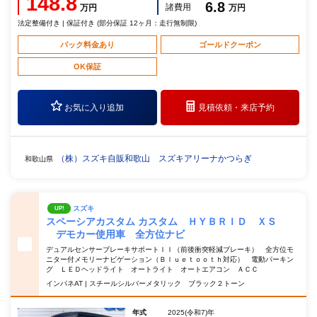
148.8
6.8
諸費用
万円
万円
法定整備付き | 保証付き (部分保証 12ヶ月：走行無制限)
パック料金あり
ゴールドクーポン
OK保証
お気に入り追加
見積依頼・
来店予約
（株）スズキ自販和歌山 スズキアリーナかつらぎ
和歌山県
スズキ
UP!
スペーシアカスタム カスタム ＨＹＢＲＩＤ ＸＳ
デモカー使用車 全方位ナビ
デュアルセンサーブレーキサポートＩＩ（前後衝突軽減ブレーキ） 全方位モ
ニター付メモリーナビゲーション（Ｂｌｕｅｔｏｏｔｈ対応） 電動パーキン
グ ＬＥＤヘッドライト オートライト オートエアコン ＡＣＣ
インパネAT | スチールシルバーメタリック ブラック２トーン
年式
2025(令和7)年