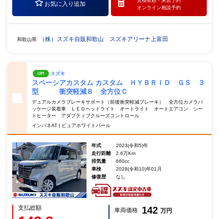
見積依頼・
来店予約
お気に入り追加
オンライン相談予約
（株）スズキ自販和歌山 スズキアリーナ上富田
和歌山県
スズキ
UP!
スペーシアカスタム カスタム ＨＹＢＲＩＤ ＧＳ ３
型 衝突軽減Ｂ 全方位Ｃ
デュアルカメラブレーキサポート（前後衝突軽減ブレーキ） 全方位カメラパ
ッケージ装着車 ＬＥＤヘッドライト オートライト オートエアコン シー
トヒーター アダプティブクルーズコントロール
インパネAT | ピュアホワイトパール
年式
2023(令和5)年
走行距離
2.6万Km
排気量
660cc
車検
2028(令和10)年01月
修復歴
なし
支払総額
142
車両価格
万円