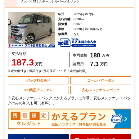
インパネAT | スチールシルバーメタリック
年式
2025(令和7)年
走行距離
863Km
排気量
660cc
車検
2028(令和10)年07月
修復歴
なし
支払総額
180
車両価格
万円
187.3
7.3
諸費用
万円
万円
法定整備付き | 保証付き (部分保証 36ヶ月：走行無制限)
パック料金あり
ゴールドクーポン
OK保証プレミアム
安心メンテナンスパック
※安心メンテナンスパックはかえるプランに付帯。安心メンテナンスパッ
クのみの加入も可（有料）。