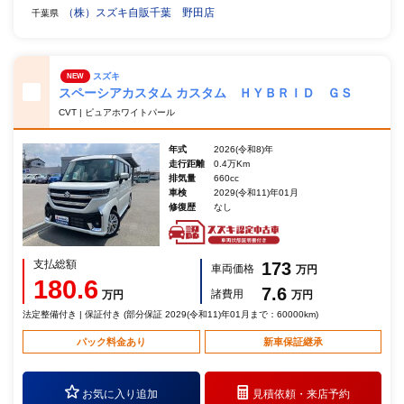
（株）スズキ自販千葉 野田店
千葉県
スズキ
NEW
スペーシアカスタム カスタム ＨＹＢＲＩＤ ＧＳ
CVT | ピュアホワイトパール
年式
2026(令和8)年
走行距離
0.4万Km
排気量
660cc
車検
2029(令和11)年01月
修復歴
なし
支払総額
173
車両価格
万円
180.6
7.6
諸費用
万円
万円
法定整備付き | 保証付き (部分保証 2029(令和11)年01月まで：60000km)
パック料金あり
新車保証継承
お気に入り追加
見積依頼・
来店予約