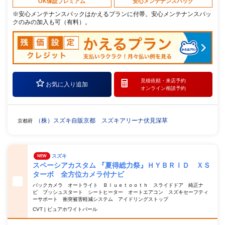
OK保証プレミアム
安心メンテナンスパック
※安心メンテナンスパックはかえるプランに付帯。安心メンテナンスパッ
クのみの加入も可（有料）。
見積依頼・
来店予約
お気に入り追加
オンライン相談予約
（株）スズキ自販京都 スズキアリーナ伏見深草
京都府
スズキ
NEW
スペーシアカスタム 『夏得総力祭』ＨＹＢＲＩＤ ＸＳ
ターボ 全方位カメラ付ナビ
バックカメラ オートライト Ｂｌｕｅｔｏｏｔｈ スライドドア 純正ナ
ビ プッシュスタート シートヒーター オートエアコン スズキセーフティ
ーサポート 衝突被害軽減システム アイドリングストップ
CVT | ピュアホワイトパール