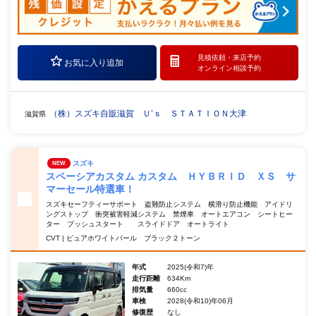
見積依頼・
来店予約
お気に入り追加
オンライン相談予約
（株）スズキ自販滋賀 Ｕ’ｓ ＳＴＡＴＩＯＮ大津
滋賀県
スズキ
NEW
スペーシアカスタム カスタム ＨＹＢＲＩＤ ＸＳ サ
マーセール特選車！
スズキセーフティーサポート 盗難防止システム 横滑り防止機能 アイドリ
ングストップ 衝突被害軽減システム 禁煙車 オートエアコン シートヒー
ター プッシュスタート スライドドア オートライト
CVT | ピュアホワイトパール ブラック２トーン
年式
2025(令和7)年
走行距離
634Km
排気量
660cc
車検
2028(令和10)年06月
修復歴
なし