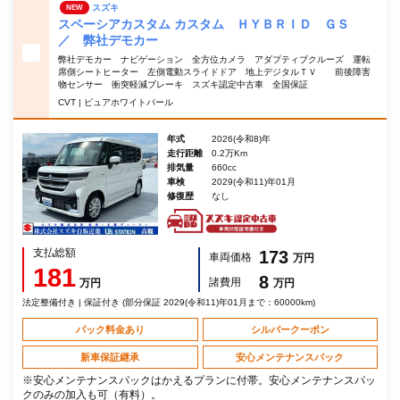
スズキ
NEW
スペーシアカスタム カスタム ＨＹＢＲＩＤ ＧＳ
／ 弊社デモカー
弊社デモカー ナビゲーション 全方位カメラ アダプティブクルーズ 運転
席側シートヒーター 左側電動スライドドア 地上デジタルＴＶ 前後障害
物センサー 衝突軽減ブレーキ スズキ認定中古車 全国保証
CVT | ピュアホワイトパール
年式
2026(令和8)年
走行距離
0.2万Km
排気量
660cc
車検
2029(令和11)年01月
修復歴
なし
支払総額
173
車両価格
万円
181
8
諸費用
万円
万円
法定整備付き | 保証付き (部分保証 2029(令和11)年01月まで：60000km)
パック料金あり
シルバークーポン
新車保証継承
安心メンテナンスパック
※安心メンテナンスパックはかえるプランに付帯。安心メンテナンスパッ
クのみの加入も可（有料）。