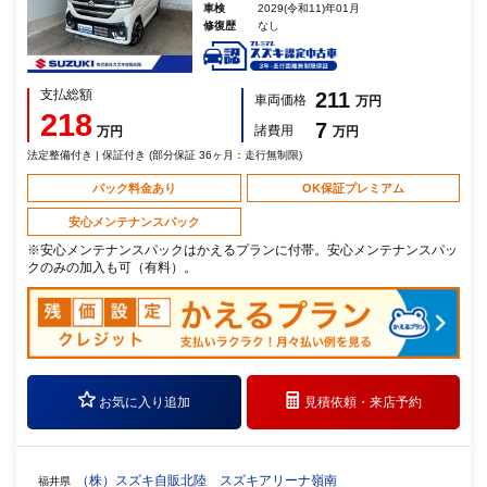
車検
2029(令和11)年01月
修復歴
なし
支払総額
211
車両価格
万円
218
7
諸費用
万円
万円
法定整備付き | 保証付き (部分保証 36ヶ月：走行無制限)
パック料金あり
OK保証プレミアム
安心メンテナンスパック
※安心メンテナンスパックはかえるプランに付帯。安心メンテナンスパッ
クのみの加入も可（有料）。
お気に入り追加
見積依頼・
来店予約
（株）スズキ自販北陸 スズキアリーナ嶺南
福井県