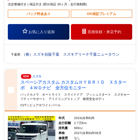
法定整備付き | 保証付き (部分保証 36ヶ月：走行無制限)
パック料金あり
OK保証プレミアム
お気に入り追加
見積依頼・
来店予約
（株）スズキ自販千葉 スズキアリーナ千葉ニュータウン
千葉県
スズキ
NEW
スペーシアカスタム カスタムＨＹＢＲＩＤ ＸＳター
ボ ４ＷＤナビ 全方位モニター
バックカメラ オートライト スライドドア プッシュスタート スズキセー
フティーサポート アイドリングストップ 衝突安全ボディ
CVT | ピュアホワイトパール
年式
2024(令和6)年
走行距離
2.7万Km
排気量
660cc
車検
2027(令和9)年08月
修復歴
なし