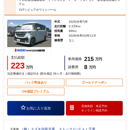
テム
CVT | ピュアホワイトパール
年式
2025(令和7)年
走行距離
0.3万Km
排気量
660cc
車検
2028(令和10)年11月
修復歴
なし
支払総額
215
車両価格
万円
223
8
諸費用
万円
万円
法定整備付き | 保証付き (部分保証 36ヶ月：走行無制限)
パック料金あり
ゴールドクーポン
OK保証プレミアム
見積依頼・
来店予約
お気に入り追加
オンライン相談予約
（株）スズキ自販京葉 ストックＵ−Ｃａｒ千葉
千葉県