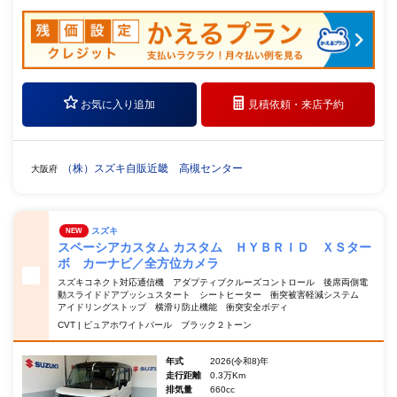
お気に入り追加
見積依頼・
来店予約
（株）スズキ自販近畿 高槻センター
大阪府
スズキ
NEW
スペーシアカスタム カスタム ＨＹＢＲＩＤ ＸＳター
ボ カーナビ／全方位カメラ
スズキコネクト対応通信機 アダプティブクルーズコントロール 後席両側電
動スライドドアプッシュスタート シートヒーター 衝突被害軽減システム
アイドリングストップ 横滑り防止機能 衝突安全ボディ
CVT | ピュアホワイトパール ブラック２トーン
年式
2026(令和8)年
走行距離
0.3万Km
排気量
660cc