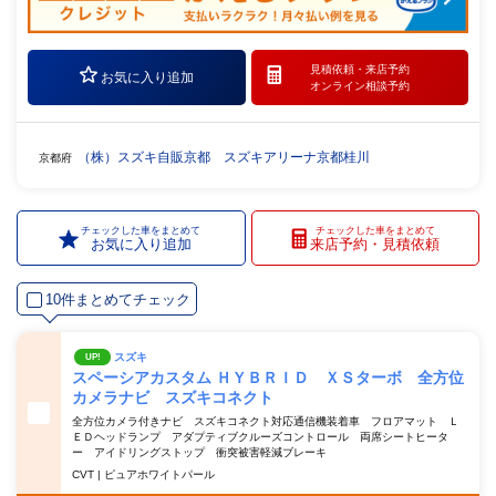
見積依頼・
来店予約
お気に入り追加
オンライン相談予約
（株）スズキ自販京都 スズキアリーナ京都桂川
京都府
チェックした車をまとめて
チェックした車をまとめて
お気に入り追加
来店予約・見積依頼
10件まとめてチェック
スズキ
UP!
スペーシアカスタム ＨＹＢＲＩＤ ＸＳターボ 全方位
カメラナビ スズキコネクト
全方位カメラ付きナビ スズキコネクト対応通信機装着車 フロアマット Ｌ
ＥＤヘッドランプ アダプティブクルーズコントロール 両席シートヒータ
ー アイドリングストップ 衝突被害軽減ブレーキ
CVT | ピュアホワイトパール