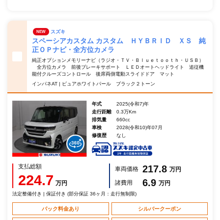
スズキ
NEW
スペーシアカスタム カスタム ＨＹＢＲＩＤ ＸＳ 純
正ＯＰナビ・全方位カメラ
純正オプションメモリーナビ（ラジオ・ＴＶ・Ｂｌｕｅｔｏｏｔｈ・ＵＳＢ）
全方位カメラ 前後ブレーキサポート ＬＥＤオートヘッドライト 追従機
能付クルーズコントロール 後席両側電動スライドドア マット
インパネAT | ピュアホワイトパール ブラック２トーン
年式
2025(令和7)年
走行距離
0.3万Km
排気量
660cc
車検
2028(令和10)年07月
修復歴
なし
支払総額
217.8
車両価格
万円
224.7
6.9
諸費用
万円
万円
法定整備付き | 保証付き (部分保証 36ヶ月：走行無制限)
パック料金あり
シルバークーポン