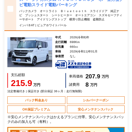
ビ電動スライド電動パーキング
バックカメラ オートライト Ｂｌｕｅｔｏｏｔｈ スライドドア 純正ナ
ビ プッシュスタート シートヒーター オートエアコン スズキセーフティ
ーサポート アイドリングストップ 横滑り防止機能 盗難防止
インパネAT | ピュアホワイトパール
年式
2026(令和8)年
走行距離
698Km
排気量
660cc
車検
2029(令和11)年01月
修復歴
なし
支払総額
207.9
車両価格
万円
215.9
8
諸費用
万円
万円
法定整備付き | 保証付き (部分保証 36ヶ月：走行無制限)
パック料金あり
シルバークーポン
OK保証プレミアム
安心メンテナンスパック
※安心メンテナンスパックはかえるプランに付帯。安心メンテナンスパッ
クのみの加入も可（有料）。