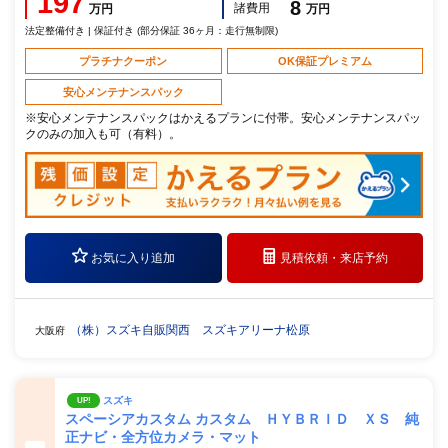
197
8
諸費用
万円
万円
法定整備付き | 保証付き (部分保証 36ヶ月：走行無制限)
プラチナクーポン
OK保証プレミアム
安心メンテナンスパック
※安心メンテナンスパックはかえるプランに付帯。安心メンテナンスパッ
クのみの加入も可（有料）。
お気に入り追加
見積依頼・
来店予約
（株）スズキ自販関西 スズキアリーナ松原
大阪府
スズキ
UP!
スペーシアカスタム カスタム ＨＹＢＲＩＤ ＸＳ 純
正ナビ・全方位カメラ・マット