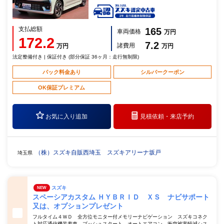
支払総額
165
車両価格
万円
172.2
7.2
諸費用
万円
万円
法定整備付き | 保証付き (部分保証 36ヶ月：走行無制限)
パック料金あり
シルバークーポン
OK保証プレミアム
お気に入り追加
見積依頼・
来店予約
（株）スズキ自販西埼玉 スズキアリーナ坂戸
埼玉県
スズキ
NEW
スペーシアカスタム ＨＹＢＲＩＤ ＸＳ ナビサポート
又は、オプションプレゼント
フルタイム４ＷＤ 全方位モニター付メモリーナビゲーション スズキコネク
ト対応通信機装着車 プッシュスタート オートエアコン 衝突被害軽減シス