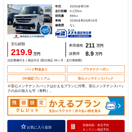
年式
2025(令和7)年
走行距離
0.2万Km
排気量
660cc
車検
2028(令和10)年10月
修復歴
なし
支払総額
211
車両価格
万円
219.9
8.9
諸費用
万円
万円
法定整備付き | 保証付き (部分保証 36ヶ月：走行無制限)
パック料金あり
プラチナクーポン
OK保証プレミアム
安心メンテナンスパック
※安心メンテナンスパックはかえるプランに付帯。安心メンテナンスパッ
クのみの加入も可（有料）。
見積依頼・
来店予約
お気に入り追加
オンライン相談予約