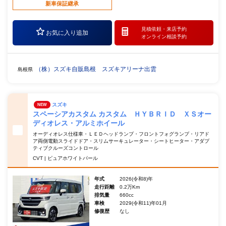
新車保証継承
見積依頼・
来店予約
お気に入り追加
オンライン相談予約
（株）スズキ自販島根 スズキアリーナ出雲
島根県
スズキ
NEW
スペーシアカスタム カスタム ＨＹＢＲＩＤ ＸＳオー
ディオレス・アルミホイール
オーディオレス仕様車・ＬＥＤヘッドランプ・フロントフォグランプ・リアド
ア両側電動スライドドア・スリムサーキュレーター・シートヒーター・アダプ
ティブクルーズコントロール
CVT | ピュアホワイトパール
年式
2026(令和8)年
走行距離
0.2万Km
排気量
660cc
車検
2029(令和11)年01月
修復歴
なし