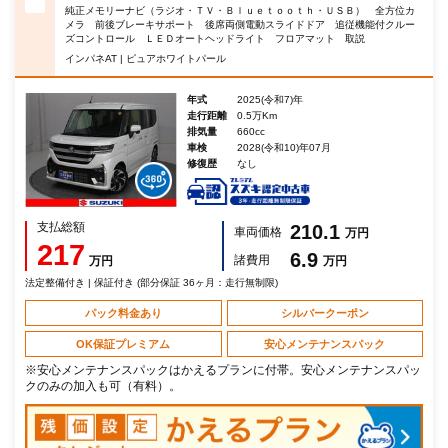
純正メモリーナビ（ラジオ・ＴＶ・Ｂｌｕｅｔｏｏｔｈ・ＵＳＢ） 全方位カ
メラ 前後ブレーキサポート 後席両側電動スライドドア 追従機能付クルー
ズコントロール ＬＥＤオートヘッドライト フロアマット 取説
インパネAT | ピュアホワイトパール
年式
2025(令和7)年
走行距離
0.5万Km
排気量
660cc
車検
2028(令和10)年07月
修復歴
なし
支払総額
210.1
車両価格
万円
217
6.9
諸費用
万円
万円
法定整備付き | 保証付き (部分保証 36ヶ月：走行無制限)
パック料金あり
シルバークーポン
OK保証プレミアム
安心メンテナンスパック
※安心メンテナンスパックはかえるプランに付帯。安心メンテナンスパッ
クのみの加入も可（有料）。