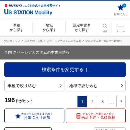
スズキ公式中古車検索サイト
0
お気に入り
車種
地域
認定中古車
から探す
から探す
から探す
検索
メニュー
中古車トップ
スズキの中古車
スペーシアカスタムの中古車
全国の中古車一覧(1件〜196件)
全国 スペーシアカスタムの中古車情報
検索条件を変更する
車種で絞り込む
地域で絞り込む
196
...
件
がヒット
1
2
3
7
チェックした車をまとめて
チェックした車をまとめて
お気に入り追加
来店予約・見積依頼