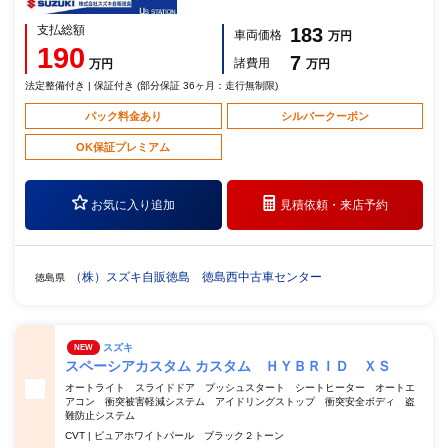
支払総額
183
車両価格
万円
190
7
諸費用
万円
万円
法定整備付き | 保証付き (部分保証 36ヶ月：走行無制限)
パック料金あり
シルバークーポン
OK保証プレミアム
お気に入り追加
見積依頼・
来店予約
（株）スズキ自販徳島 徳島西中古車センター
徳島県
スズキ
NEW
スペーシアカスタム カスタム ＨＹＢＲＩＤ ＸＳ
オートライト スライドドア プッシュスタート シートヒーター オートエ
アコン 衝突被害軽減システム アイドリングストップ 衝突安全ボディ 盗
難防止システム
CVT | ピュアホワイトパール ブラック２トーン