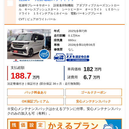
低速時ブレーキサポート 誤発進抑制機能 アダプティブクルーズコントロー
ル キーレスプッシュスタート シートヒーター オートライト ＬＥＤヘッ
ドライト １５インチアルミホイール 電動パーキングブレーキ
CVT | ピュアホワイトパール
年式
2025(令和7)年
走行距離
0.1万Km
排気量
660cc
車検
2028(令和10)年06月
修復歴
なし
支払総額
182
車両価格
万円
188.7
6.7
諸費用
万円
万円
法定整備付き | 保証付き (部分保証 36ヶ月：走行無制限)
パック料金あり
ゴールドクーポン
OK保証プレミアム
安心メンテナンスパック
※安心メンテナンスパックはかえるプランに付帯。安心メンテナンスパッ
クのみの加入も可（有料）。