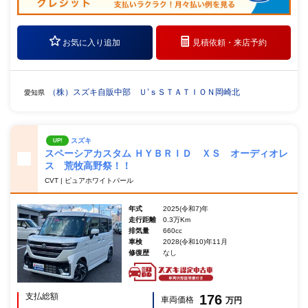
お気に入り追加
見積依頼・
来店予約
（株）スズキ自販中部 Ｕ’ｓＳＴＡＴＩＯＮ岡崎北
愛知県
スズキ
UP!
スペーシアカスタム ＨＹＢＲＩＤ ＸＳ オーディオレ
ス 荒牧高野祭！！
CVT | ピュアホワイトパール
年式
2025(令和7)年
走行距離
0.3万Km
排気量
660cc
車検
2028(令和10)年11月
修復歴
なし
支払総額
176
車両価格
万円