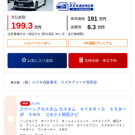
支払総額
191
車両価格
万円
199.3
8.3
諸費用
万円
万円
法定整備付き | 保証付き (部分保証 36ヶ月：走行無制限)
シルバークーポン
OK保証プレミアム
お気に入り追加
見積依頼・
来店予約
（株）スズキ自販東京 スズキアリーナ世田谷
東京都
スズキ
NEW
スペーシアカスタム カスタム ＨＹＢＲＩＤ ＸＳター
ボ ４ＷＤ コネクト対応ナビ
バックカメラ オートライト Ｂｌｕｅｔｏｏｔｈ スライドドア 純正ナ
ビ プッシュスタート シートヒーター オートエアコン スズキセーフティ
ーサポート ワンオーナー ４ＷＤ