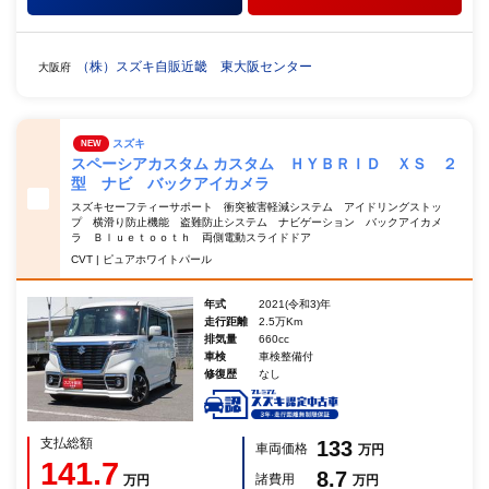
（株）スズキ自販近畿 東大阪センター
大阪府
スズキ
NEW
スペーシアカスタム カスタム ＨＹＢＲＩＤ ＸＳ ２
型 ナビ バックアイカメラ
スズキセーフティーサポート 衝突被害軽減システム アイドリングストッ
プ 横滑り防止機能 盗難防止システム ナビゲーション バックアイカメ
ラ Ｂｌｕｅｔｏｏｔｈ 両側電動スライドドア
CVT | ピュアホワイトパール
年式
2021(令和3)年
走行距離
2.5万Km
排気量
660cc
車検
車検整備付
修復歴
なし
支払総額
133
車両価格
万円
141.7
8.7
諸費用
万円
万円