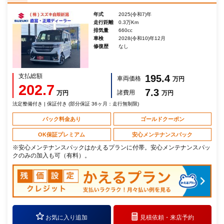
年式
2025(令和7)年
走行距離
0.3万Km
排気量
660cc
車検
2028(令和10)年12月
修復歴
なし
支払総額
195.4
車両価格
万円
202.7
7.3
諸費用
万円
万円
法定整備付き | 保証付き (部分保証 36ヶ月：走行無制限)
パック料金あり
ゴールドクーポン
OK保証プレミアム
安心メンテナンスパック
※安心メンテナンスパックはかえるプランに付帯。安心メンテナンスパッ
クのみの加入も可（有料）。
お気に入り追加
見積依頼・
来店予約