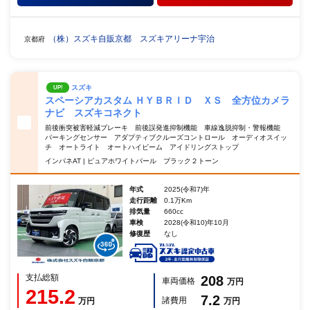
（株）スズキ自販京都 スズキアリーナ宇治
京都府
スズキ
UP!
スペーシアカスタム ＨＹＢＲＩＤ ＸＳ 全方位カメラ
ナビ スズキコネクト
前後衝突被害軽減ブレーキ 前後誤発進抑制機能 車線逸脱抑制・警報機能
パーキングセンサー アダプティブクルーズコントロール オーディオスイッ
チ オートライト オートハイビーム アイドリングストップ
インパネAT | ピュアホワイトパール ブラック２トーン
年式
2025(令和7)年
走行距離
0.1万Km
排気量
660cc
車検
2028(令和10)年10月
修復歴
なし
支払総額
208
車両価格
万円
215.2
7.2
諸費用
万円
万円