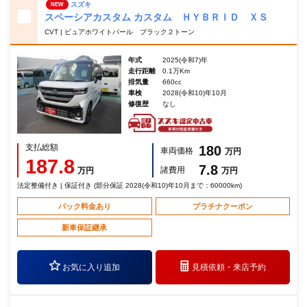
スズキ
NEW
スペーシアカスタム カスタム ＨＹＢＲＩＤ ＸＳ
CVT | ピュアホワイトパール ブラック２トーン
年式
2025(令和7)年
走行距離
0.1万Km
排気量
660cc
車検
2028(令和10)年10月
修復歴
なし
支払総額
180
車両価格
万円
187.8
7.8
諸費用
万円
万円
法定整備付き | 保証付き (部分保証 2028(令和10)年10月まで：60000km)
パック料金あり
プラチナクーポン
新車保証継承
お気に入り追加
見積依頼・
来店予約