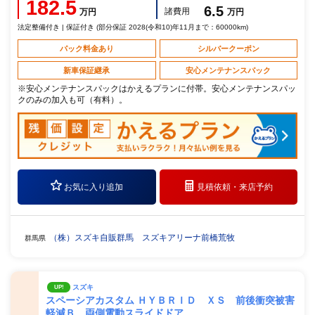
182.5
6.5
諸費用
万円
万円
法定整備付き | 保証付き (部分保証 2028(令和10)年11月まで：60000km)
パック料金あり
シルバークーポン
新車保証継承
安心メンテナンスパック
※安心メンテナンスパックはかえるプランに付帯。安心メンテナンスパッ
クのみの加入も可（有料）。
お気に入り追加
見積依頼・
来店予約
（株）スズキ自販群馬 スズキアリーナ前橋荒牧
群馬県
スズキ
UP!
スペーシアカスタム ＨＹＢＲＩＤ ＸＳ 前後衝突被害
軽減Ｂ 両側電動スライドドア