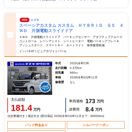
スズキ
NEW
スペーシアカスタム カスタム ＨＹＢＲＩＤ ＧＳ ４
ＷＤ 片側電動スライドドア
４ＷＤ 片側電動スライドドア パーキングセンサー アダプティブクルーズ
コントロール レーンアシスト シートヒーター 電動パーキングブレーキ
プッシュスタート スマートキー オートライト 衝突被害軽減
インパネAT | ピュアホワイトパール
年式
2025(令和7)年
走行距離
0.3万Km
排気量
660cc
車検
2028(令和10)年11月
修復歴
なし
支払総額
173
車両価格
万円
181.4
8.4
諸費用
万円
万円
法定整備付き | 保証付き (部分保証 2028(令和10)年11月まで：60000km)
パック料金あり
シルバークーポン