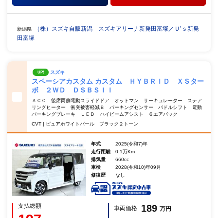
（株）スズキ自販新潟 スズキアリーナ新発田富塚／Ｕ’ｓ新発
新潟県
田富塚
スズキ
UP!
スペーシアカスタム カスタム ＨＹＢＲＩＤ ＸＳター
ボ ２ＷＤ ＤＳＢＳＩＩ
ＡＣＣ 後席両側電動スライドドア オットマン サーキュレーター ステア
リングヒーター 衝突被害軽減Ｂ パーキングセンサー パドルシフト 電動
パーキングブレーキ ＬＥＤ ハイビームアシスト ６エアバック
CVT | ピュアホワイトパール ブラック２トーン
年式
2025(令和7)年
走行距離
0.1万Km
排気量
660cc
車検
2028(令和10)年09月
修復歴
なし
支払総額
189
車両価格
万円