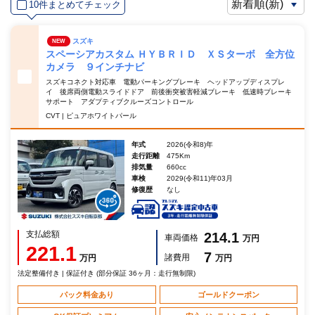
10件まとめてチェック
スズキ
NEW
スペーシアカスタム ＨＹＢＲＩＤ ＸＳターボ 全方位
カメラ ９インチナビ
スズキコネクト対応車 電動パーキングブレーキ ヘッドアップディスプレ
イ 後席両側電動スライドドア 前後衝突被害軽減ブレーキ 低速時ブレーキ
サポート アダプティブクルーズコントロール
CVT | ピュアホワイトパール
年式
2026(令和8)年
走行距離
475Km
排気量
660cc
車検
2029(令和11)年03月
修復歴
なし
支払総額
214.1
車両価格
万円
221.1
7
諸費用
万円
万円
法定整備付き | 保証付き (部分保証 36ヶ月：走行無制限)
パック料金あり
ゴールドクーポン