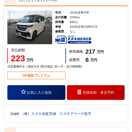
CVT | ピュアホワイトパール
年式
2025(令和7)年
走行距離
320Km
排気量
660cc
車検
2028(令和10)年07月
修復歴
なし
支払総額
217
車両価格
万円
223
6
諸費用
万円
万円
法定整備付き | 保証付き (部分保証 36ヶ月：走行無制限)
OK保証プレミアム
お気に入り追加
見積依頼・
来店予約
（株）スズキ自販茨城 スズキアリーナ取手
茨城県