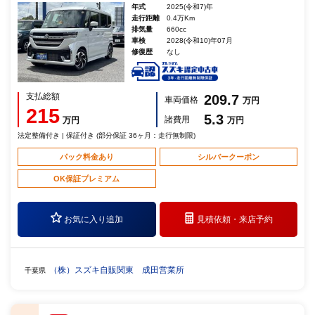
年式
2025(令和7)年
走行距離
0.4万Km
排気量
660cc
車検
2028(令和10)年07月
修復歴
なし
支払総額
209.7
車両価格
万円
215
5.3
諸費用
万円
万円
法定整備付き | 保証付き (部分保証 36ヶ月：走行無制限)
パック料金あり
シルバークーポン
OK保証プレミアム
お気に入り追加
見積依頼・
来店予約
（株）スズキ自販関東 成田営業所
千葉県