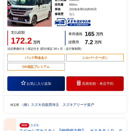
排気量
660cc
車検
2028(令和10)年06月
修復歴
なし
支払総額
165
車両価格
万円
172.2
7.2
諸費用
万円
万円
法定整備付き | 保証付き (部分保証 36ヶ月：走行無制限)
パック料金あり
シルバークーポン
OK保証プレミアム
お気に入り追加
見積依頼・
来店予約
（株）スズキ自販西埼玉 スズキアリーナ坂戸
埼玉県
スズキ
NEW
スペーシアカスタム 【納得総力祭】 ＨＹＢＲＩＤ Ｇ