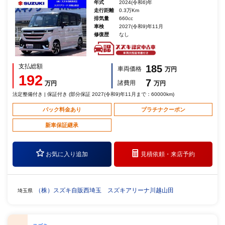
年式
2024(令和6)年
走行距離
0.3万Km
排気量
660cc
車検
2027(令和9)年11月
修復歴
なし
支払総額
185
車両価格
万円
192
7
諸費用
万円
万円
法定整備付き | 保証付き (部分保証 2027(令和9)年11月まで：60000km)
パック料金あり
プラチナクーポン
新車保証継承
お気に入り追加
見積依頼・
来店予約
（株）スズキ自販西埼玉 スズキアリーナ川越山田
埼玉県