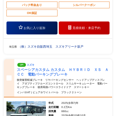
パック料金あり
シルバークーポン
OK保証
お気に入り追加
見積依頼・
来店予約
（株）スズキ自販西埼玉 スズキアリーナ坂戸
埼玉県
スズキ
UP!
スペーシアカスタム カスタム ＨＹＢＲＩＤ ＸＳ Ａ
ＣＣ 電動パーキングブレーキ
衝突被害軽減ブレーキ リヤパーキングセンサー ヘッドアップディスプレ
イ アダプティブクルーズコントロール スリムサーキュレーター 電動パー
キングブレーキ 後席両側パワースライドドア スマートキー
インパネAT | ピュアホワイトパール ブラック２トーン
年式
2025(令和7)年
走行距離
0.2万Km
排気量
660cc
車検
2028(令和10)年10月