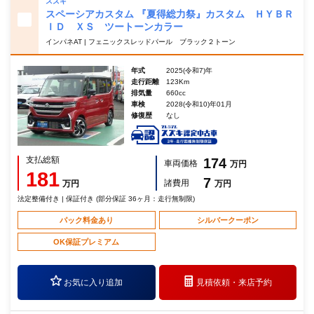
スズキ
スペーシアカスタム 『夏得総力祭』カスタム ＨＹＢＲ
ＩＤ ＸＳ ツートーンカラー
インパネAT | フェニックスレッドパール ブラック２トーン
年式
2025(令和7)年
走行距離
123Km
排気量
660cc
車検
2028(令和10)年01月
修復歴
なし
支払総額
174
車両価格
万円
181
7
諸費用
万円
万円
法定整備付き | 保証付き (部分保証 36ヶ月：走行無制限)
パック料金あり
シルバークーポン
OK保証プレミアム
お気に入り追加
見積依頼・
来店予約