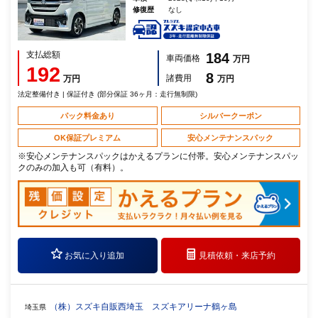
修復歴
なし
支払総額
184
車両価格
万円
192
8
諸費用
万円
万円
法定整備付き | 保証付き (部分保証 36ヶ月：走行無制限)
パック料金あり
シルバークーポン
OK保証プレミアム
安心メンテナンスパック
※安心メンテナンスパックはかえるプランに付帯。安心メンテナンスパッ
クのみの加入も可（有料）。
お気に入り追加
見積依頼・
来店予約
（株）スズキ自販西埼玉 スズキアリーナ鶴ヶ島
埼玉県