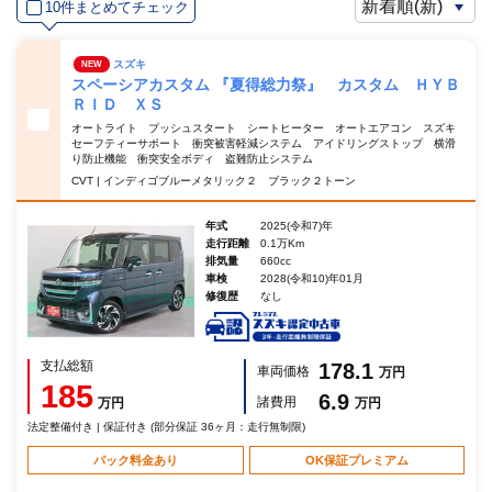
10件まとめてチェック
スズキ
NEW
スペーシアカスタム 『夏得総力祭』 カスタム ＨＹＢ
ＲＩＤ ＸＳ
オートライト プッシュスタート シートヒーター オートエアコン スズキ
セーフティーサポート 衝突被害軽減システム アイドリングストップ 横滑
り防止機能 衝突安全ボディ 盗難防止システム
CVT | インディゴブルーメタリック２ ブラック２トーン
年式
2025(令和7)年
走行距離
0.1万Km
排気量
660cc
車検
2028(令和10)年01月
修復歴
なし
支払総額
178.1
車両価格
万円
185
6.9
諸費用
万円
万円
法定整備付き | 保証付き (部分保証 36ヶ月：走行無制限)
パック料金あり
OK保証プレミアム