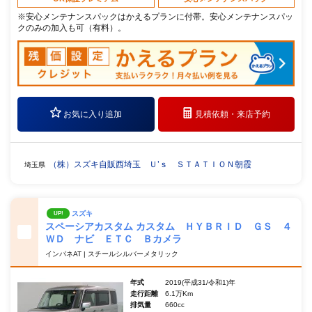
※安心メンテナンスパックはかえるプランに付帯。安心メンテナンスパッ
クのみの加入も可（有料）。
お気に入り追加
見積依頼・
来店予約
（株）スズキ自販西埼玉 Ｕ’ｓ ＳＴＡＴＩＯＮ朝霞
埼玉県
スズキ
UP!
スペーシアカスタム カスタム ＨＹＢＲＩＤ ＧＳ ４
ＷＤ ナビ ＥＴＣ Ｂカメラ
インパネAT | スチールシルバーメタリック
年式
2019(平成31/令和1)年
走行距離
6.1万Km
排気量
660cc