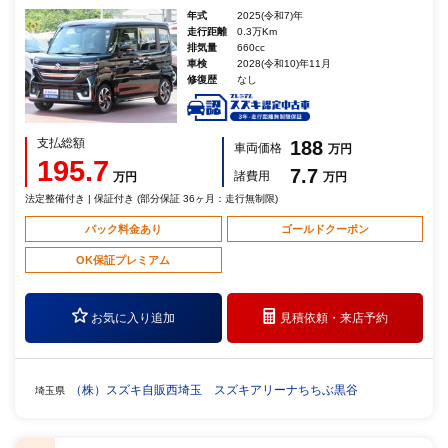
年式
2025(令和7)年
走行距離
0.3万Km
排気量
660cc
車検
2028(令和10)年11月
修復歴
なし
支払総額
188
車両価格
万円
195.7
7.7
諸費用
万円
万円
法定整備付き | 保証付き (部分保証 36ヶ月：走行無制限)
パック料金あり
ゴールドクーポン
OK保証プレミアム
お気に入り追加
見積依頼・
来店予約
（株）スズキ自販西埼玉 スズキアリーナちちぶ黒谷
埼玉県