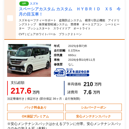
スズキ
UP!
スペーシアカスタム カスタム ＨＹＢＲＩＤ ＸＳ 今
月の目玉車！
スズキセーフティーサポート 盗難防止システム 横滑り防止機能 アイドリ
ングストップ 衝突被害軽減システム 禁煙車 オートエアコン シートヒー
ター プッシュスタート スライドドア オートライト
CVT | ピュアホワイトパール ブラック２トーン
年式
2025(令和7)年
走行距離
0.3万Km
排気量
660cc
車検
2028(令和10)年11月
修復歴
なし
支払総額
210
車両価格
万円
217.6
7.6
諸費用
万円
万円
法定整備付き | 保証付き (部分保証 36ヶ月：走行無制限)
パック料金あり
シルバークーポン
OK保証プレミアム
安心メンテナンスパック
※安心メンテナンスパックはかえるプランに付帯。安心メンテナンスパッ
クのみの加入も可（有料）。