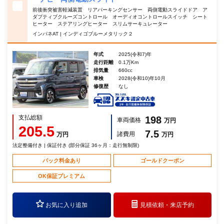
前後衝突被害軽減装置 リアパーキングセンサー 両側電動スライドドア ア
ダプティブクルーズコントロール オーディオコントロールスイッチ シート
ヒーター ステアリングヒーター スリムサーキュレーター
インパネAT | インディゴブルーメタリック２
年式
2025(令和7)年
走行距離
0.1万Km
排気量
660cc
車検
2028(令和10)年10月
修復歴
なし
支払総額
198
車両価格
万円
205.5
7.5
諸費用
万円
万円
法定整備付き | 保証付き (部分保証 36ヶ月：走行無制限)
パック料金あり
ゴールドクーポン
OK保証プレミアム
お気に入り追加
見積依頼・
来店予約