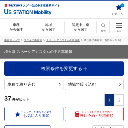
スズキ公式中古車検索サイト
0
お気に入り
車種
地域
認定中古車
から探す
から探す
から探す
検索
メニュー
中古車トップ
スズキの中古車
スペーシアカスタムの中古車
埼玉県の中古車一覧(1件〜37件)
埼玉県 スペーシアカスタムの中古車情報
検索条件を変更する
車種で絞り込む
地域で絞り込む
37
件
がヒット
1
2
チェックした車をまとめて
チェックした車をまとめて
お気に入り追加
来店予約・見積依頼