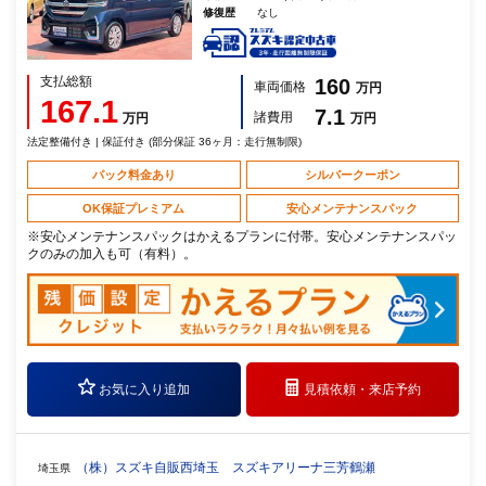
修復歴
なし
支払総額
160
車両価格
万円
167.1
7.1
諸費用
万円
万円
法定整備付き | 保証付き (部分保証 36ヶ月：走行無制限)
パック料金あり
シルバークーポン
OK保証プレミアム
安心メンテナンスパック
※安心メンテナンスパックはかえるプランに付帯。安心メンテナンスパッ
クのみの加入も可（有料）。
お気に入り追加
見積依頼・
来店予約
（株）スズキ自販西埼玉 スズキアリーナ三芳鶴瀬
埼玉県