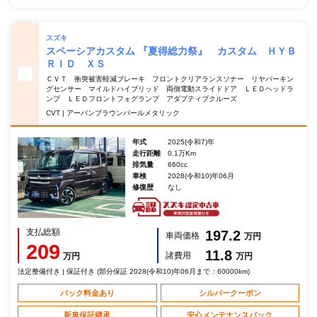
スズキ
スペーシアカスタム 『夏得総力祭』 カスタム ＨＹＢ
ＲＩＤ ＸＳ
ＣＶＴ 衝突被害軽減ブレーキ フロントクリアランスソナー リヤパーキン
グセンサー マイルドハイブリッド 両側電動スライドドア ＬＥＤヘッドラ
ンプ ＬＥＤフロントフォグランプ アダプティブクルーズ
CVT | アーバンブラウンパールメタリック
年式
2025(令和7)年
走行距離
0.1万Km
排気量
660cc
車検
2028(令和10)年06月
修復歴
なし
支払総額
197.2
車両価格
万円
209
11.8
諸費用
万円
万円
法定整備付き | 保証付き (部分保証 2028(令和10)年06月まで：60000km)
パック料金あり
シルバークーポン
新車保証継承
安心メンテナンスパック