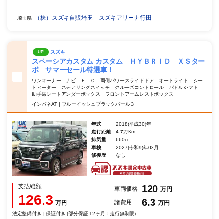
（株）スズキ自販埼玉 スズキアリーナ行田
埼玉県
スズキ
UP!
スペーシアカスタム カスタム ＨＹＢＲＩＤ ＸＳター
ボ サマーセール特選車！
ワンオーナー ナビ ＥＴＣ 両側パワースライドドア オートライト シー
トヒーター ステアリングスイッチ クルーズコントロール パドルシフト
助手席シートアンダーボックス フロントアームレストボックス
インパネAT | ブルーイッシュブラックパール３
年式
2018(平成30)年
走行距離
4.7万Km
排気量
660cc
車検
2027(令和9)年03月
修復歴
なし
支払総額
120
車両価格
万円
126.3
6.3
諸費用
万円
万円
法定整備付き | 保証付き (部分保証 12ヶ月：走行無制限)