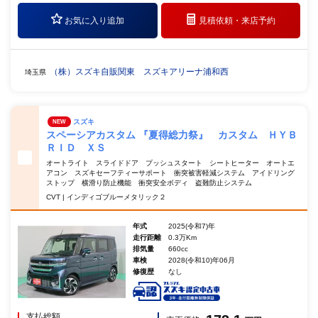
お気に入り追加
見積依頼・
来店予約
（株）スズキ自販関東 スズキアリーナ浦和西
埼玉県
スズキ
NEW
スペーシアカスタム 『夏得総力祭』 カスタム ＨＹＢ
ＲＩＤ ＸＳ
オートライト スライドドア プッシュスタート シートヒーター オートエ
アコン スズキセーフティーサポート 衝突被害軽減システム アイドリング
ストップ 横滑り防止機能 衝突安全ボディ 盗難防止システム
CVT | インディゴブルーメタリック２
年式
2025(令和7)年
走行距離
0.3万Km
排気量
660cc
車検
2028(令和10)年06月
修復歴
なし
支払総額