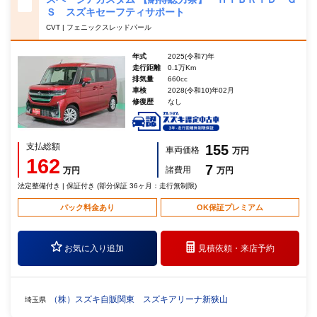
Ｓ スズキセーフティサポート
CVT | フェニックスレッドパール
年式
2025(令和7)年
走行距離
0.1万Km
排気量
660cc
車検
2028(令和10)年02月
修復歴
なし
支払総額
155
車両価格
万円
162
7
諸費用
万円
万円
法定整備付き | 保証付き (部分保証 36ヶ月：走行無制限)
パック料金あり
OK保証プレミアム
お気に入り追加
見積依頼・
来店予約
（株）スズキ自販関東 スズキアリーナ新狭山
埼玉県