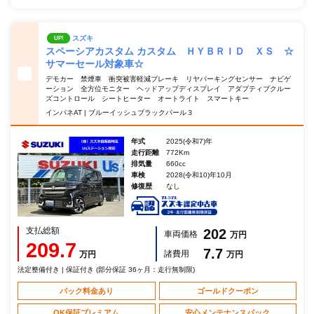
スズキ
UP!
スペーシアカスタム カスタム ＨＹＢＲＩＤ ＸＳ ☆
サマーセール対象車☆
デモカー 禁煙車 衝突被害軽減ブレーキ リヤパーキングセンサー ナビゲ
ーション 全方位モニター ヘッドアップディスプレイ アダプティブクルー
ズコントロール シートヒーター オートライト スマートキー
インパネAT | ブルーイッシュブラックパール３
年式
2025(令和7)年
走行距離
772Km
排気量
660cc
車検
2028(令和10)年10月
修復歴
なし
支払総額
202
車両価格
万円
209.7
7.7
諸費用
万円
万円
法定整備付き | 保証付き (部分保証 36ヶ月：走行無制限)
パック料金あり
ゴールドクーポン
OK保証プレミアム
安心メンテナンスパック