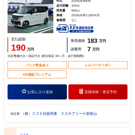
年式
2026(令和8)年
走行距離
32Km
排気量
660cc
車検
2029(令和11)年04月
修復歴
なし
支払総額
183
車両価格
万円
190
7
諸費用
万円
万円
法定整備付き | 保証付き (部分保証 36ヶ月：走行無制限)
パック料金あり
シルバークーポン
OK保証プレミアム
お気に入り追加
見積依頼・
来店予約
（株）スズキ自販関東 スズキアリーナ新狭山
埼玉県
スズキ