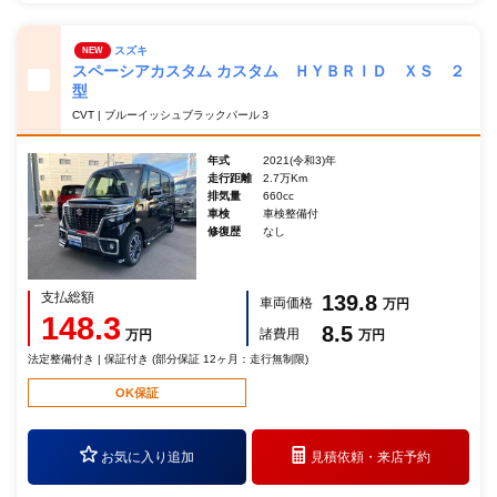
スズキ
NEW
スペーシアカスタム カスタム ＨＹＢＲＩＤ ＸＳ ２
型
CVT | ブルーイッシュブラックパール３
年式
2021(令和3)年
走行距離
2.7万Km
排気量
660cc
車検
車検整備付
修復歴
なし
支払総額
139.8
車両価格
万円
148.3
8.5
諸費用
万円
万円
法定整備付き | 保証付き (部分保証 12ヶ月：走行無制限)
OK保証
お気に入り追加
見積依頼・
来店予約