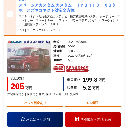
スペーシアカスタム カスタム ＨＹＢＲＩＤ ＸＳター
ボ スズキコネクト対応全方位
スズキコネクト対応全方位カメラナビ 衝突被害軽減システム ターボ キーレス
エントリー スマートキー エアコン パワーステアリング パワーウィンド
ウ 運転席エアバッグ ＡＢＳ
CVT | フェニックスレッドパール
年式
2023(令和5)年
走行距離
504Km
排気量
660cc
車検
2026(令和8)年11月
修復歴
なし
支払総額
199.8
車両価格
万円
205
5.2
諸費用
万円
万円
法定整備付き | 保証付き (部分保証 12ヶ月：走行無制限)
パック料金あり
OK保証
お気に入り追加
見積依頼・
来店予約