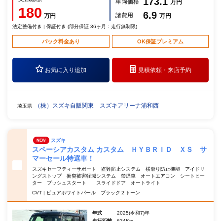
173.1
車両価格
万円
180
6.9
諸費用
万円
万円
法定整備付き | 保証付き (部分保証 36ヶ月：走行無制限)
パック料金あり
OK保証プレミアム
お気に入り追加
見積依頼・
来店予約
（株）スズキ自販関東 スズキアリーナ浦和西
埼玉県
スズキ
NEW
スペーシアカスタム カスタム ＨＹＢＲＩＤ ＸＳ サ
マーセール特選車！
スズキセーフティーサポート 盗難防止システム 横滑り防止機能 アイドリ
ングストップ 衝突被害軽減システム 禁煙車 オートエアコン シートヒー
ター プッシュスタート スライドドア オートライト
CVT | ピュアホワイトパール ブラック２トーン
年式
2025(令和7)年
走行距離
634Km