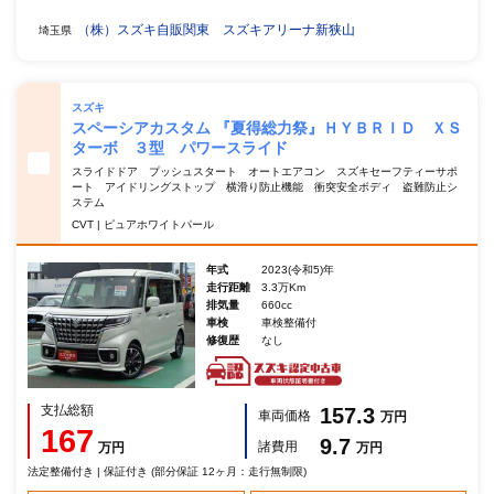
（株）スズキ自販関東 スズキアリーナ新狭山
埼玉県
スズキ
スペーシアカスタム 『夏得総力祭』ＨＹＢＲＩＤ ＸＳ
ターボ ３型 パワースライド
スライドドア プッシュスタート オートエアコン スズキセーフティーサポ
ート アイドリングストップ 横滑り防止機能 衝突安全ボディ 盗難防止シ
ステム
CVT | ピュアホワイトパール
年式
2023(令和5)年
走行距離
3.3万Km
排気量
660cc
車検
車検整備付
修復歴
なし
支払総額
157.3
車両価格
万円
167
9.7
諸費用
万円
万円
法定整備付き | 保証付き (部分保証 12ヶ月：走行無制限)