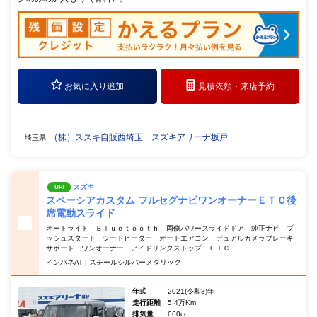
お気に入り追加
見積依頼・
来店予約
（株）スズキ自販西埼玉 スズキアリーナ坂戸
埼玉県
スズキ
UP!
スペーシアカスタム フルセグナビワンオーナーＥＴＣ後
席電動スライド
オートライト Ｂｌｕｅｔｏｏｔｈ 両側パワースライドドア 純正ナビ プ
ッシュスタート シートヒーター オートエアコン デュアルカメラブレーキ
サポート ワンオーナー アイドリングストップ ＥＴＣ
インパネAT | スチールシルバーメタリック
年式
2021(令和3)年
走行距離
5.4万Km
排気量
660cc