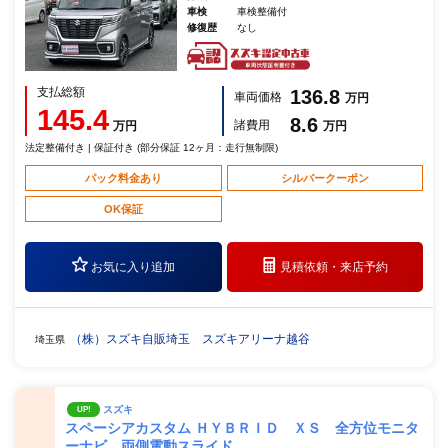
車検
車検整備付
修復歴
なし
支払総額
136.8
車両価格
万円
145.4
8.6
諸費用
万円
万円
法定整備付き | 保証付き (部分保証 12ヶ月：走行無制限)
パック料金あり
シルバークーポン
OK保証
お気に入り追加
見積依頼・
来店予約
（株）スズキ自販埼玉 スズキアリーナ越谷
埼玉県
スズキ
UP!
スペーシアカスタム ＨＹＢＲＩＤ ＸＳ 全方位モニタ
ーナビ 両側電動スライド