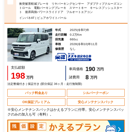
衝突被害軽減ブレーキ リヤパーキングセンサー アダプティブクルーズコン
トロール 電動パーキングブレーキ スマートキー キーレスプッシュスター
ト 後席両側パワースライドドア フルオートエアコン
インパネAT | ピュアホワイトパール
年式
2025(令和7)年
走行距離
0.2万Km
排気量
660cc
車検
2028(令和10)年11月
修復歴
なし
支払総額
190
車両価格
万円
198
8
諸費用
万円
万円
法定整備付き | 保証付き (部分保証 36ヶ月：走行無制限)
パック料金あり
シルバークーポン
OK保証プレミアム
安心メンテナンスパック
※安心メンテナンスパックはかえるプランに付帯。安心メンテナンスパッ
クのみの加入も可（有料）。