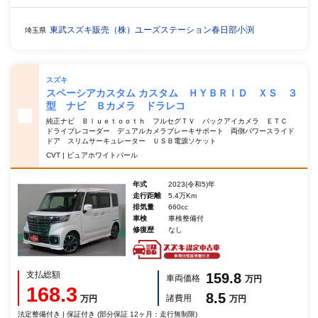
東武スズキ販売（株）ユーズステーション春日部小渕
埼玉県
スズキ
スペーシアカスタム カスタム ＨＹＢＲＩＤ ＸＳ ３
型 ナビ Ｂカメラ ドラレコ
純正ナビ Ｂｌｕｅｔｏｏｔｈ フルセグＴＶ バックアイカメラ ＥＴＣ
ドライブレコーダー デュアルカメラブレーキサポート 両側パワースライド
ドア スリムサーキュレーター ＵＳＢ電源ソケット
CVT | ピュアホワイトパール
年式
2023(令和5)年
走行距離
5.4万Km
排気量
660cc
車検
車検整備付
修復歴
なし
支払総額
159.8
車両価格
万円
168.3
8.5
諸費用
万円
万円
法定整備付き | 保証付き (部分保証 12ヶ月：走行無制限)