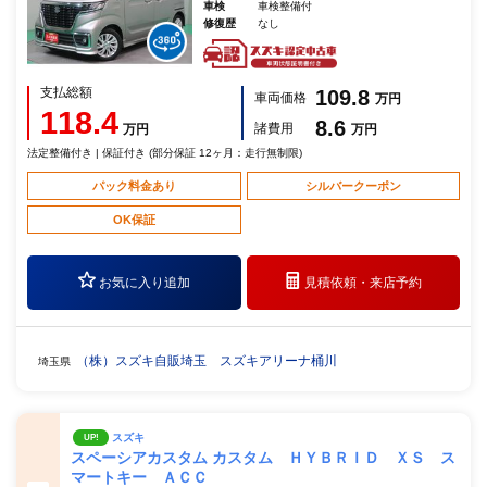
車検
車検整備付
修復歴
なし
支払総額
109.8
車両価格
万円
118.4
8.6
諸費用
万円
万円
法定整備付き | 保証付き (部分保証 12ヶ月：走行無制限)
パック料金あり
シルバークーポン
OK保証
お気に入り追加
見積依頼・
来店予約
（株）スズキ自販埼玉 スズキアリーナ桶川
埼玉県
スズキ
UP!
スペーシアカスタム カスタム ＨＹＢＲＩＤ ＸＳ ス
マートキー ＡＣＣ