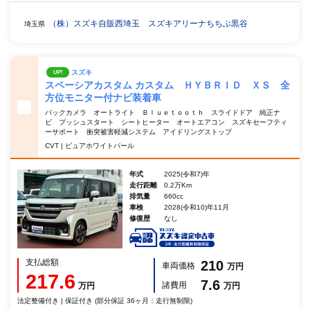
（株）スズキ自販西埼玉 スズキアリーナちちぶ黒谷
埼玉県
スズキ
UP!
スペーシアカスタム カスタム ＨＹＢＲＩＤ ＸＳ 全
方位モニター付ナビ装着車
バックカメラ オートライト Ｂｌｕｅｔｏｏｔｈ スライドドア 純正ナ
ビ プッシュスタート シートヒーター オートエアコン スズキセーフティ
ーサポート 衝突被害軽減システム アイドリングストップ
CVT | ピュアホワイトパール
年式
2025(令和7)年
走行距離
0.2万Km
排気量
660cc
車検
2028(令和10)年11月
修復歴
なし
支払総額
210
車両価格
万円
217.6
7.6
諸費用
万円
万円
法定整備付き | 保証付き (部分保証 36ヶ月：走行無制限)