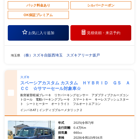
パック料金あり
シルバークーポン
OK保証プレミアム
お気に入り追加
見積依頼・
来店予約
（株）スズキ自販西埼玉 スズキアリーナ坂戸
埼玉県
スズキ
スペーシアカスタム カスタム ＨＹＢＲＩＤ ＧＳ Ａ
ＣＣ ☆サマーセール対象車☆
衝突被害軽減ブレーキ リヤパーキングセンサー アダプティブクルーズコン
トロール 電動パーキングブレーキ スマートキー キーレスプッシュスター
ト シートヒーター オートライト フルオートエアコン
インパネAT | インディゴブルーメタリック２
年式
2025(令和7)年
走行距離
0.4万Km
排気量
660cc
車検
2028(令和10)年04月