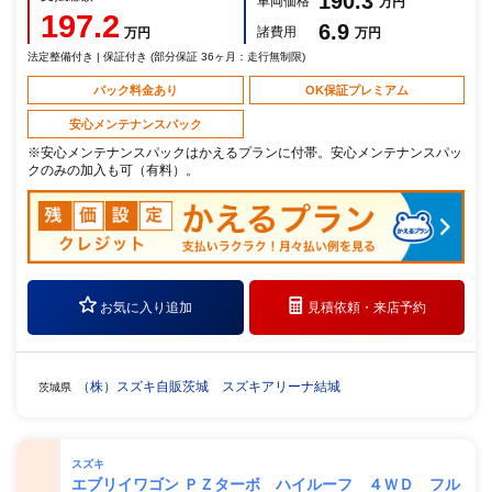
190.3
車両価格
万円
197.2
6.9
諸費用
万円
万円
法定整備付き | 保証付き (部分保証 36ヶ月：走行無制限)
パック料金あり
OK保証プレミアム
安心メンテナンスパック
※安心メンテナンスパックはかえるプランに付帯。安心メンテナンスパッ
クのみの加入も可（有料）。
お気に入り追加
見積依頼・
来店予約
（株）スズキ自販茨城 スズキアリーナ結城
茨城県
スズキ
エブリイワゴン ＰＺターボ ハイルーフ ４ＷＤ フル