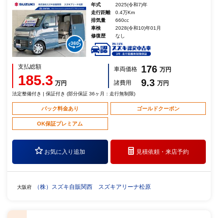
年式
2025(令和7)年
走行距離
0.4万Km
排気量
660cc
車検
2028(令和10)年01月
修復歴
なし
支払総額
176
車両価格
万円
185.3
9.3
諸費用
万円
万円
法定整備付き | 保証付き (部分保証 36ヶ月：走行無制限)
パック料金あり
ゴールドクーポン
OK保証プレミアム
お気に入り追加
見積依頼・
来店予約
（株）スズキ自販関西 スズキアリーナ松原
大阪府