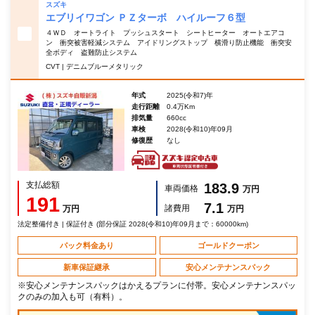
スズキ
エブリイワゴン ＰＺターボ ハイルーフ６型
４ＷＤ オートライト プッシュスタート シートヒーター オートエアコ
ン 衝突被害軽減システム アイドリングストップ 横滑り防止機能 衝突安
全ボディ 盗難防止システム
CVT | デニムブルーメタリック
年式
2025(令和7)年
走行距離
0.4万Km
排気量
660cc
車検
2028(令和10)年09月
修復歴
なし
支払総額
183.9
車両価格
万円
191
7.1
諸費用
万円
万円
法定整備付き | 保証付き (部分保証 2028(令和10)年09月まで：60000km)
パック料金あり
ゴールドクーポン
新車保証継承
安心メンテナンスパック
※安心メンテナンスパックはかえるプランに付帯。安心メンテナンスパッ
クのみの加入も可（有料）。