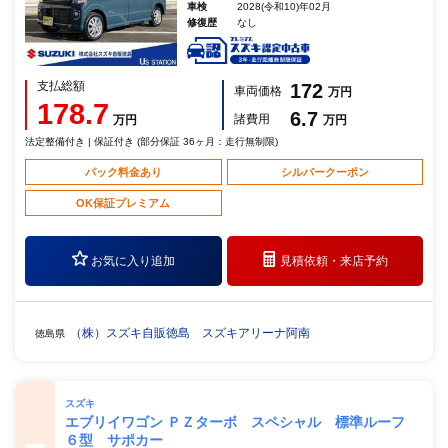
車検
2028(令和10)年02月
修復歴
なし
支払総額
172
車両価格
万円
178.7
6.7
諸費用
万円
万円
法定整備付き | 保証付き (部分保証 36ヶ月：走行無制限)
パック料金あり
シルバークーポン
OK保証プレミアム
お気に入り追加
見積依頼・
来店予約
（株）スズキ自販徳島 スズキアリーナ阿南
徳島県
スズキ
エブリイワゴン ＰＺターボ スペシャル 標準ルーフ
６型 サポカー