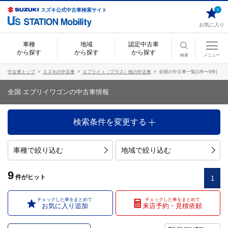
スズキ公式中古車検索サイト
0
お気に入り
車種
地域
認定中古車
から探す
から探す
から探す
検索
メニュー
中古車トップ
スズキの中古車
エブリイ＋（プラス）他の中古車
全国の中古車一覧(1件〜9件)
全国 エブリイワゴンの中古車情報
検索条件を変更する
車種で絞り込む
地域で絞り込む
9
件
がヒット
1
チェックした車をまとめて
チェックした車をまとめて
お気に入り追加
来店予約・見積依頼