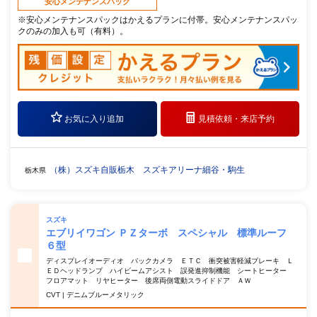
安心メンテナンスパック
※安心メンテナンスパックはかえるプランに付帯。安心メンテナンスパッ
クのみの加入も可（有料）。
お気に入り追加
見積依頼・
来店予約
（株）スズキ自販栃木 スズキアリーナ細谷・駒生
栃木県
スズキ
エブリイワゴン ＰＺターボ スペシャル 標準ルーフ
６型
ディスプレイオーディオ バックカメラ ＥＴＣ 衝突被害軽減ブレーキ Ｌ
ＥＤヘッドランプ ハイビームアシスト 誤発進抑制機能 シートヒーター
フロアマット リヤヒーター 後席両側電動スライドドア ＡＷ
CVT | デニムブルーメタリック