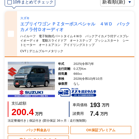
10件まとめてチェック
スズキ
エブリイワゴン ＰＺターボスペシャル ４ＷＤ バック
カメラ付Ｄオーディオ
ハイルーフ 電子制御式パートタイム４ＷＤ バックアイカメラ付ディスプレ
イオーディオ 電動スライドドア オートステップ プッシュスタート シー
トヒーター オートエアコン アイドリングストップ
CVT | デニムブルーメタリック
年式
2025(令和7)年
走行距離
0.2万Km
排気量
660cc
車検
2028(令和10)年10月
修復歴
なし
支払総額
193
車両価格
万円
200.4
7.4
諸費用
万円
万円
法定整備付き | 保証付き (部分保証 36ヶ月：走行無制限)
パック料金あり
OK保証プレミアム