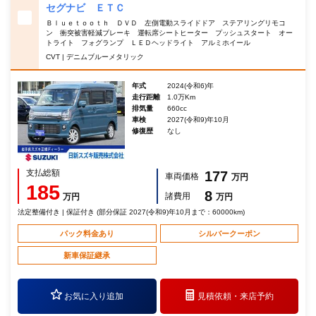
セグナビ ＥＴＣ
Ｂｌｕｅｔｏｏｔｈ ＤＶＤ 左側電動スライドドア ステアリングリモコ
ン 衝突被害軽減ブレーキ 運転席シートヒーター プッシュスタート オー
トライト フォグランプ ＬＥＤヘッドライト アルミホイール
CVT | デニムブルーメタリック
年式
2024(令和6)年
走行距離
1.0万Km
排気量
660cc
車検
2027(令和9)年10月
修復歴
なし
支払総額
177
車両価格
万円
185
8
諸費用
万円
万円
法定整備付き | 保証付き (部分保証 2027(令和9)年10月まで：60000km)
パック料金あり
シルバークーポン
新車保証継承
お気に入り追加
見積依頼・
来店予約