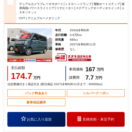
デュアルカメラブレーキサポート│ＬＥＤヘッドランプ│電動オートステップ│後
席両側パワースライドドア│リヤヒーター│ステアリングオーディオスイッチ│Ｕ
ＳＢソケット
CVT | デニムブルーメタリック
年式
2024(令和6)年
走行距離
0.6万Km
排気量
660cc
車検
2027(令和9)年11月
修復歴
なし
支払総額
167
車両価格
万円
174.7
7.7
諸費用
万円
万円
法定整備付き | 保証付き (部分保証 2027(令和9)年11月まで：60000km)
パック料金あり
シルバークーポン
新車保証継承
お気に入り追加
見積依頼・
来店予約