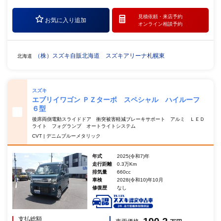
見積依頼・
来店予約
お気に入り追加
オンライン相談予約
（株）スズキ自販北海道 スズキアリーナ札幌東
北海道
スズキ
エブリイワゴン ＰＺターボ スペシャル ハイルーフ
６型
後席両側電動スライドドア 衝突被害軽減ブレーキサポート アルミ ＬＥＤ
ライト フォグランプ オートライトシステム
CVT | デニムブルーメタリック
年式
2025(令和7)年
走行距離
0.3万Km
排気量
660cc
車検
2028(令和10)年10月
修復歴
なし
支払総額