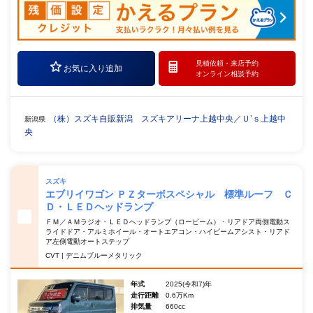
見積依頼・
来店予約
お気に入り追加
オンライン相談予約
（株）スズキ自販新潟 スズキアリーナ上越中央／Ｕ’ｓ上越中
新潟県
央
スズキ
エブリイワゴン ＰＺターボスペシャル 標準ルーフ Ｃ
Ｄ・ＬＥＤヘッドランプ
ＦＭ／ＡＭラジオ・ＬＥＤヘッドランプ（ロービーム）・リアドア両側電動ス
ライドドア・アルミホイール・オートエアコン・ハイビームアシスト・リアド
ア左側電動オートステップ
CVT | デニムブルーメタリック
年式
2025(令和7)年
走行距離
0.6万Km
排気量
660cc