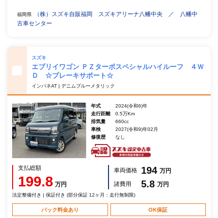
（株）スズキ自販福岡 スズキアリーナ八幡中央 ／ 八幡中
福岡県
古車センター
スズキ
エブリイワゴン ＰＺターボスペシャルハイルーフ ４Ｗ
Ｄ ☆ブレーキサポート☆
インパネAT | デニムブルーメタリック
年式
2024(令和6)年
走行距離
0.5万Km
排気量
660cc
車検
2027(令和9)年02月
修復歴
なし
支払総額
194
車両価格
万円
199.8
5.8
諸費用
万円
万円
法定整備付き | 保証付き (部分保証 12ヶ月：走行無制限)
パック料金あり
OK保証