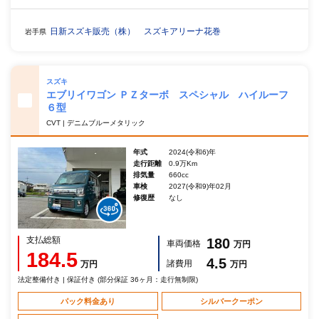
日新スズキ販売（株） スズキアリーナ花巻
岩手県
スズキ
エブリイワゴン ＰＺターボ スペシャル ハイルーフ
６型
CVT | デニムブルーメタリック
年式
2024(令和6)年
走行距離
0.9万Km
排気量
660cc
車検
2027(令和9)年02月
修復歴
なし
支払総額
180
車両価格
万円
184.5
4.5
諸費用
万円
万円
法定整備付き | 保証付き (部分保証 36ヶ月：走行無制限)
パック料金あり
シルバークーポン