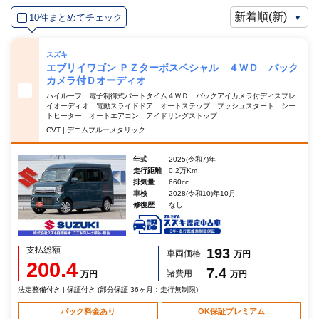
10件まとめてチェック
スズキ
エブリイワゴン ＰＺターボスペシャル ４ＷＤ バック
カメラ付Ｄオーディオ
ハイルーフ 電子制御式パートタイム４ＷＤ バックアイカメラ付ディスプレ
イオーディオ 電動スライドドア オートステップ プッシュスタート シー
トヒーター オートエアコン アイドリングストップ
CVT | デニムブルーメタリック
年式
2025(令和7)年
走行距離
0.2万Km
排気量
660cc
車検
2028(令和10)年10月
修復歴
なし
支払総額
193
車両価格
万円
200.4
7.4
諸費用
万円
万円
法定整備付き | 保証付き (部分保証 36ヶ月：走行無制限)
パック料金あり
OK保証プレミアム