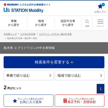
スズキ公式中古車検索サイト
0
お気に入り
車種
地域
認定中古車
から探す
から探す
から探す
検索
メニュー
中古車トップ
スズキの中古車
エブリイ＋（プラス）他の中古車
栃木県の中古車一覧(1件〜2件)
栃木県 エブリイワゴンの中古車情報
検索条件を変更する
車種で絞り込む
地域で絞り込む
2
件
がヒット
1
チェックした車をまとめて
チェックした車をまとめて
お気に入り追加
来店予約・見積依頼