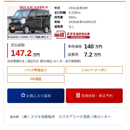
年式
2021(令和3)年
走行距離
5.2万Km
排気量
660cc
車検
2028(令和10)年02月
修復歴
なし
支払総額
140
車両価格
万円
147.2
7.2
諸費用
万円
万円
法定整備付き | 保証付き (部分保証 12ヶ月：走行無制限)
パック料金あり
シルバークーポン
OK保証
お気に入り追加
見積依頼・
来店予約
（株）スズキ自販栃木 スズキアリーナ茂原／南センター
栃木県