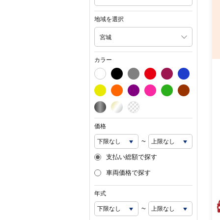
地域を選択
宮城
カラー
価格
~
支払い総額で探す
車両価格で探す
年式
~