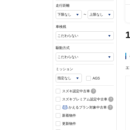
走行距離
~
車検残
駆動方式
エ
ミッション
AGS
スズキ認定中古車
?
スズキプレミアム認定中古車
?
かえるプラン対象中古車
?
新着物件
更新物件