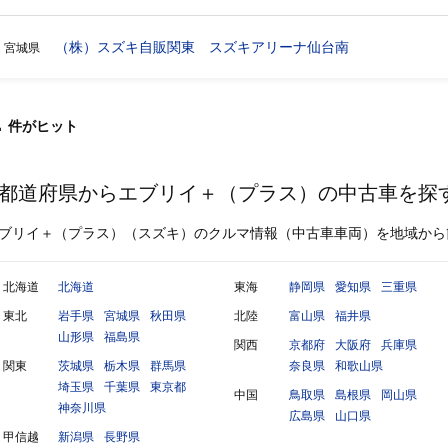
（株）スズキ自販関東 スズキアリーナ仙台南
宮城県
1
件
がヒット
都道府県からエブリイ＋（プラス）の中古車を探
ブリイ＋（プラス）（スズキ）のクルマ情報（中古車車両）を地域から
北海道
北海道
東海
静岡県
愛知県
三重県
東北
岩手県
宮城県
秋田県
北陸
富山県
福井県
山形県
福島県
関西
京都府
大阪府
兵庫県
関東
茨城県
栃木県
群馬県
奈良県
和歌山県
埼玉県
千葉県
東京都
中国
鳥取県
島根県
岡山県
神奈川県
広島県
山口県
甲信越
新潟県
長野県