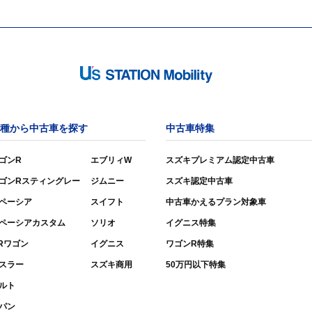
種から中古車を探す
中古車特集
ゴンR
エブリィW
スズキプレミアム認定中古車
ゴンRスティングレー
ジムニー
スズキ認定中古車
ペーシア
スイフト
中古車かえるプラン対象車
ペーシアカスタム
ソリオ
イグニス特集
Rワゴン
イグニス
ワゴンR特集
スラー
スズキ商用
50万円以下特集
ルト
パン