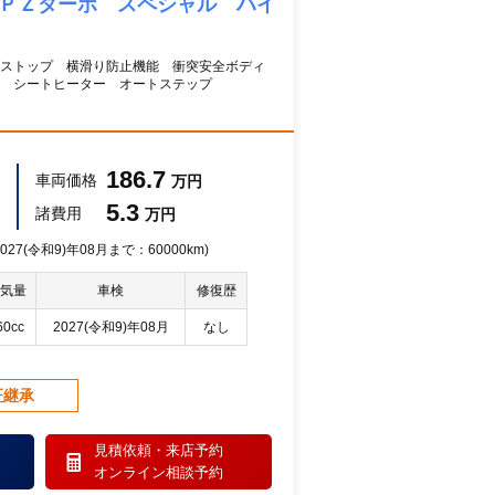
 ＰＺターボ スペシャル ハイ
グストップ 横滑り防止機能 衝突安全ボディ
ト シートヒーター オートステップ
186.7
車両価格
万円
5.3
諸費用
万円
27(令和9)年08月まで：60000km)
気量
車検
修復歴
60cc
2027(令和9)年08月
なし
証継承
見積依頼・
来店予約
オンライン相談予約