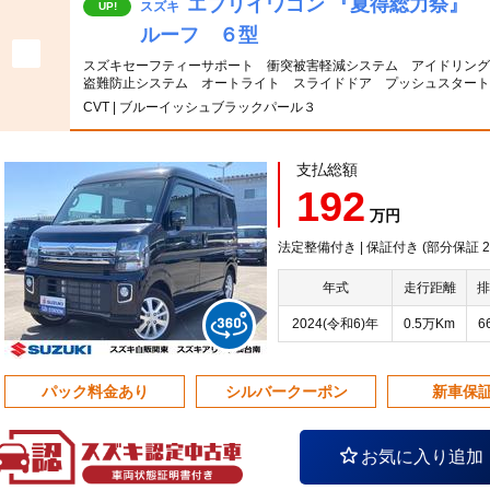
エブリイワゴン 『夏得総力祭』
スズキ
UP!
ルーフ ６型
スズキセーフティーサポート 衝突被害軽減システム アイドリン
盗難防止システム オートライト スライドドア プッシュスター
CVT | ブルーイッシュブラックパール３
支払総額
192
万円
法定整備付き | 保証付き (部分保証 20
年式
走行距離
排
2024(令和6)年
0.5万Km
6
パック料金あり
シルバークーポン
新車保
お気に入り追加