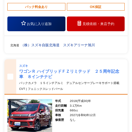
パック料金あり
OK保証
お気に入り追加
見積依頼・
来店予約
（株）スズキ自販北海道 スズキアリーナ旭川
北海道
スズキ
ワゴンＲ ハイブリッドＦＺリミテッド ２５周年記念
車 ８インチナビ
バックカメラ １５インチアルミ デュアルセンサーブレーキサポート搭載
CVT | フェニックスレッドパール
年式
2018(平成30)年
走行距離
3.1万Km
排気量
660cc
車検
2027(令和9)年12月
修復歴
なし