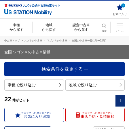
スズキ公式中古車検索サイト
0
お気に入り
車種
地域
認定中古車
から探す
から探す
から探す
検索
メニュー
中古車トップ
スズキの中古車
ワゴンＲの中古車
全国の中古車一覧(1件〜22件)
全国 ワゴンＲの中古車情報
検索条件を変更する
車種で絞り込む
地域で絞り込む
22
件
がヒット
1
チェックした車をまとめて
チェックした車をまとめて
お気に入り追加
来店予約・見積依頼