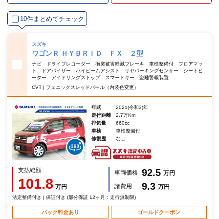
10件まとめてチェック
スズキ
ワゴンＲ ＨＹＢＲＩＤ ＦＸ ２型
ナビ ドライブレコーダー 衝突被害軽減ブレーキ 車検整備付 フロアマッ
ト ドアバイザー ハイビームアシスト リヤパーキングセンサー シートヒ
ーター アイドリングストップ スマートキー 盗難警報装置
CVT | フェニックスレッドパール（内装色変更）
年式
2021(令和3)年
走行距離
2.7万Km
排気量
660cc
車検
車検整備付
修復歴
なし
支払総額
92.5
車両価格
万円
101.8
9.3
諸費用
万円
万円
法定整備付き | 保証付き (部分保証 12ヶ月：走行無制限)
パック料金あり
ゴールドクーポン