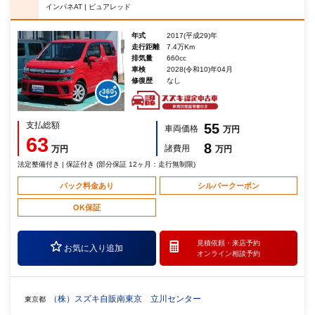
インパネAT | ピュアレッド
年式
2017(平成29)年
走行距離
7.4万Km
排気量
660cc
車検
2028(令和10)年04月
修復歴
なし
支払総額
55
車両価格
万円
63
8
諸費用
万円
万円
法定整備付き | 保証付き (部分保証 12ヶ月：走行無制限)
パック料金あり
シルバークーポン
OK保証
見積依頼・
来店予約
お気に入り追加
オンライン相談予約
（株）スズキ自販南東京 立川センター
東京都