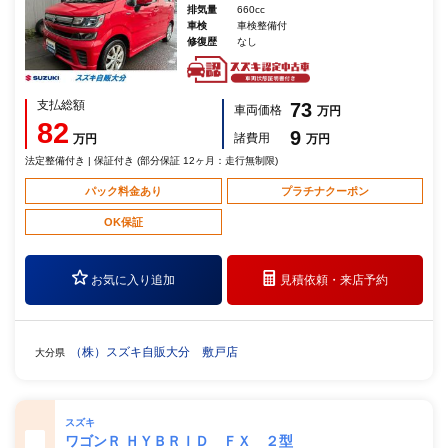
排気量
660cc
車検
車検整備付
修復歴
なし
支払総額
73
車両価格
万円
82
9
諸費用
万円
万円
法定整備付き | 保証付き (部分保証 12ヶ月：走行無制限)
パック料金あり
プラチナクーポン
OK保証
お気に入り追加
見積依頼・
来店予約
（株）スズキ自販大分 敷戸店
大分県
スズキ
ワゴンＲ ＨＹＢＲＩＤ ＦＸ ２型