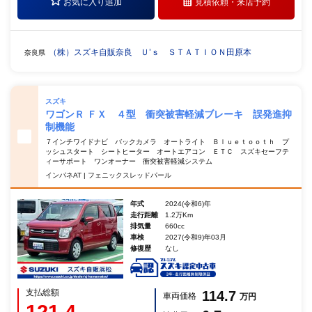
お気に入り追加
見積依頼・
来店予約
（株）スズキ自販奈良 Ｕ’ｓ ＳＴＡＴＩＯＮ田原本
奈良県
スズキ
ワゴンＲ ＦＸ ４型 衝突被害軽減ブレーキ 誤発進抑
制機能
７インチワイドナビ バックカメラ オートライト Ｂｌｕｅｔｏｏｔｈ プ
ッシュスタート シートヒーター オートエアコン ＥＴＣ スズキセーフテ
ィーサポート ワンオーナー 衝突被害軽減システム
インパネAT | フェニックスレッドパール
年式
2024(令和6)年
走行距離
1.2万Km
排気量
660cc
車検
2027(令和9)年03月
修復歴
なし
支払総額
114.7
車両価格
万円