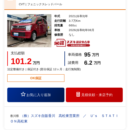
CVT | フェニックスレッドパール
年式
2021(令和3)年
走行距離
3.7万Km
排気量
660cc
車検
2026(令和8)年08月
修復歴
なし
支払総額
95
車両価格
万円
101.2
6.2
諸費用
万円
万円
法定整備付き | 保証付き (部分保証 12ヶ月：走行無制限)
OK保証
お気に入り追加
見積依頼・
来店予約
（株）スズキ自販香川 高松東営業所 ／ Ｕ’ｓ ＳＴＡＴＩ
香川県
ＯＮ高松東