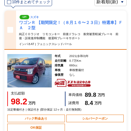
10件まとめてチェック
スズキ
UP!
ワゴンＲ 【期間限定！（８月１６〜２３日）特選車】Ｆ
Ａ ２型
純正ＣＤラジオ リモコンキー 前後ドラレコ 衝突被害軽減ブレーキ 前
後・誤発進抑制機能 後退時ブレーキサポート
インパネAT | フェニックスレッドパール
年式
2021(令和3)年
走行距離
0.7万Km
排気量
660cc
車検
車検整備付
修復歴
なし
支払総額
89.8
車両価格
万円
98.2
8.4
諸費用
万円
万円
法定整備付き | 保証付き (部分保証 12ヶ月：走行無制限)
パック料金あり
シルバークーポン
OK保証