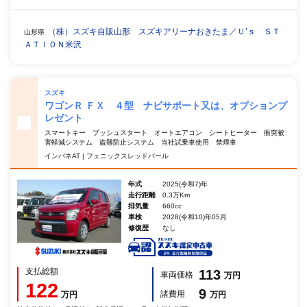
（株）スズキ自販山形 スズキアリーナおきたま／Ｕ’ｓ ＳＴ
山形県
ＡＴＩＯＮ米沢
スズキ
ワゴンＲ ＦＸ ４型 ナビサポート又は、オプションプ
レゼント
スマートキー プッシュスタート オートエアコン シートヒーター 衝突被
害軽減システム 盗難防止システム 当社試乗車使用 禁煙車
インパネAT | フェニックスレッドパール
年式
2025(令和7)年
走行距離
0.3万Km
排気量
660cc
車検
2028(令和10)年05月
修復歴
なし
支払総額
113
車両価格
万円
122
9
諸費用
万円
万円