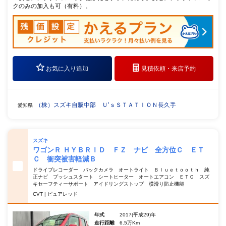
クのみの加入も可（有料）。
お気に入り追加
見積依頼・
来店予約
（株）スズキ自販中部 Ｕ’ｓＳＴＡＴＩＯＮ長久手
愛知県
スズキ
ワゴンＲ ＨＹＢＲＩＤ ＦＺ ナビ 全方位Ｃ ＥＴ
Ｃ 衝突被害軽減Ｂ
ドライブレコーダー バックカメラ オートライト Ｂｌｕｅｔｏｏｔｈ 純
正ナビ プッシュスタート シートヒーター オートエアコン ＥＴＣ スズ
キセーフティーサポート アイドリングストップ 横滑り防止機能
CVT | ピュアレッド
年式
2017(平成29)年
走行距離
6.5万Km