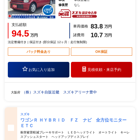
修復歴
なし
支払総額
83.8
車両価格
万円
94.5
10.7
諸費用
万円
万円
法定整備付き | 保証付き (部分保証 12ヶ月：走行無制限)
パック料金あり
OK保証
お気に入り追加
見積依頼・
来店予約
（株）スズキ自販近畿 スズキアリーナ豊中
大阪府
スズキ
ワゴンＲ ＨＹＢＲＩＤ ＦＺ ナビ 全方位モニター
ＥＴＣ
衝突被害軽減ブレーキサポート ＬＥＤヘッドライト オートライト キーレ
スプッシュスタート ヘッドアップディスプレイ