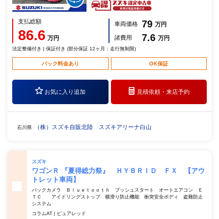
支払総額
79
車両価格
万円
86.6
7.6
諸費用
万円
万円
法定整備付き | 保証付き (部分保証 12ヶ月：走行無制限)
パック料金あり
OK保証
お気に入り追加
見積依頼・
来店予約
（株）スズキ自販北陸 スズキアリーナ白山
石川県
スズキ
ワゴンＲ 『夏得総力祭』 ＨＹＢＲＩＤ ＦＸ 【アウ
トレット車両】
バックカメラ Ｂｌｕｅｔｏｏｔｈ プッシュスタート オートエアコン Ｅ
ＴＣ アイドリングストップ 横滑り防止機能 衝突安全ボディ 盗難防止
システム
コラムAT | ピュアレッド