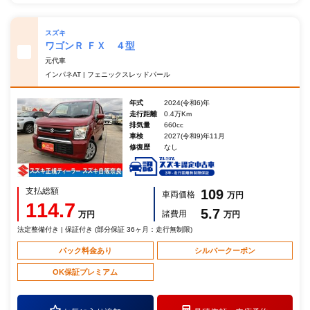
スズキ
ワゴンＲ ＦＸ ４型
元代車
インパネAT | フェニックスレッドパール
年式
2024(令和6)年
走行距離
0.4万Km
排気量
660cc
車検
2027(令和9)年11月
修復歴
なし
支払総額
109
車両価格
万円
114.7
5.7
諸費用
万円
万円
法定整備付き | 保証付き (部分保証 36ヶ月：走行無制限)
パック料金あり
シルバークーポン
OK保証プレミアム