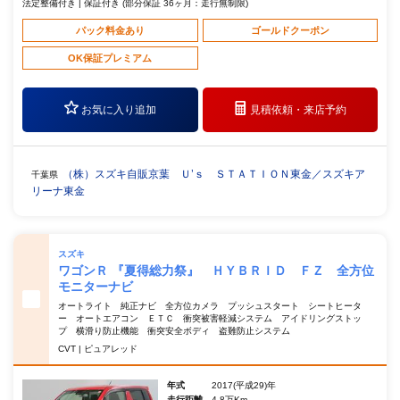
法定整備付き | 保証付き (部分保証 36ヶ月：走行無制限)
パック料金あり
ゴールドクーポン
OK保証プレミアム
お気に入り追加
見積依頼・
来店予約
（株）スズキ自販京葉 Ｕ’ｓ ＳＴＡＴＩＯＮ東金／スズキア
千葉県
リーナ東金
スズキ
ワゴンＲ 『夏得総力祭』 ＨＹＢＲＩＤ ＦＺ 全方位
モニターナビ
オートライト 純正ナビ 全方位カメラ プッシュスタート シートヒータ
ー オートエアコン ＥＴＣ 衝突被害軽減システム アイドリングストッ
プ 横滑り防止機能 衝突安全ボディ 盗難防止システム
CVT | ピュアレッド
年式
2017(平成29)年
走行距離
4.8万Km