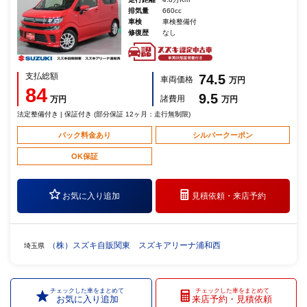
排気量
660cc
車検
車検整備付
修復歴
なし
支払総額
74.5
車両価格
万円
84
9.5
諸費用
万円
万円
法定整備付き | 保証付き (部分保証 12ヶ月：走行無制限)
パック料金あり
シルバークーポン
OK保証
お気に入り追加
見積依頼・
来店予約
（株）スズキ自販関東 スズキアリーナ浦和西
埼玉県
チェックした車をまとめて
チェックした車をまとめて
お気に入り追加
来店予約・見積依頼