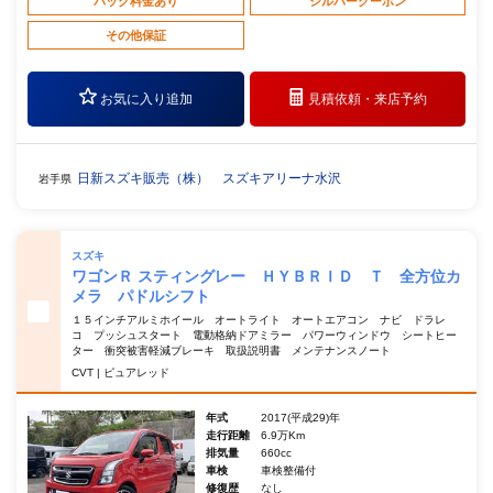
パック料金あり
シルバークーポン
その他保証
お気に入り追加
見積依頼・
来店予約
日新スズキ販売（株） スズキアリーナ水沢
岩手県
スズキ
ワゴンＲ スティングレー ＨＹＢＲＩＤ Ｔ 全方位カ
メラ パドルシフト
１５インチアルミホイール オートライト オートエアコン ナビ ドラレ
コ プッシュスタート 電動格納ドアミラー パワーウィンドウ シートヒー
ター 衝突被害軽減ブレーキ 取扱説明書 メンテナンスノート
CVT | ピュアレッド
年式
2017(平成29)年
走行距離
6.9万Km
排気量
660cc
車検
車検整備付
修復歴
なし