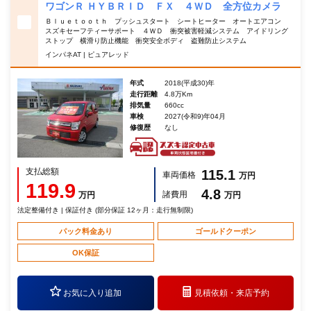
ワゴンＲ ＨＹＢＲＩＤ ＦＸ ４ＷＤ 全方位カメラ
Ｂｌｕｅｔｏｏｔｈ プッシュスタート シートヒーター オートエアコン
スズキセーフティーサポート ４ＷＤ 衝突被害軽減システム アイドリング
ストップ 横滑り防止機能 衝突安全ボディ 盗難防止システム
インパネAT | ピュアレッド
年式
2018(平成30)年
走行距離
4.8万Km
排気量
660cc
車検
2027(令和9)年04月
修復歴
なし
支払総額
115.1
車両価格
万円
119.9
4.8
諸費用
万円
万円
法定整備付き | 保証付き (部分保証 12ヶ月：走行無制限)
パック料金あり
ゴールドクーポン
OK保証
お気に入り追加
見積依頼・
来店予約