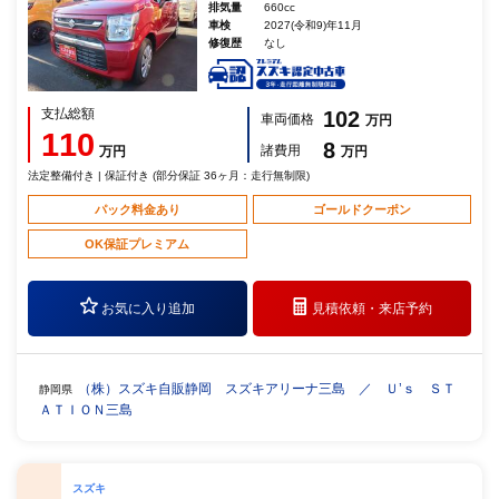
排気量
660cc
車検
2027(令和9)年11月
修復歴
なし
支払総額
102
車両価格
万円
110
8
諸費用
万円
万円
法定整備付き | 保証付き (部分保証 36ヶ月：走行無制限)
パック料金あり
ゴールドクーポン
OK保証プレミアム
お気に入り追加
見積依頼・
来店予約
（株）スズキ自販静岡 スズキアリーナ三島 ／ Ｕ’ｓ ＳＴ
静岡県
ＡＴＩＯＮ三島
スズキ