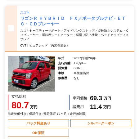
スズキ
ワゴンＲ ＨＹＢＲＩＤ ＦＸ／ポータブルナビ・ＥＴ
Ｃ・ＣＤプレーヤー
スズキセーフティーサポート・アイドリングストップ・盗難防止システム・Ｃ
Ｄプレーヤー・運転席シートヒーター・横滑り防止機能・ヘッドアップディス
プレイ
CVT | ピュアレッド（内装色変更）
年式
2017(平成29)年
走行距離
1.6万Km
排気量
660cc
車検
車検整備付
修復歴
なし
支払総額
69.3
車両価格
万円
80.7
11.4
諸費用
万円
万円
法定整備付き | 保証付き (部分保証 12ヶ月：走行無制限)
パック料金あり
シルバークーポン
OK保証