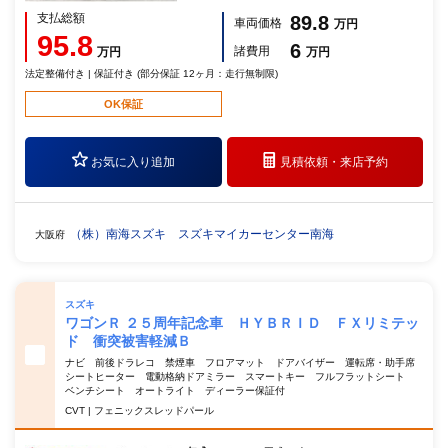
支払総額
89.8
車両価格
万円
95.8
6
諸費用
万円
万円
法定整備付き | 保証付き (部分保証 12ヶ月：走行無制限)
OK保証
お気に入り追加
見積依頼・
来店予約
（株）南海スズキ スズキマイカーセンター南海
大阪府
スズキ
ワゴンＲ ２５周年記念車 ＨＹＢＲＩＤ ＦＸリミテッ
ド 衝突被害軽減Ｂ
ナビ 前後ドラレコ 禁煙車 フロアマット ドアバイザー 運転席・助手席
シートヒーター 電動格納ドアミラー スマートキー フルフラットシート
ベンチシート オートライト ディーラー保証付
CVT | フェニックスレッドパール