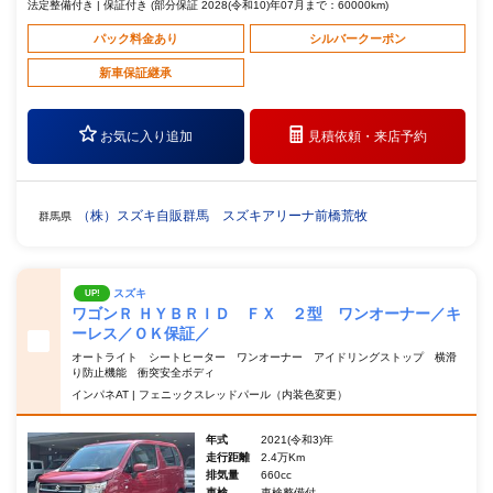
法定整備付き | 保証付き (部分保証 2028(令和10)年07月まで：60000km)
パック料金あり
シルバークーポン
新車保証継承
お気に入り追加
見積依頼・
来店予約
（株）スズキ自販群馬 スズキアリーナ前橋荒牧
群馬県
スズキ
UP!
ワゴンＲ ＨＹＢＲＩＤ ＦＸ ２型 ワンオーナー／キ
ーレス／ＯＫ保証／
オートライト シートヒーター ワンオーナー アイドリングストップ 横滑
り防止機能 衝突安全ボディ
インパネAT | フェニックスレッドパール（内装色変更）
年式
2021(令和3)年
走行距離
2.4万Km
排気量
660cc
車検
車検整備付