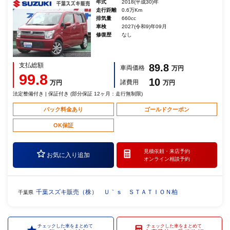
年式
2018(平成30)年
走行距離
0.6万Km
排気量
660cc
車検
2027(令和9)年09月
修復歴
なし
支払総額
89.8
車両価格
万円
99.8
10
諸費用
万円
万円
法定整備付き | 保証付き (部分保証 12ヶ月：走行無制限)
パック料金あり
ゴールドクーポン
OK保証
見積依頼・
来店予約
お気に入り追加
オンライン相談予約
千葉スズキ販売（株） Ｕ｀ｓ ＳＴＡＴＩＯＮ柏
千葉県
チェックした車をまとめて
チェックした車をまとめて