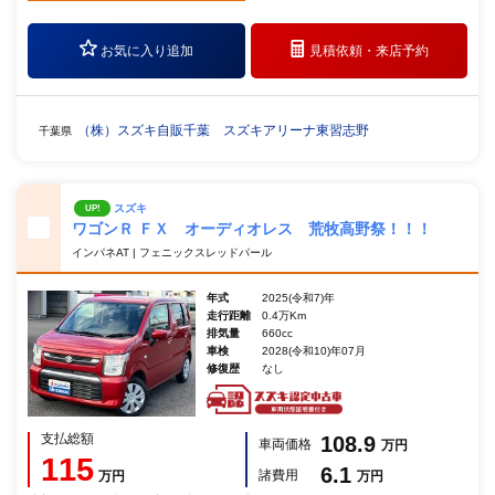
お気に入り追加
見積依頼・
来店予約
（株）スズキ自販千葉 スズキアリーナ東習志野
千葉県
スズキ
UP!
ワゴンＲ ＦＸ オーディオレス 荒牧高野祭！！！
インパネAT | フェニックスレッドパール
年式
2025(令和7)年
走行距離
0.4万Km
排気量
660cc
車検
2028(令和10)年07月
修復歴
なし
支払総額
108.9
車両価格
万円
115
6.1
諸費用
万円
万円