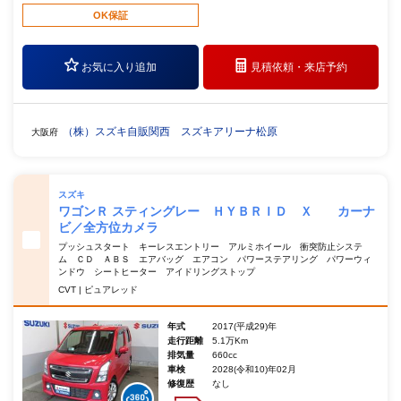
OK保証
お気に入り追加
見積依頼・
来店予約
（株）スズキ自販関西 スズキアリーナ松原
大阪府
スズキ
ワゴンＲ スティングレー ＨＹＢＲＩＤ Ｘ カーナ
ビ／全方位カメラ
プッシュスタート キーレスエントリー アルミホイール 衝突防止システ
ム ＣＤ ＡＢＳ エアバッグ エアコン パワーステアリング パワーウィ
ンドウ シートヒーター アイドリングストップ
CVT | ピュアレッド
年式
2017(平成29)年
走行距離
5.1万Km
排気量
660cc
車検
2028(令和10)年02月
修復歴
なし