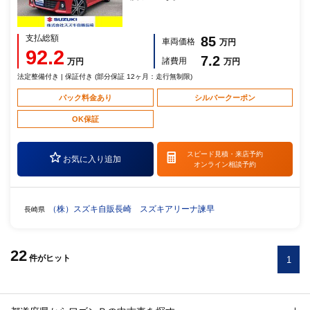
支払総額
85
車両価格
万円
92.2
7.2
諸費用
万円
万円
法定整備付き | 保証付き (部分保証 12ヶ月：走行無制限)
パック料金あり
シルバークーポン
OK保証
スピード見積・
来店予約
お気に入り追加
オンライン相談予約
（株）スズキ自販長崎 スズキアリーナ諫早
長崎県
22
件
がヒット
1