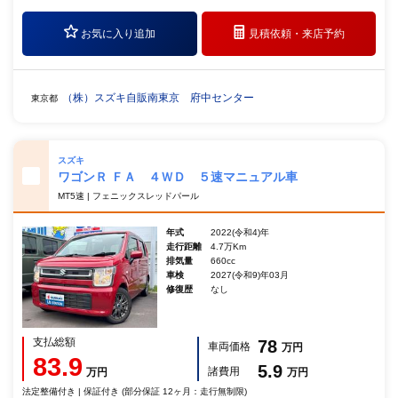
お気に入り追加
見積依頼・
来店予約
（株）スズキ自販南東京 府中センター
東京都
スズキ
ワゴンＲ ＦＡ ４ＷＤ ５速マニュアル車
MT5速 | フェニックスレッドパール
年式
2022(令和4)年
走行距離
4.7万Km
排気量
660cc
車検
2027(令和9)年03月
修復歴
なし
支払総額
78
車両価格
万円
83.9
5.9
諸費用
万円
万円
法定整備付き | 保証付き (部分保証 12ヶ月：走行無制限)