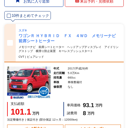
お気に入り追加
来店予約・見積依頼
10件まとめてチェック
スズキ
ワゴンＲ ＨＹＢＲＩＤ ＦＸ ４ＷＤ メモリーナビ
前席シートヒーター
メモリーナビ 前席シートヒーター ヘッドアップディスプレイ アイドリン
グストップ 横滑り防止装置 キーレスプッシュスタート
CVT | ピュアレッド
年式
2017(平成29)年
走行距離
5.0万Km
排気量
660cc
車検
車検整備付
修復歴
なし
支払総額
93.1
車両価格
万円
101.1
8
諸費用
万円
万円
法定整備付き | 保証付き (部分保証 12ヶ月：12000km)