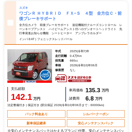
スズキ
ワゴンＲ ＨＹＢＲＩＤ ＦＸ−Ｓ ４型 全方位Ｃ・前
後ブレーキサポート
全方位カメラ 前後ブレーキサポート 追従機能付クルーズコントロール レ
ーンキープアシスト ハイビームアシスト付ハロゲンオートヘッドライト 先
行車発進お知らせ機能 シートヒーター アンブレラホルダー
インパネAT | フェニックスレッドパール
年式
2025(令和7)年
走行距離
0.4万Km
排気量
660cc
車検
2028(令和10)年06月
修復歴
なし
支払総額
135.3
車両価格
万円
142.1
6.8
諸費用
万円
万円
法定整備付き | 保証付き (部分保証 2028(令和10)年06月まで：60000km)
パック料金あり
シルバークーポン
新車保証継承
安心メンテナンスパック
※安心メンテナンスパックはかえるプランに付帯。安心メンテナンスパッ