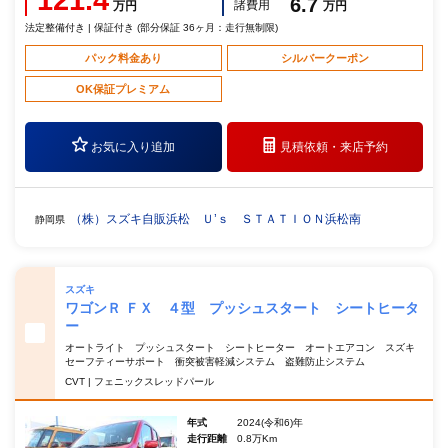
121.4
6.7
諸費用
万円
万円
法定整備付き | 保証付き (部分保証 36ヶ月：走行無制限)
パック料金あり
シルバークーポン
OK保証プレミアム
お気に入り追加
見積依頼・
来店予約
（株）スズキ自販浜松 Ｕ’ｓ ＳＴＡＴＩＯＮ浜松南
静岡県
スズキ
ワゴンＲ ＦＸ ４型 プッシュスタート シートヒータ
ー
オートライト プッシュスタート シートヒーター オートエアコン スズキ
セーフティーサポート 衝突被害軽減システム 盗難防止システム
CVT | フェニックスレッドパール
年式
2024(令和6)年
走行距離
0.8万Km