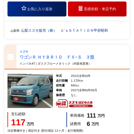
お気に入り追加
見積依頼・
来店予約
山梨スズキ販売（株） Ｕ’ｓＳＴＡＴＩＯＮ甲府昭和
山梨県
スズキ
ワゴンＲ ＨＹＢＲＩＤ ＦＸ−Ｓ ３型
インパネAT | ダスクブルーメタリック（内装色変更）
年式
2022(令和4)年
走行距離
1.1万Km
排気量
660cc
車検
2027(令和9)年08月
修復歴
なし
支払総額
111
車両価格
万円
117
6
諸費用
万円
万円
法定整備付き | 保証付き (部分保証 12ヶ月：走行無制限)