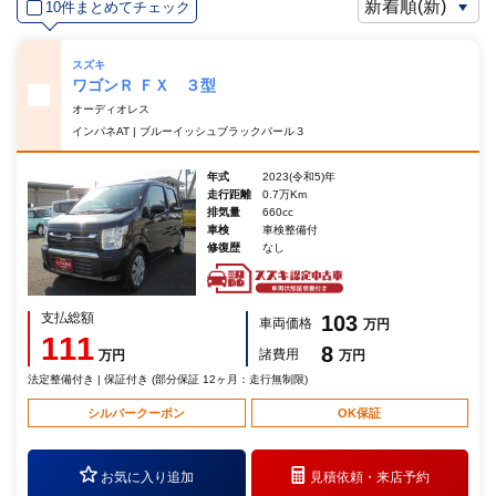
10件まとめてチェック
スズキ
ワゴンＲ ＦＸ ３型
オーディオレス
インパネAT | ブルーイッシュブラックパール３
年式
2023(令和5)年
走行距離
0.7万Km
排気量
660cc
車検
車検整備付
修復歴
なし
支払総額
103
車両価格
万円
111
8
諸費用
万円
万円
法定整備付き | 保証付き (部分保証 12ヶ月：走行無制限)
シルバークーポン
OK保証
お気に入り追加
見積依頼・
来店予約