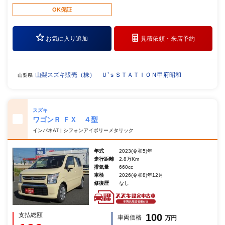
OK保証
お気に入り追加
見積依頼・
来店予約
山梨スズキ販売（株） Ｕ’ｓＳＴＡＴＩＯＮ甲府昭和
山梨県
スズキ
ワゴンＲ ＦＸ ４型
インパネAT | シフォンアイボリーメタリック
年式
2023(令和5)年
走行距離
2.8万Km
排気量
660cc
車検
2026(令和8)年12月
修復歴
なし
支払総額
100
車両価格
万円