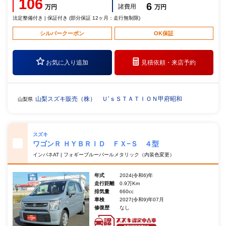
106
6
諸費用
万円
万円
法定整備付き | 保証付き (部分保証 12ヶ月：走行無制限)
シルバークーポン
OK保証
お気に入り追加
見積依頼・
来店予約
山梨スズキ販売（株） Ｕ’ｓＳＴＡＴＩＯＮ甲府昭和
山梨県
スズキ
ワゴンＲ ＨＹＢＲＩＤ ＦＸ−Ｓ ４型
インパネAT | フォギーブルーパールメタリック（内装色変更）
年式
2024(令和6)年
走行距離
0.9万Km
排気量
660cc
車検
2027(令和9)年07月
修復歴
なし