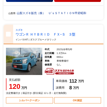
山梨スズキ販売（株） Ｕ’ｓＳＴＡＴＩＯＮ甲府昭和
山梨県
スズキ
ワゴンＲ ＨＹＢＲＩＤ ＦＸ−Ｓ ３型
インパネAT | ダスクブルーメタリック
年式
2023(令和5)年
走行距離
1.3万Km
排気量
660cc
車検
車検整備付
修復歴
なし
支払総額
112
車両価格
万円
120
8
諸費用
万円
万円
法定整備付き | 保証付き (部分保証 12ヶ月：走行無制限)
シルバークーポン
OK保証