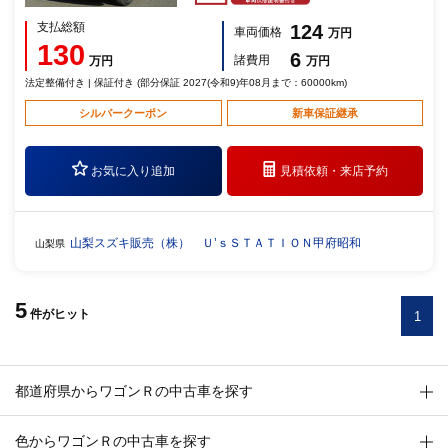
支払総額
124
車両価格
万円
130
6
諸費用
万円
万円
法定整備付き | 保証付き (部分保証 2027(令和9)年08月まで：60000km)
シルバークーポン
新車保証継承
お気に入り追加
見積依頼・
来店予約
山梨スズキ販売（株） Ｕ’ｓＳＴＡＴＩＯＮ甲府昭和
山梨県
5
件
がヒット
1
都道府県からワゴンＲの中古車を探す
色からワゴンＲの中古車を探す