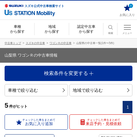
スズキ公式中古車検索サイト
0
お気に入り
車種
地域
認定中古車
から探す
から探す
から探す
検索
メニュー
中古車トップ
スズキの中古車
ワゴンＲの中古車
山梨県の中古車一覧(1件〜5件)
山梨県 ワゴンＲの中古車情報
検索条件を変更する
車種で絞り込む
地域で絞り込む
5
件
がヒット
1
チェックした車をまとめて
チェックした車をまとめて
お気に入り追加
来店予約・見積依頼