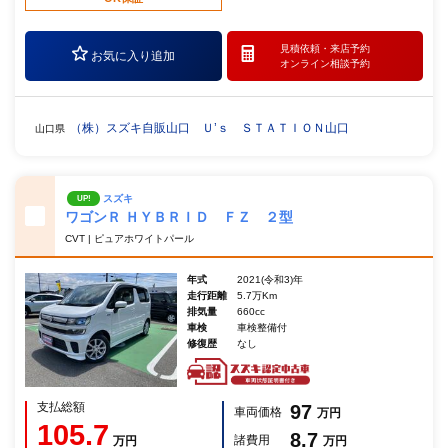
見積依頼・
来店予約
お気に入り追加
オンライン相談予約
（株）スズキ自販山口 Ｕ’ｓ ＳＴＡＴＩＯＮ山口
山口県
スズキ
UP!
ワゴンＲ ＨＹＢＲＩＤ ＦＺ ２型
CVT | ピュアホワイトパール
年式
2021(令和3)年
走行距離
5.7万Km
排気量
660cc
車検
車検整備付
修復歴
なし
支払総額
97
車両価格
万円
105.7
8.7
諸費用
万円
万円