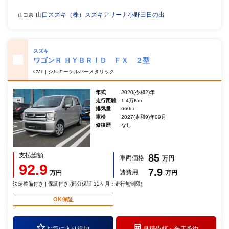
山口スズキ（株）スズキアリーナ小野田日の出
山口県
スズキ
ワゴンＲ ＨＹＢＲＩＤ ＦＸ ２型
CVT | シルキーシルバーメタリック
年式
2020(令和2)年
走行距離
1.4万Km
排気量
660cc
車検
2027(令和9)年09月
修復歴
なし
支払総額
85
車両価格
万円
92.9
7.9
諸費用
万円
万円
法定整備付き | 保証付き (部分保証 12ヶ月：走行無制限)
OK保証