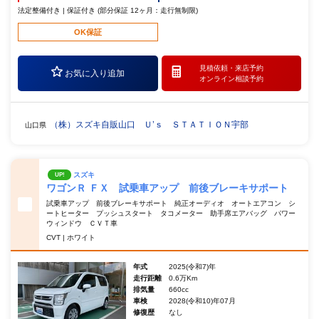
法定整備付き | 保証付き (部分保証 12ヶ月：走行無制限)
OK保証
見積依頼・
来店予約
お気に入り追加
オンライン相談予約
（株）スズキ自販山口 Ｕ’ｓ ＳＴＡＴＩＯＮ宇部
山口県
スズキ
UP!
ワゴンＲ ＦＸ 試乗車アップ 前後ブレーキサポート
試乗車アップ 前後ブレーキサポート 純正オーディオ オートエアコン シ
ートヒーター プッシュスタート タコメーター 助手席エアバッグ パワー
ウィンドウ ＣＶＴ車
CVT | ホワイト
年式
2025(令和7)年
走行距離
0.6万Km
排気量
660cc
車検
2028(令和10)年07月
修復歴
なし