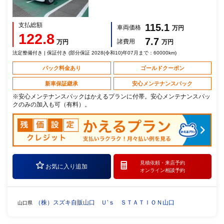
支払総額
115.1
車両価格
万円
122.8
7.7
諸費用
万円
万円
法定整備付き | 保証付き (部分保証 2028(令和10)年07月まで：60000km)
パック料金あり
ゴールドクーポン
新車保証継承
安心メンテナンスパック
※安心メンテナンスパックはかえるプランに付帯。安心メンテナンスパッ
クのみの加入も可（有料）。
見積依頼・
来店予約
お気に入り追加
オンライン相談予約
（株）スズキ自販山口 Ｕ’ｓ ＳＴＡＴＩＯＮ山口
山口県