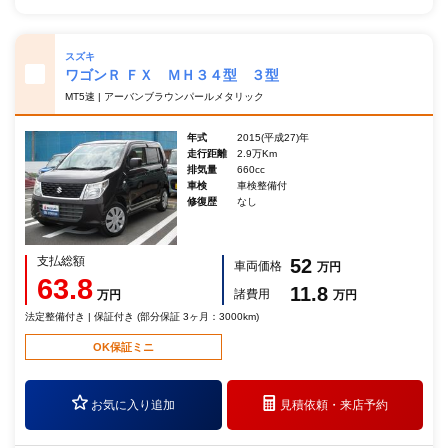
スズキ
ワゴンＲ ＦＸ ＭＨ３４型 ３型
MT5速 | アーバンブラウンパールメタリック
年式
2015(平成27)年
走行距離
2.9万Km
排気量
660cc
車検
車検整備付
修復歴
なし
支払総額
52
車両価格
万円
63.8
11.8
諸費用
万円
万円
法定整備付き | 保証付き (部分保証 3ヶ月：3000km)
OK保証ミニ
お気に入り追加
見積依頼・
来店予約