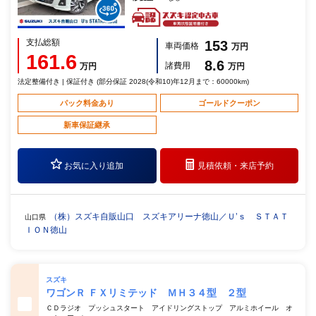
支払総額
153
車両価格
万円
161.6
8.6
諸費用
万円
万円
法定整備付き | 保証付き (部分保証 2028(令和10)年12月まで：60000km)
パック料金あり
ゴールドクーポン
新車保証継承
お気に入り追加
見積依頼・
来店予約
（株）スズキ自販山口 スズキアリーナ徳山／Ｕ’ｓ ＳＴＡＴ
山口県
ＩＯＮ徳山
スズキ
ワゴンＲ ＦＸリミテッド ＭＨ３４型 ２型
ＣＤラジオ プッシュスタート アイドリングストップ アルミホイール オ