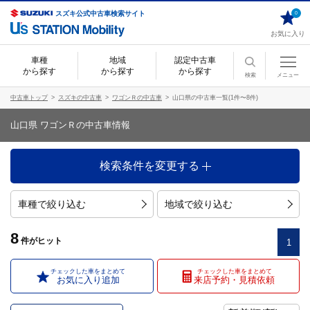
スズキ公式中古車検索サイト
0
お気に入り
車種
地域
認定中古車
から探す
から探す
から探す
検索
メニュー
中古車トップ
スズキの中古車
ワゴンＲの中古車
山口県の中古車一覧(1件〜8件)
山口県 ワゴンＲの中古車情報
検索条件を変更する
車種で絞り込む
地域で絞り込む
8
件
がヒット
1
チェックした車をまとめて
チェックした車をまとめて
お気に入り追加
来店予約・見積依頼