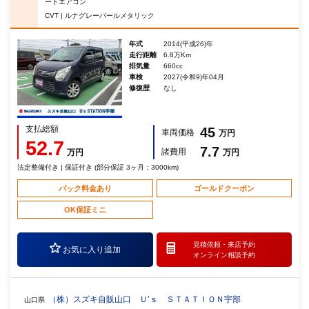
ートエアコン
CVT | ルナグレーパールメタリック
年式
2014(平成26)年
走行距離
6.8万Km
排気量
660cc
車検
2027(令和9)年04月
修復歴
なし
支払総額
45
車両価格
万円
52.7
7.7
諸費用
万円
万円
法定整備付き | 保証付き (部分保証 3ヶ月：3000km)
パック料金あり
ゴールドクーポン
OK保証ミニ
見積依頼・
来店予約
お気に入り追加
オンライン相談予約
（株）スズキ自販山口 Ｕ’ｓ ＳＴＡＴＩＯＮ宇部
山口県