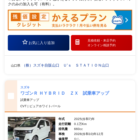
クのみの加入も可（有料）。
見積依頼・
来店予約
お気に入り追加
オンライン相談予約
（株）スズキ自販山口 Ｕ’ｓ ＳＴＡＴＩＯＮ山口
山口県
スズキ
ワゴンＲ ＨＹＢＲＩＤ ＺＸ 試乗車アップ
試乗車アップ
CVT | ピュアホワイトパール
年式
2025(令和7)年
走行距離
0.1万Km
排気量
660cc
車検
2028(令和10)年12月
修復歴
なし