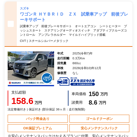
スズキ
ワゴンＲ ＨＹＢＲＩＤ ＺＸ 試乗車アップ 前後ブレ
ーキサポート
試乗車アップ 前後ブレーキサポート オートエアコン シートヒーター プ
ッシュスタート ステアリングオーディオスイッチ アダプティブクルーズコ
ントロール アンブレラホルダー マイルドハイブリッド搭載
CVT | スチールシルバーメタリック
年式
2025(令和7)年
走行距離
0.3万Km
排気量
660cc
車検
2028(令和10)年12月
修復歴
なし
支払総額
150
車両価格
万円
158.6
8.6
諸費用
万円
万円
法定整備付き | 保証付き (部分保証 36ヶ月：走行無制限)
パック料金あり
ゴールドクーポン
OK保証プレミアム
安心メンテナンスパック
※安心メンテナンスパックはかえるプランに付帯。安心メンテナンスパッ