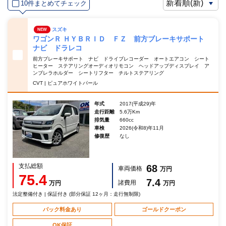
10件まとめてチェック
スズキ
NEW
ワゴンＲ ＨＹＢＲＩＤ ＦＺ 前方ブレーキサポート
ナビ ドラレコ
前方ブレーキサポート ナビ ドライブレコーダー オートエアコン シート
ヒーター ステアリングオーディオリモコン ヘッドアップディスプレイ ア
ンブレラホルダー シートリフター チルトステアリング
CVT | ピュアホワイトパール
年式
2017(平成29)年
走行距離
5.6万Km
排気量
660cc
車検
2026(令和8)年11月
修復歴
なし
支払総額
68
車両価格
万円
75.4
7.4
諸費用
万円
万円
法定整備付き | 保証付き (部分保証 12ヶ月：走行無制限)
パック料金あり
ゴールドクーポン
OK保証