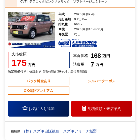
CVT | テラコッタピンクメタリック ソフトベージュ２トーン
年式
2025(令和7)年
走行距離
0.2万Km
排気量
660cc
車検
2028(令和10)年08月
修復歴
なし
支払総額
168
車両価格
万円
175
7
諸費用
万円
万円
法定整備付き | 保証付き (部分保証 36ヶ月：走行無制限)
パック料金あり
シルバークーポン
OK保証プレミアム
お気に入り追加
見積依頼・
来店予約
（株）スズキ自販徳島 スズキアリーナ板野
徳島県