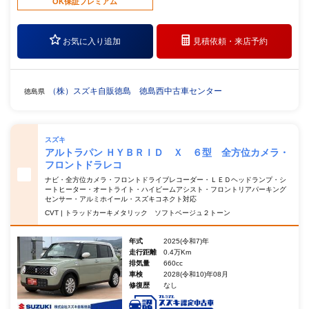
OK保証プレミアム
お気に入り追加
見積依頼・
来店予約
（株）スズキ自販徳島 徳島西中古車センター
徳島県
スズキ
アルトラパン ＨＹＢＲＩＤ Ｘ ６型 全方位カメラ・
フロントドラレコ
ナビ・全方位カメラ・フロントドライブレコーダー・ＬＥＤヘッドランプ・シ
ートヒーター・オートライト・ハイビームアシスト・フロントリアパーキング
センサー・アルミホイール・スズキコネクト対応
CVT | トラッドカーキメタリック ソフトベージュ２トーン
年式
2025(令和7)年
走行距離
0.4万Km
排気量
660cc
車検
2028(令和10)年08月
修復歴
なし