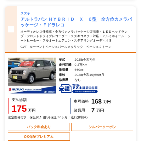
スズキ
アルトラパン ＨＹＢＲＩＤ Ｘ ６型 全方位カメラパ
ッケージ・Ｆドラレコ
オーディオレス仕様車・全方位カメラパッケージ装着車・ＬＥＤヘッドラン
プ・フロントドライブレコーダー・スズキコネクト対応・アルミホイール・シ
ートヒーター・フルオートエアコン・ステアリングオーディオＳ
CVT | ルーセントベージュパールメタリック ベージュ２トーン
年式
2025(令和7)年
走行距離
0.2万Km
排気量
660cc
車検
2028(令和10)年09月
修復歴
なし
支払総額
168
車両価格
万円
175
7
諸費用
万円
万円
法定整備付き | 保証付き (部分保証 36ヶ月：走行無制限)
パック料金あり
シルバークーポン
OK保証プレミアム