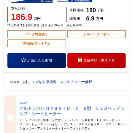
支払総額
180
車両価格
万円
186.9
6.9
諸費用
万円
万円
法定整備付き | 保証付き (部分保証 36ヶ月：走行無制限)
パック料金あり
シルバークーポン
OK保証プレミアム
お気に入り追加
見積依頼・
来店予約
（株）スズキ自販徳島 スズキアリーナ板野
徳島県
スズキ
アルトラパン ＨＹＢＲＩＤ Ｘ ６型 ＬＥＤヘッドラ
ンプ・シートヒーター
オーディオレス仕様車・全方位カメラパッケージ装着車・ＬＥＤヘッドラン
プ・シートヒーター・ハイビームアシスト・フロントセンサー・リアパーキン
グセンサー・アルミホイール・オートライトシステム