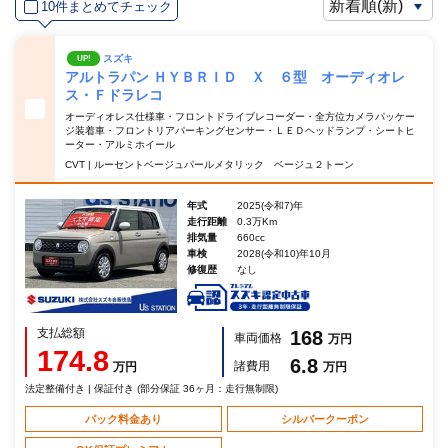
10件まとめてチェック
スズキ
UP!
アルトラパン ＨＹＢＲＩＤ Ｘ ６型 オーディオレ
ス・Ｆドラレコ
オーディオレス仕様車・フロントドライブレコーダー・全方位カメラパッケー
ジ装着車・フロントリアパーキングセンサー・ＬＥＤヘッドランプ・シートヒ
ーター・アルミホイール
CVT | ルーセントベージュパールメタリック ベージュ２トーン
年式
2025(令和7)年
走行距離
0.3万Km
排気量
660cc
車検
2028(令和10)年10月
修復歴
なし
支払総額
168
車両価格
万円
174.8
6.8
諸費用
万円
万円
法定整備付き | 保証付き (部分保証 36ヶ月：走行無制限)
パック料金あり
シルバークーポン