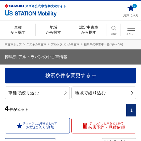
スズキ公式中古車検索サイト
0
お気に入り
車種
地域
認定中古車
から探す
から探す
から探す
検索
メニュー
中古車トップ
スズキの中古車
アルトラパンの中古車
徳島県の中古車一覧(1件〜4件)
徳島県 アルトラパンの中古車情報
検索条件を変更する
車種で絞り込む
地域で絞り込む
4
件
がヒット
1
チェックした車をまとめて
チェックした車をまとめて
お気に入り追加
来店予約・見積依頼