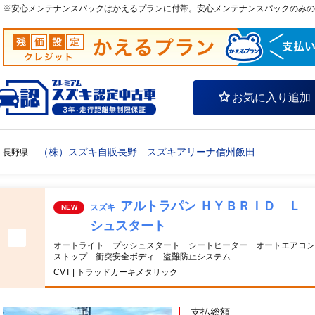
※安心メンテナンスパックはかえるプランに付帯。安心メンテナンスパックのみの
お気に入り追加
（株）スズキ自販長野 スズキアリーナ信州飯田
長野県
アルトラパン ＨＹＢＲＩＤ Ｌ
スズキ
NEW
シュスタート
オートライト プッシュスタート シートヒーター オートエアコン
ストップ 衝突安全ボディ 盗難防止システム
CVT | トラッドカーキメタリック
支払総額