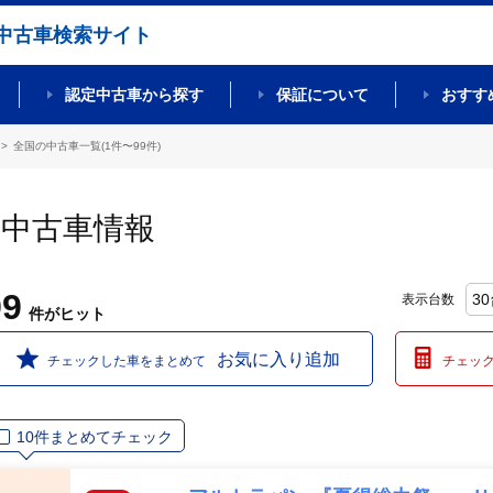
中古車検索サイト
認定中古車から探す
保証について
おすす
全国の中古車一覧(1件〜99件)
の中古車情報
99
表示台数
件
がヒット
お気に入り追加
チェックした車をまとめて
チェッ
10件まとめてチェック