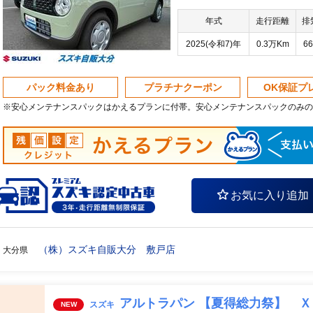
年式
走行距離
排
2025(令和7)年
0.3万Km
66
パック料金あり
プラチナクーポン
OK保証プ
※安心メンテナンスパックはかえるプランに付帯。安心メンテナンスパックのみの
お気に入り追加
（株）スズキ自販大分 敷戸店
大分県
アルトラパン 【夏得総力祭】 
スズキ
NEW