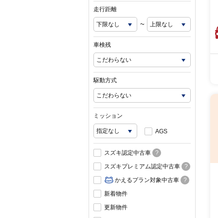
走行距離
~
車検残
駆動方式
ミッション
AGS
スズキ認定中古車
?
スズキプレミアム認定中古車
?
かえるプラン対象中古車
?
新着物件
更新物件