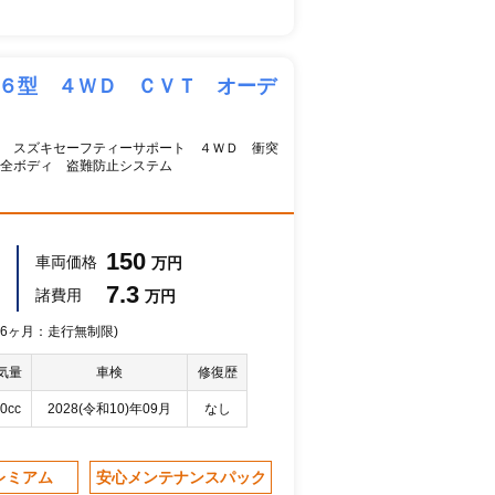
 ６型 ４ＷＤ ＣＶＴ オーデ
 スズキセーフティーサポート ４ＷＤ 衝突
全ボディ 盗難防止システム
150
車両価格
万円
7.3
諸費用
万円
 36ヶ月：走行無制限)
気量
車検
修復歴
0cc
2028(令和10)年09月
なし
レミアム
安心メンテナンスパック