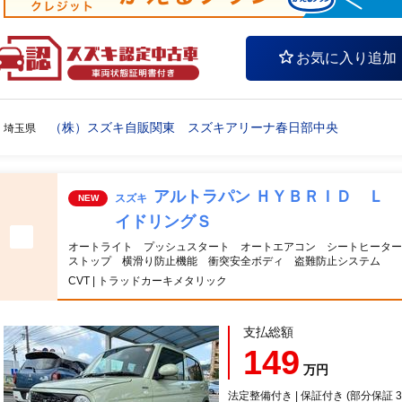
お気に入り追加
（株）スズキ自販関東 スズキアリーナ春日部中央
埼玉県
アルトラパン ＨＹＢＲＩＤ Ｌ
スズキ
NEW
イドリングＳ
オートライト プッシュスタート オートエアコン シートヒーター
ストップ 横滑り防止機能 衝突安全ボディ 盗難防止システム
CVT | トラッドカーキメタリック
支払総額
149
万円
法定整備付き | 保証付き (部分保証