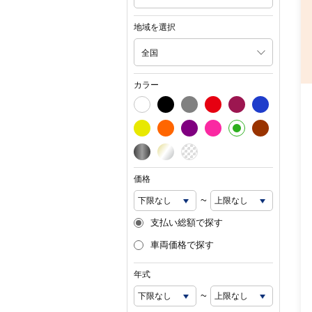
地域を選択
全国
カラー
価格
~
支払い総額で探す
車両価格で探す
年式
~