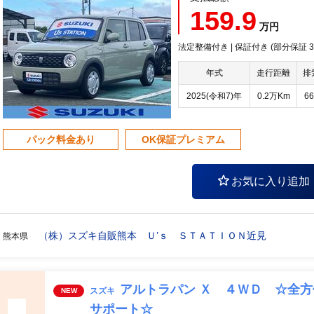
159.9
万円
法定整備付き | 保証付き (部分保証
年式
走行距離
排
2025(令和7)年
0.2万Km
66
パック料金あり
OK保証プレミアム
お気に入り追加
（株）スズキ自販熊本 Ｕ’ｓ ＳＴＡＴＩＯＮ近見
熊本県
アルトラパン Ｘ ４ＷＤ ☆全
スズキ
NEW
サポート☆