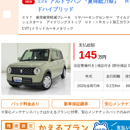
アルトラパン 『夏得総力祭』 
スズキ
NEW
ドハイブリッド
ＣＶＴ 衝突被害軽減ブレーキ リヤパーキングセンサー マイルド
シュスタート アイドリングストップ ＵＶ・ＩＲカット加工ガラ
CVT | トラッドカーキメタリック
支払総額
145
万円
法定整備付き | 保証付き (部分保証 20
年式
走行距離
排
2025(令和7)年
0.2万Km
66
パック料金あり
新車保証継承
安心メンテナ
※安心メンテナンスパックはかえるプランに付帯。安心メンテナンスパックのみの