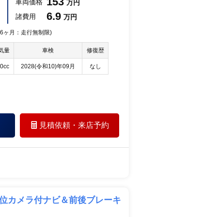
153
車両価格
万円
6.9
諸費用
万円
 36ヶ月：走行無制限)
気量
車検
修復歴
0cc
2028(令和10)年09月
なし
見積依頼・
来店予約
方位カメラ付ナビ＆前後ブレーキ