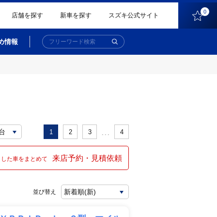
0
店舗を探す
新車を探す
スズキ公式サイト
め情報
...
1
2
3
4
来店予約・見積依頼
クした車をまとめて
並び替え