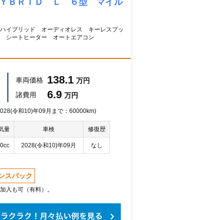
ＨＹＢＲＩＤ Ｌ ６型 マイル
ハイブリッド オーディオレス キーレスプッ
ス シートヒーター オートエアコン
138.1
車両価格
万円
6.9
諸費用
万円
28(令和10)年09月まで：60000km)
気量
車検
修復歴
0cc
2028(令和10)年09月
なし
ンスパック
加入も可（有料）。