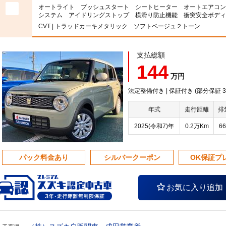
オートライト プッシュスタート シートヒーター オートエアコン
システム アイドリングストップ 横滑り防止機能 衝突安全ボディ
CVT | トラッドカーキメタリック ソフトベージュ２トーン
支払総額
144
万円
法定整備付き | 保証付き (部分保証
年式
走行距離
排
2025(令和7)年
0.2万Km
66
パック料金あり
シルバークーポン
OK保証プ
お気に入り追加