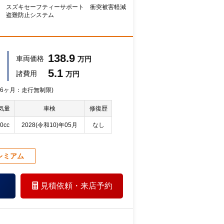
 スズキセーフティーサポート 衝突被害軽減
 盗難防止システム
138.9
車両価格
万円
5.1
諸費用
万円
 36ヶ月：走行無制限)
気量
車検
修復歴
0cc
2028(令和10)年05月
なし
レミアム
見積依頼・
来店予約