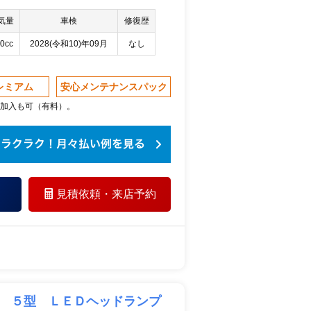
気量
車検
修復歴
0cc
2028(令和10)年09月
なし
レミアム
安心メンテナンスパック
加入も可（有料）。
見積依頼・
来店予約
Ｘ ５型 ＬＥＤヘッドランプ