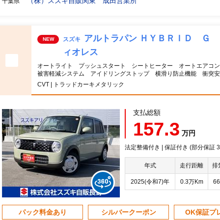
（株）スズキ自販関東 成田営業所
千葉県
アルトラパン ＨＹＢＲＩＤ Ｇ
スズキ
NEW
ィオレス
オートライト プッシュスタート シートヒーター オートエアコン
被害軽減システム アイドリングストップ 横滑り防止機能 衝突安
CVT | トラッドカーキメタリック
支払総額
157.3
万円
法定整備付き | 保証付き (部分保証
年式
走行距離
排
2025(令和7)年
0.3万Km
66
パック料金あり
シルバークーポン
OK保証プ