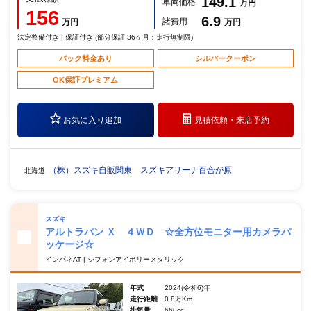
149.1
車両価格
万円
156
6.9
諸費用
万円
万円
法定整備付き | 保証付き (部分保証 36ヶ月：走行無制限)
パック料金あり
シルバークーポン
OK保証プレミアム
お気に入り追加
見積依頼・
来店予約
（株）スズキ自販関東 スズキアリーナ百合が原
北海道
スズキ
アルトラパン Ｘ ４ＷＤ ☆全方位モニター用カメラパ
ッケージ☆
インパネAT | シフォンアイボリーメタリック
年式
2024(令和6)年
走行距離
0.8万Km
排気量
660cc