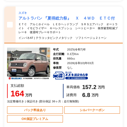
スズキ
アルトラパン 『夏得総力祭』 Ｘ ４ＷＤ ＥＴＣ付
ＥＴＣ アルミホイール ＬＥＤヘッドランプ ＳＲＳエアバック オートラ
イト イモビライザー キーレスプッシュ シートヒーター 衝突被害軽減ブ
レーキ 後退時ブレーキサポート
インパネAT | テラコッタピンクメタリック ソフトベージュ２トーン
年式
2025(令和7)年
走行距離
0.3万Km
排気量
660cc
車検
2028(令和10)年03月
修復歴
なし
支払総額
157.2
車両価格
万円
164
6.8
諸費用
万円
万円
法定整備付き | 保証付き (部分保証 36ヶ月：走行無制限)
パック料金あり
シルバークーポン
OK保証プレミアム