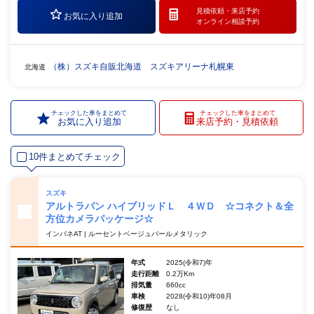
見積依頼・
来店予約
お気に入り追加
オンライン相談予約
（株）スズキ自販北海道 スズキアリーナ札幌東
北海道
チェックした車をまとめて
チェックした車をまとめて
お気に入り追加
来店予約・見積依頼
10件まとめてチェック
スズキ
アルトラパン ハイブリッドＬ ４ＷＤ ☆コネクト＆全
方位カメラパッケージ☆
インパネAT | ルーセントベージュパールメタリック
年式
2025(令和7)年
走行距離
0.2万Km
排気量
660cc
車検
2028(令和10)年08月
修復歴
なし