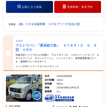
お気に入り追加
見積依頼・
来店予約
（株）スズキ自販関東 スズキアリーナ百合が原
北海道
スズキ
アルトラパン 『夏得総力祭』 ＨＹＢＲＩＤ Ｇ ６
型 ４ＷＤ
別途当社パックでさらに快適に アルミホイール ハロゲンヘッドランプ Ｓ
ＲＳエアバック キーレスプッシュ シートヒーター 衝突被害軽減ブレー
キ 後退時ブレーキサポート
インパネAT | トラッドカーキメタリック
年式
2026(令和8)年
走行距離
14Km
排気量
660cc
車検
2029(令和11)年01月
修復歴
なし
支払総額