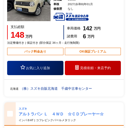
車検
2027(令和9)年01月
修復歴
なし
支払総額
142
車両価格
万円
148
6
諸費用
万円
万円
法定整備付き | 保証付き (部分保証 36ヶ月：走行無制限)
パック料金あり
OK保証プレミアム
お気に入り追加
見積依頼・
来店予約
（株）スズキ自販北海道 千歳中古車センター
北海道
スズキ
アルトラパン Ｌ ４ＷＤ ☆ＣＤプレーヤー☆
インパネAT | コフレピンクパールメタリック