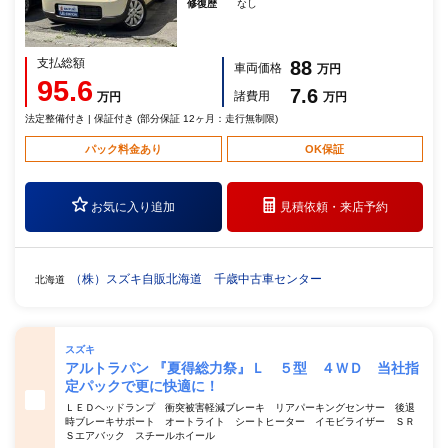
修復歴
なし
支払総額
88
車両価格
万円
95.6
7.6
諸費用
万円
万円
法定整備付き | 保証付き (部分保証 12ヶ月：走行無制限)
パック料金あり
OK保証
お気に入り追加
見積依頼・
来店予約
（株）スズキ自販北海道 千歳中古車センター
北海道
スズキ
アルトラパン 『夏得総力祭』Ｌ ５型 ４ＷＤ 当社指
定パックで更に快適に！
ＬＥＤヘッドランプ 衝突被害軽減ブレーキ リアパーキングセンサー 後退
時ブレーキサポート オートライト シートヒーター イモビライザー ＳＲ
Ｓエアバック スチールホイール