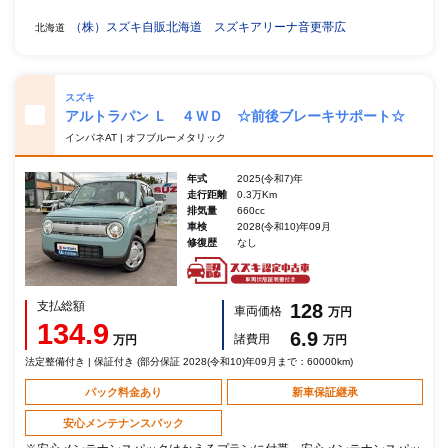
（株）スズキ自販北海道 スズキアリーナ音更帯広
北海道
スズキ
アルトラパン Ｌ ４ＷＤ ☆前後ブレーキサポート☆
インパネAT | オフブルーメタリック
年式
2025(令和7)年
走行距離
0.3万Km
排気量
660cc
車検
2028(令和10)年09月
修復歴
なし
支払総額
128
車両価格
万円
134.9
6.9
諸費用
万円
万円
法定整備付き | 保証付き (部分保証 2028(令和10)年09月まで：60000km)
パック料金あり
新車保証継承
安心メンテナンスパック