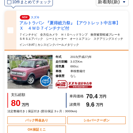
10件まとめてチェック
スズキ
NEW
アルトラパン 『夏得総力祭』【アウトレット中古車】
Ｘ ４ＷＤ７インチナビ付
７インチナビ 全方位カメラ ＨＩＤヘッドランプ 衝突被害軽減ブレーキ
ＳＲＳエアバック シートヒーター オートエアコン ステアリングスイッチ
インパネAT | カシスピンクパールメタリック
年式
2015(平成27)年
走行距離
3.0万Km
排気量
660cc
車検
車検整備付
修復歴
なし
支払総額
70.4
車両価格
万円
80
9.6
諸費用
万円
万円
法定整備付き | 保証付き (部分保証 3ヶ月：3000km)
パック料金あり
シルバークーポン
OK保証ミニ