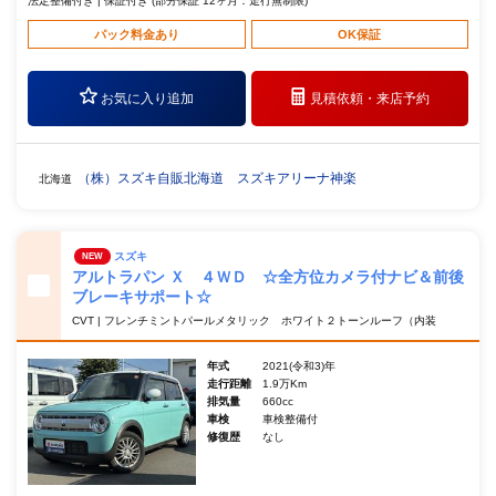
法定整備付き | 保証付き (部分保証 12ヶ月：走行無制限)
パック料金あり
OK保証
お気に入り追加
見積依頼・
来店予約
（株）スズキ自販北海道 スズキアリーナ神楽
北海道
スズキ
NEW
アルトラパン Ｘ ４ＷＤ ☆全方位カメラ付ナビ＆前後
ブレーキサポート☆
CVT | フレンチミントパールメタリック ホワイト２トーンルーフ（内装
年式
2021(令和3)年
走行距離
1.9万Km
排気量
660cc
車検
車検整備付
修復歴
なし