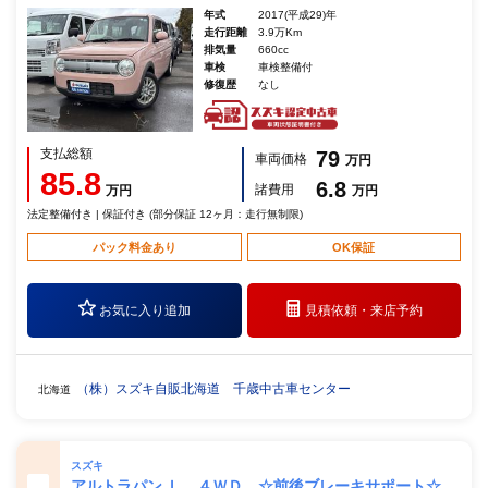
年式
2017(平成29)年
走行距離
3.9万Km
排気量
660cc
車検
車検整備付
修復歴
なし
支払総額
79
車両価格
万円
85.8
6.8
諸費用
万円
万円
法定整備付き | 保証付き (部分保証 12ヶ月：走行無制限)
パック料金あり
OK保証
お気に入り追加
見積依頼・
来店予約
（株）スズキ自販北海道 千歳中古車センター
北海道
スズキ
アルトラパン Ｌ ４ＷＤ ☆前後ブレーキサポート☆