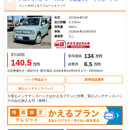
インパネAT | オフブルーメタリック
年式
2025(令和7)年
走行距離
0.3万Km
排気量
660cc
車検
2028(令和10)年06月
修復歴
なし
支払総額
134
車両価格
万円
140.5
6.5
諸費用
万円
万円
法定整備付き | 保証付き (部分保証 2028(令和10)年06月まで：60000km)
パック料金あり
新車保証継承
安心メンテナンスパック
※安心メンテナンスパックはかえるプランに付帯。安心メンテナンスパッ
クのみの加入も可（有料）。