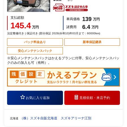
支払総額
139
車両価格
万円
145.4
6.4
諸費用
万円
万円
法定整備付き | 保証付き (部分保証 2028(令和10)年03月まで：60000km)
パック料金あり
新車保証継承
安心メンテナンスパック
※安心メンテナンスパックはかえるプランに付帯。安心メンテナンスパッ
クのみの加入も可（有料）。
お気に入り追加
見積依頼・
来店予約
（株）スズキ自販北海道 スズキアリーナ江別
北海道