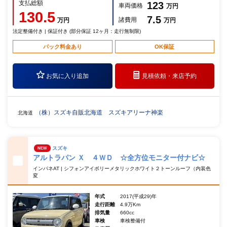
支払総額
123
車両価格
万円
130.5
7.5
諸費用
万円
万円
法定整備付き | 保証付き (部分保証 12ヶ月：走行無制限)
パック料金あり
OK保証
お気に入り追加
見積依頼・
来店予約
（株）スズキ自販北海道 スズキアリーナ神楽
北海道
スズキ
NEW
アルトラパン Ｘ ４ＷＤ ☆全方位モニター付ナビ☆
インパネAT | シフォンアイボリーメタリックホワイト２トーンルーフ（内装色
変
年式
2017(平成29)年
走行距離
4.9万Km
排気量
660cc
車検
車検整備付