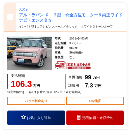
スズキ
アルトラパン Ｘ ３型 ☆全方位モニター＆純正ワイド
ナビ・エンスタ☆
インパネAT | コフレピンクパールメタリック ホワイト２トーンルーフ
年式
2021(令和3)年
走行距離
3.7万Km
排気量
660cc
車検
車検整備付
修復歴
なし
支払総額
99
車両価格
万円
106.3
7.3
諸費用
万円
万円
法定整備付き | 保証付き (部分保証 12ヶ月：走行無制限)
パック料金あり
OK保証
お気に入り追加
見積依頼・
来店予約