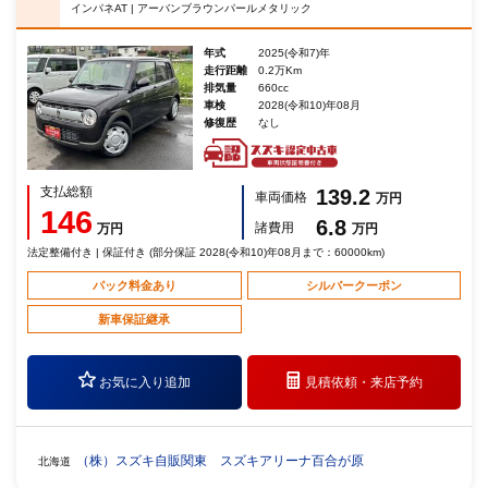
インパネAT | アーバンブラウンパールメタリック
年式
2025(令和7)年
走行距離
0.2万Km
排気量
660cc
車検
2028(令和10)年08月
修復歴
なし
支払総額
139.2
車両価格
万円
146
6.8
諸費用
万円
万円
法定整備付き | 保証付き (部分保証 2028(令和10)年08月まで：60000km)
パック料金あり
シルバークーポン
新車保証継承
お気に入り追加
見積依頼・
来店予約
（株）スズキ自販関東 スズキアリーナ百合が原
北海道