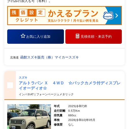
クのみの加入も可（有料）。
お気に入り追加
見積依頼・
来店予約
函館スズキ販売（株）マイカースズキ
北海道
スズキ
アルトラパン Ｘ ４ＷＤ ☆バックカメラ付ディスプレ
イオーディオ☆
インパネAT | フォーンベージュメタリック
年式
2025(令和7)年
走行距離
0.5万Km
排気量
660cc
車検
2028(令和10)年05月
修復歴
なし