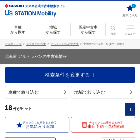
スズキ公式中古車検索サイト
0
お気に入り
車種
地域
認定中古車
から探す
から探す
から探す
検索
メニュー
中古車トップ
スズキの中古車
アルトラパンの中古車
北海道の中古車一覧(1件〜18件)
北海道 アルトラパンの中古車情報
検索条件を変更する
車種で絞り込む
地域で絞り込む
18
件
がヒット
1
チェックした車をまとめて
チェックした車をまとめて
お気に入り追加
来店予約・見積依頼