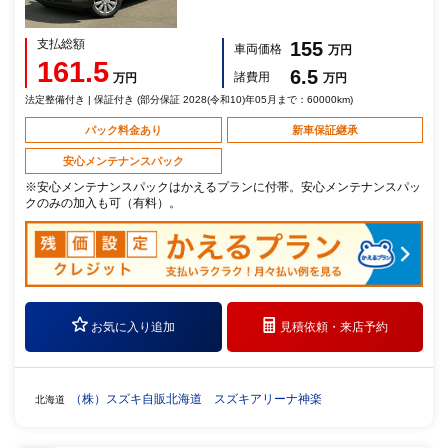
支払総額
155
車両価格
万円
161.5
6.5
諸費用
万円
万円
法定整備付き | 保証付き (部分保証 2028(令和10)年05月まで：60000km)
パック料金あり
新車保証継承
安心メンテナンスパック
※安心メンテナンスパックはかえるプランに付帯。安心メンテナンスパッ
クのみの加入も可（有料）。
お気に入り追加
見積依頼・
来店予約
（株）スズキ自販北海道 スズキアリーナ神楽
北海道