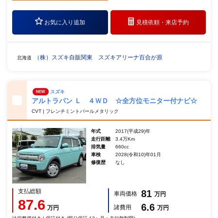
お気に入り追加
見積依頼・
来店予約
（株）スズキ自販関東 スズキアリーナ百合が原
北海道
スズキ
NEW
アルトラパン Ｌ ４ＷＤ ☆全方位モニター付ナビ☆
CVT | フレンチミントパールメタリック
年式
2017(平成29)年
走行距離
3.4万Km
排気量
660cc
車検
2028(令和10)年01月
修復歴
なし
支払総額
81
車両価格
万円
87.6
6.6
諸費用
万円
万円