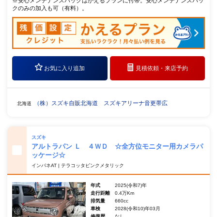
※安心メンテナンスパックはかえるプランに付帯。安心メンテナンスパッ
クのみの加入も可（有料）。
お気に入り追加
見積依頼・
来店予約
（株）スズキ自販北海道 スズキアリーナ音更帯広
北海道
スズキ
アルトラパン Ｌ ４ＷＤ ☆全方位モニター用カメラパ
ッケージ☆
インパネAT | テラコッタピンクメタリック
年式
2025(令和7)年
走行距離
0.4万Km
排気量
660cc
車検
2028(令和10)年03月
修復歴
なし