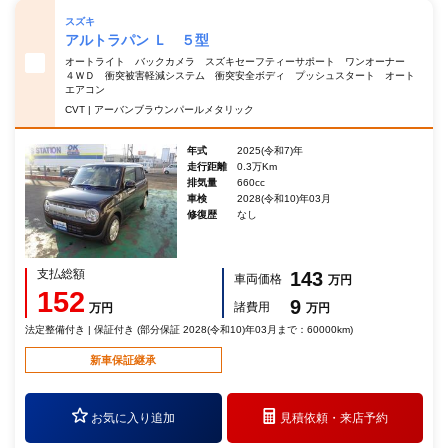
スズキ
アルトラパン Ｌ ５型
オートライト バックカメラ スズキセーフティーサポート ワンオーナー
４ＷＤ 衝突被害軽減システム 衝突安全ボディ プッシュスタート オート
エアコン
CVT | アーバンブラウンパールメタリック
年式
2025(令和7)年
走行距離
0.3万Km
排気量
660cc
車検
2028(令和10)年03月
修復歴
なし
支払総額
143
車両価格
万円
152
9
諸費用
万円
万円
法定整備付き | 保証付き (部分保証 2028(令和10)年03月まで：60000km)
新車保証継承
お気に入り追加
見積依頼・
来店予約