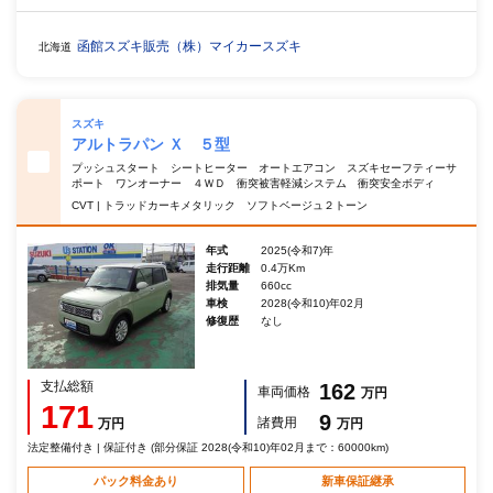
函館スズキ販売（株）マイカースズキ
北海道
スズキ
アルトラパン Ｘ ５型
プッシュスタート シートヒーター オートエアコン スズキセーフティーサ
ポート ワンオーナー ４ＷＤ 衝突被害軽減システム 衝突安全ボディ
CVT | トラッドカーキメタリック ソフトベージュ２トーン
年式
2025(令和7)年
走行距離
0.4万Km
排気量
660cc
車検
2028(令和10)年02月
修復歴
なし
支払総額
162
車両価格
万円
171
9
諸費用
万円
万円
法定整備付き | 保証付き (部分保証 2028(令和10)年02月まで：60000km)
パック料金あり
新車保証継承