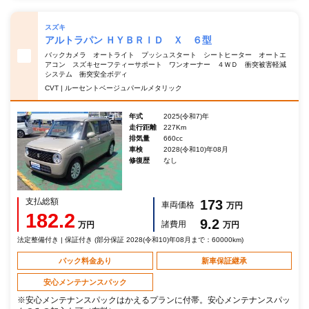
スズキ
アルトラパン ＨＹＢＲＩＤ Ｘ ６型
バックカメラ オートライト プッシュスタート シートヒーター オートエ
アコン スズキセーフティーサポート ワンオーナー ４ＷＤ 衝突被害軽減
システム 衝突安全ボディ
CVT | ルーセントベージュパールメタリック
年式
2025(令和7)年
走行距離
227Km
排気量
660cc
車検
2028(令和10)年08月
修復歴
なし
支払総額
173
車両価格
万円
182.2
9.2
諸費用
万円
万円
法定整備付き | 保証付き (部分保証 2028(令和10)年08月まで：60000km)
パック料金あり
新車保証継承
安心メンテナンスパック
※安心メンテナンスパックはかえるプランに付帯。安心メンテナンスパッ