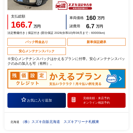
支払総額
160
車両価格
万円
166.7
6.7
諸費用
万円
万円
法定整備付き | 保証付き (部分保証 2028(令和10)年08月まで：60000km)
パック料金あり
新車保証継承
安心メンテナンスパック
※安心メンテナンスパックはかえるプランに付帯。安心メンテナンスパッ
クのみの加入も可（有料）。
見積依頼・
来店予約
お気に入り追加
オンライン相談予約
（株）スズキ自販北海道 スズキアリーナ札幌東
北海道