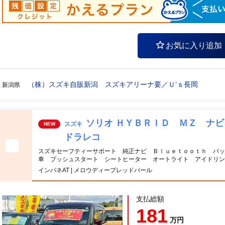
お気に入り追加
（株）スズキ自販新潟 スズキアリーナ要／Ｕ’ｓ長岡
新潟県
ソリオ ＨＹＢＲＩＤ ＭＺ ナ
スズキ
NEW
ドラレコ
スズキセーフティーサポート 純正ナビ Ｂｌｕｅｔｏｏｔｈ バッ
車 プッシュスタート シートヒーター オートライト アイドリン
インパネAT | メロウディープレッドパール
支払総額
181
万円