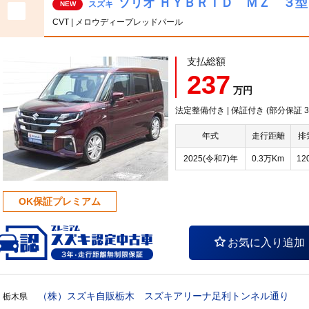
ソリオ ＨＹＢＲＩＤ ＭＺ ３型
スズキ
NEW
CVT | メロウディープレッドパール
支払総額
237
万円
法定整備付き | 保証付き (部分保証
年式
走行距離
排
2025(令和7)年
0.3万Km
12
OK保証プレミアム
お気に入り追加
（株）スズキ自販栃木 スズキアリーナ足利トンネル通り
栃木県