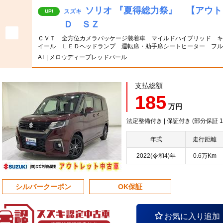
ソリオ 『夏得総力祭』 【アウ
スズキ
UP!
Ｄ ＳＺ
ＣＶＴ 全方位カメラパッケージ装着車 マイルドハイブリッド キ
イール ＬＥＤヘッドランプ 運転席・助手席シートヒーター フル
AT | メロウディープレッドパール
支払総額
185
万円
法定整備付き | 保証付き (部分保証
年式
走行距離
2022(令和4)年
0.6万Km
シルバークーポン
OK保証
お気に入り追加