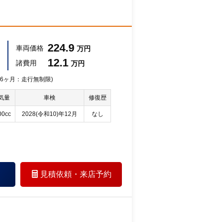
224.9
車両価格
万円
12.1
諸費用
万円
 36ヶ月：走行無制限)
気量
車検
修復歴
00cc
2028(令和10)年12月
なし
見積依頼・
来店予約