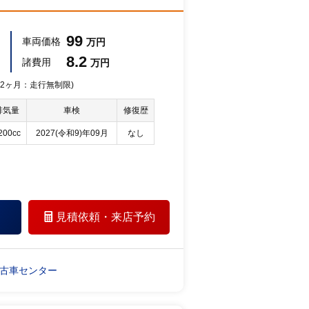
99
車両価格
万円
8.2
諸費用
万円
 12ヶ月：走行無制限)
排気量
車検
修復歴
200cc
2027(令和9)年09月
なし
見積依頼・
来店予約
古車センター