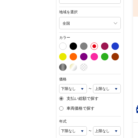
地域を選択
全国
カラー
価格
~
支払い総額で探す
車両価格で探す
年式
~