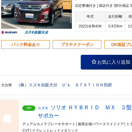
法定整備付き | 保証付き (部分保証
年式
走行距離
排
2022(令和4)年
0.9万Km
12
パック料金あり
プラチナクーポン
OK保証プ
お気に入り追加
（株）スズキ自販大分 Ｕ’ｓ ＳＴＡＴＩＯＮ別府
大分県
ソリオ ＨＹＢＲＩＤ ＭＸ ２
スズキ
UP!
サポカー
デュアルカメラブレーキサポート│後席左側パワースライドドア│１
CVT | クラレットレッドメタリック