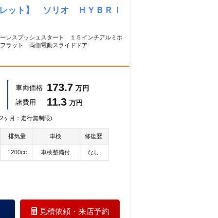
トレット】 ソリオ ＨＹＢＲＩ
ーレスプッシュスタート １５インチアルミホ
フラット 両側電動スライドドア
173.7
車両価格
万円
11.3
諸費用
万円
 12ヶ月：走行無制限)
排気量
車検
修復歴
1200cc
車検整備付
なし
見積依頼・
来店予約