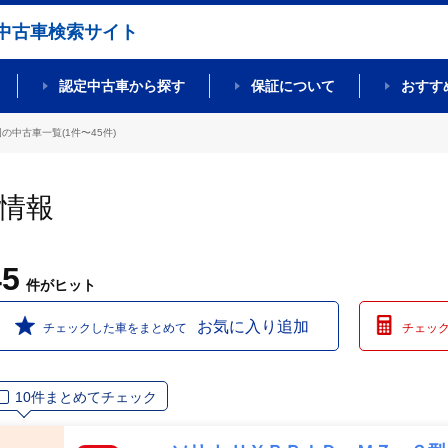
中古車検索サイト
認定中古車から探す
保証について
おすす
の中古車一覧(1件〜45件)
車情報
45
件
がヒット
お気に入り追加
チェックした車をまとめて
チェッ
10件まとめてチェック