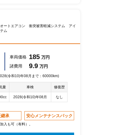
オートエアコン 衝突被害軽減システム アイ
テム
185
車両価格
万円
9.9
諸費用
万円
28(令和10)年08月まで：60000km)
気量
車検
修復歴
00cc
2028(令和10)年08月
なし
証継承
安心メンテナンスパック
加入も可（有料）。