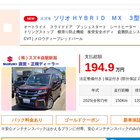
ソリオ ＨＹＢＲＩＤ ＭＸ ３型
スズキ
NEW
オートライト スライドドア プッシュスタート シートヒーター 
ドリングストップ 横滑り防止機能 衝突安全ボディ 盗難防止シス
CVT | メロウディープレッドパール
支払総額
194.9
万円
法定整備付き | 保証付き (部分保証 20
年式
走行距離
排
2025(令和7)年
150Km
12
パック料金あり
ゴールドクーポン
新車保
※安心メンテナンスパックはかえるプランに付帯。安心メンテナンスパックのみの