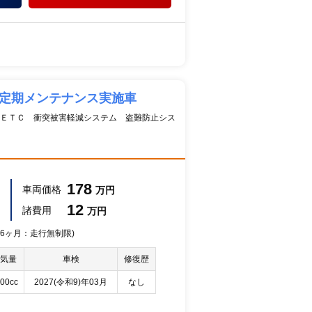
社定期メンテナンス実施車
ＥＴＣ 衝突被害軽減システム 盗難防止シス
178
車両価格
万円
12
諸費用
万円
 36ヶ月：走行無制限)
気量
車検
修復歴
00cc
2027(令和9)年03月
なし