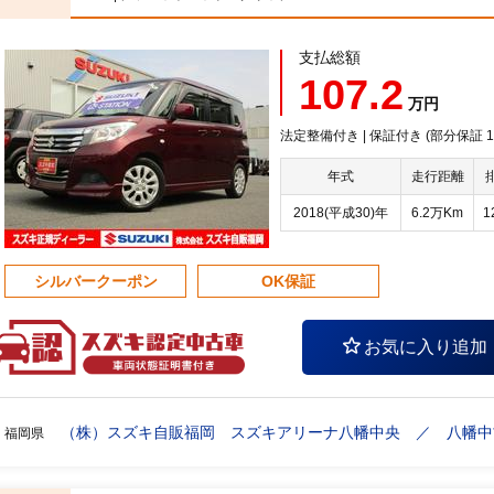
支払総額
107.2
万円
法定整備付き | 保証付き (部分保証
年式
走行距離
2018(平成30)年
6.2万Km
1
シルバークーポン
OK保証
お気に入り追加
（株）スズキ自販福岡 スズキアリーナ八幡中央 ／ 八幡中
福岡県