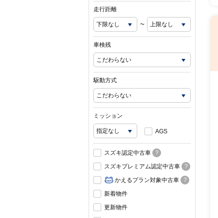
走行距離
~
車検残
駆動方式
ミッション
AGS
スズキ認定中古車
?
スズキプレミアム認定中古車
?
かえるプラン対象中古車
?
新着物件
更新物件