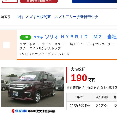
（株）スズキ自販関東 スズキアリーナ春日部中央
埼玉県
ソリオ ＨＹＢＲＩＤ ＭＺ 当
スズキ
UP!
スマートキー プッシュスタート 純正ナビ ドライブレコーダー 
テム アイドリングストップ
CVT | メロウディープレッドパール
支払総額
190
万円
法定整備付き | 保証付き (部分保証
年式
走行距離
排
2022(令和4)年
2.2万Km
12