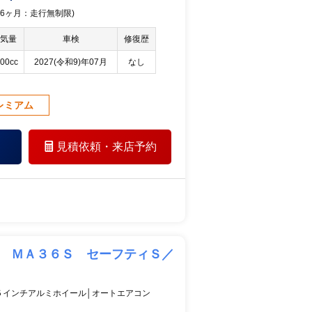
 36ヶ月：走行無制限)
気量
車検
修復歴
00cc
2027(令和9)年07月
なし
レミアム
見積依頼・
来店予約
型 ＭＡ３６Ｓ セーフティＳ／
５インチアルミホイール│オートエアコン