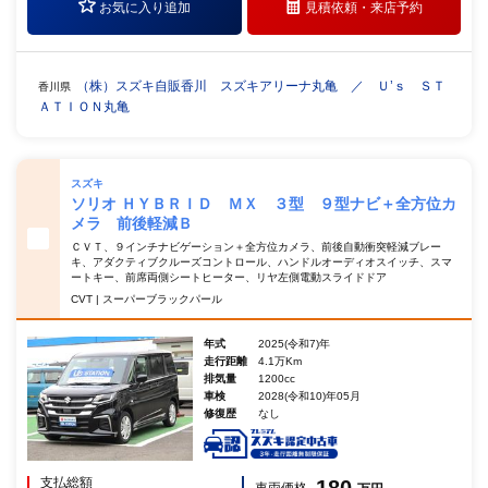
お気に入り追加
見積依頼・
来店予約
（株）スズキ自販香川 スズキアリーナ丸亀 ／ Ｕ’ｓ ＳＴ
香川県
ＡＴＩＯＮ丸亀
スズキ
ソリオ ＨＹＢＲＩＤ ＭＸ ３型 ９型ナビ＋全方位カ
メラ 前後軽減Ｂ
ＣＶＴ、９インチナビゲーション＋全方位カメラ、前後自動衝突軽減ブレー
キ、アダクティブクルーズコントロール、ハンドルオーディオスイッチ、スマ
ートキー、前席両側シートヒーター、リヤ左側電動スライドドア
CVT | スーパーブラックパール
年式
2025(令和7)年
走行距離
4.1万Km
排気量
1200cc
車検
2028(令和10)年05月
修復歴
なし
支払総額
180
車両価格