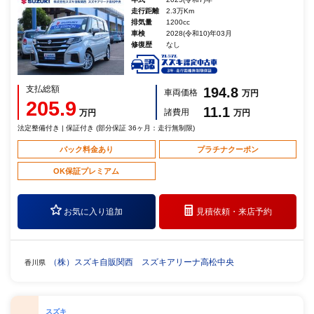
走行距離
2.3万Km
排気量
1200cc
車検
2028(令和10)年03月
修復歴
なし
支払総額
194.8
車両価格
万円
205.9
11.1
諸費用
万円
万円
法定整備付き | 保証付き (部分保証 36ヶ月：走行無制限)
パック料金あり
プラチナクーポン
OK保証プレミアム
お気に入り追加
見積依頼・
来店予約
（株）スズキ自販関西 スズキアリーナ高松中央
香川県
スズキ