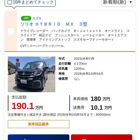
10件まとめてチェック
スズキ
UP!
ソリオ ＨＹＢＲＩＤ ＭＸ ３型
ドライブレコーダー バックカメラ Ｂｌｕｅｔｏｏｔｈ オートライト ス
ライドドア 純正ナビ プッシュスタート シートヒーター オートエアコ
ン 禁煙車 アイドリングストップ スズキセーフティーサポート
CVT | スーパーブラックパール
年式
2025(令和7)年
走行距離
4.1万Km
排気量
1200cc
車検
2028(令和10)年04月
修復歴
なし
支払総額
180
車両価格
万円
190.1
10.1
諸費用
万円
万円
法定整備付き | 保証付き (部分保証 2028(令和10)年04月まで：60000km)
新車保証継承