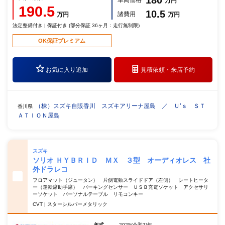
万円
190.5
10.5
諸費用
万円
万円
法定整備付き | 保証付き (部分保証 36ヶ月：走行無制限)
OK保証プレミアム
お気に入り追加
見積依頼・
来店予約
（株）スズキ自販香川 スズキアリーナ屋島 ／ Ｕ’ｓ ＳＴ
香川県
ＡＴＩＯＮ屋島
スズキ
ソリオ ＨＹＢＲＩＤ ＭＸ ３型 オーディオレス 社
外ドラレコ
フロアマット（ジュータン） 片側電動スライドドア（左側） シートヒータ
ー（運転席助手席） パーキングセンサー ＵＳＢ充電ソケット アクセサリ
ーソケット パーソナルテーブル リモコンキー
CVT | スターシルバーメタリック
年式
2025(令和7)年