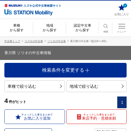
スズキ公式中古車検索サイト
0
お気に入り
車種
地域
認定中古車
から探す
から探す
から探す
検索
メニュー
中古車トップ
スズキの中古車
ソリオの中古車
香川県の中古車一覧(1件〜4件)
香川県 ソリオの中古車情報
検索条件を変更する
車種で絞り込む
地域で絞り込む
4
件
がヒット
1
チェックした車をまとめて
チェックした車をまとめて
お気に入り追加
来店予約・見積依頼