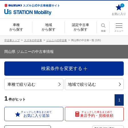
スズキ公式中古車検索サイト
0
お気に入り
車種
地域
認定中古車
から探す
から探す
から探す
検索
メニュー
中古車トップ
スズキの中古車
ジムニーの中古車
岡山県の中古車一覧 (1件)
岡山県 ジムニーの中古車情報
検索条件を変更する
車種で絞り込む
地域で絞り込む
1
件
がヒット
1
チェックした車をまとめて
チェックした車をまとめて
お気に入り追加
来店予約・見積依頼