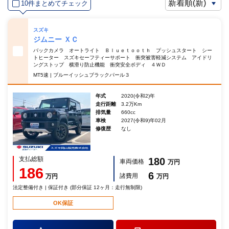
10件まとめてチェック
スズキ
ジムニー ＸＣ
バックカメラ オートライト Ｂｌｕｅｔｏｏｔｈ プッシュスタート シー
トヒーター スズキセーフティーサポート 衝突被害軽減システム アイドリ
ングストップ 横滑り防止機能 衝突安全ボディ ４ＷＤ
MT5速 | ブルーイッシュブラックパール３
年式
2020(令和2)年
走行距離
3.2万Km
排気量
660cc
車検
2027(令和9)年02月
修復歴
なし
支払総額
180
車両価格
万円
186
6
諸費用
万円
万円
法定整備付き | 保証付き (部分保証 12ヶ月：走行無制限)
OK保証