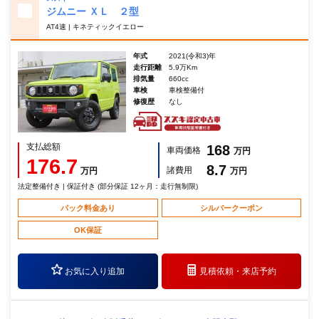
ジムニー ＸＬ ２型
AT4速 | キネティックイエロー
年式
2021(令和3)年
走行距離
5.9万Km
排気量
660cc
車検
車検整備付
修復歴
なし
支払総額
168
車両価格
万円
176.7
8.7
諸費用
万円
万円
法定整備付き | 保証付き (部分保証 12ヶ月：走行無制限)
パック料金あり
シルバークーポン
OK保証
お気に入り追加
見積依頼・
来店予約