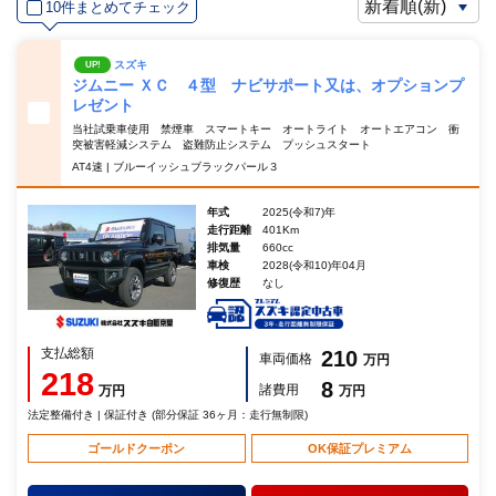
10件まとめてチェック
スズキ
UP!
ジムニー ＸＣ ４型 ナビサポート又は、オプションプ
レゼント
当社試乗車使用 禁煙車 スマートキー オートライト オートエアコン 衝
突被害軽減システム 盗難防止システム プッシュスタート
AT4速 | ブルーイッシュブラックパール３
年式
2025(令和7)年
走行距離
401Km
排気量
660cc
車検
2028(令和10)年04月
修復歴
なし
支払総額
210
車両価格
万円
218
8
諸費用
万円
万円
法定整備付き | 保証付き (部分保証 36ヶ月：走行無制限)
ゴールドクーポン
OK保証プレミアム