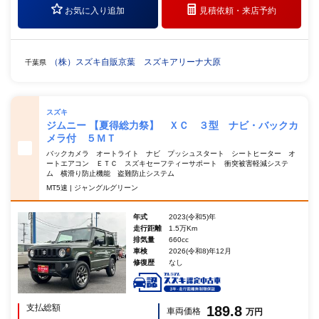
お気に入り追加
見積依頼・
来店予約
（株）スズキ自販京葉 スズキアリーナ大原
千葉県
スズキ
ジムニー 【夏得総力祭】 ＸＣ ３型 ナビ・バックカ
メラ付 ５ＭＴ
バックカメラ オートライト ナビ プッシュスタート シートヒーター オ
ートエアコン ＥＴＣ スズキセーフティーサポート 衝突被害軽減システ
ム 横滑り防止機能 盗難防止システム
MT5速 | ジャングルグリーン
年式
2023(令和5)年
走行距離
1.5万Km
排気量
660cc
車検
2026(令和8)年12月
修復歴
なし
支払総額
189.8
車両価格
万円