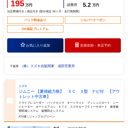
195
5.2
諸費用
万円
万円
法定整備付き | 保証付き (部分保証 36ヶ月：走行無制限)
パック料金あり
シルバークーポン
OK保証プレミアム
お気に入り追加
見積依頼・
来店予約
（株）スズキ自販関東 成田営業所
千葉県
スズキ
ジムニー 【夏得総力祭】 ＸＣ ３型 ナビ付 【アウ
トレット中古車】
ドライブレコーダー バックカメラ オートライト プッシュスタート シー
トヒーター オートエアコン ＥＴＣ スズキセーフティーサポート 衝突被
害軽減システム 盗難防止システム
AT4速 | ジャングルグリーン