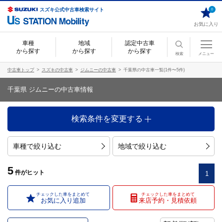
スズキ公式中古車検索サイト
0
お気に入り
車種
地域
認定中古車
から探す
から探す
から探す
検索
メニュー
中古車トップ
スズキの中古車
ジムニーの中古車
千葉県の中古車一覧(1件〜5件)
千葉県 ジムニーの中古車情報
検索条件を変更する
車種で絞り込む
地域で絞り込む
5
件
がヒット
1
チェックした車をまとめて
チェックした車をまとめて
お気に入り追加
来店予約・見積依頼