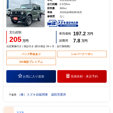
年式
2023(令和5)年
走行距離
0.5万Km
排気量
660cc
車検
2026(令和8)年08月
修復歴
なし
支払総額
197.2
車両価格
万円
205
7.8
諸費用
万円
万円
法定整備付き | 保証付き (部分保証 36ヶ月：走行無制限)
パック料金あり
シルバークーポン
OK保証プレミアム
お気に入り追加
見積依頼・
来店予約
（株）スズキ自販関東 成田営業所
千葉県
スズキ