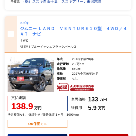
（株）スズキ自販千葉 スズキアリーナ東習志野
千葉県
スズキ
ジムニー ＬＡＮＤ ＶＥＮＴＵＲＥ１０型 ４ＷＤ／４
ＡＴ ナビ
４ＷＤ
AT4速 | ブルーイッシュブラックパール３
年式
2016(平成28)年
走行距離
2.2万Km
排気量
660cc
車検
2027(令和9)年04月
修復歴
なし
支払総額
133
車両価格
万円
138.9
5.9
諸費用
万円
万円
法定整備なし | 保証付き (部分保証 3ヶ月：3000km)
OK保証ミニ