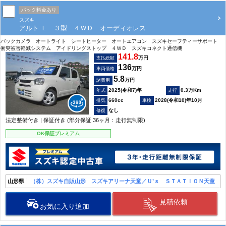
パック料金あり
スズキ
アルト Ｌ ３型 ４ＷＤ オーディオレス
バックカメラ オートライト シートヒーター オートエアコン スズキセーフティーサポート
衝突被害軽減システム アイドリングストップ ４ＷＤ スズキコネクト通信機
141.8
万円
支払総額
136
万円
車両価格
5.8
万円
諸費用
2025(令和7)年
0.3万Km
660cc
2028(令和10)年10月
なし
法定整備付き | 保証付き (部分保証 36ヶ月：走行無制限)
OK保証プレミアム
山形県
（株）スズキ自販山形 スズキアリーナ天童／Ｕ’ｓ ＳＴＡＴＩＯＮ天童
見積依頼
お気に入り追加