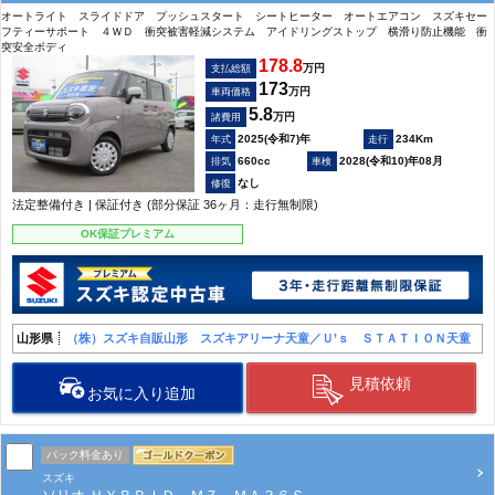
オートライト スライドドア プッシュスタート シートヒーター オートエアコン スズキセー
フティーサポート ４ＷＤ 衝突被害軽減システム アイドリングストップ 横滑り防止機能 衝
突安全ボディ
178.8
万円
支払総額
173
万円
車両価格
5.8
万円
諸費用
2025(令和7)年
234Km
660cc
2028(令和10)年08月
なし
法定整備付き | 保証付き (部分保証 36ヶ月：走行無制限)
OK保証プレミアム
山形県
（株）スズキ自販山形 スズキアリーナ天童／Ｕ’ｓ ＳＴＡＴＩＯＮ天童
見積依頼
お気に入り追加
パック料金あり
スズキ