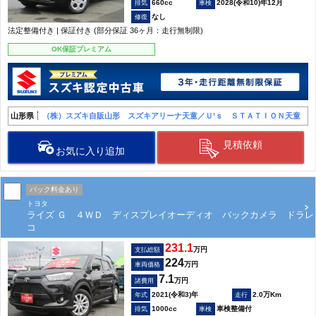
660cc
2028(令和10)年12月
なし
法定整備付き | 保証付き (部分保証 36ヶ月：走行無制限)
OK保証プレミアム
山形県
（株）スズキ自販山形 スズキアリーナ天童／Ｕ’ｓ ＳＴＡＴＩＯＮ天童
見積依頼
お気に入り追加
パック料金あり
トヨタ
ライズ Ｇ ４ＷＤ ディスプレイオーディオ バックカメラ ドラレ
コ
231.1
万円
支払総額
224
万円
車両価格
7.1
万円
諸費用
2021(令和3)年
2.0万Km
1000cc
車検整備付