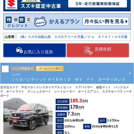
山形県
（株）スズキ自販山形 スズキアリーナ天童／Ｕ’ｓ ＳＴＡＴＩＯＮ天童
見積依頼
お気に入り追加
パック料金あり
スズキ
ソリオバンディット ＨＹＢＲＩＤ ＭＶ ＦＦ オーディオレス
全方位カメラ 中古スタッドレスタイヤアルミセット ドアバイザー 絨毯マット バックカメ
ラ オートライト プッシュスタート シートヒーター オートエアコン スズキセーフティーサ
ポート
185.3
万円
支払総額
178
万円
車両価格
7.3
万円
諸費用
2021(令和3)年
2.6万Km
1200cc
2026(令和8)年11月
なし