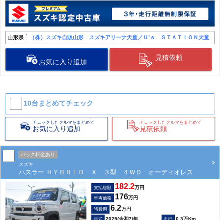
山形県
（株）スズキ自販山形 スズキアリーナ天童／Ｕ’ｓ ＳＴＡＴＩＯＮ天童
見積依頼
お気に入り追加
10台まとめて
チェック
チェックしたクルマをまとめて
チェックしたクルマをまとめて
お気に入り追加
見積依頼
パック料金あり
スズキ
ハスラー ＨＹＢＲＩＤ Ｘ ３型 ４ＷＤ オーディオレス
182.2
万円
支払総額
176
万円
車両価格
6.2
万円
諸費用
2025(令和7)年
0.3万Km