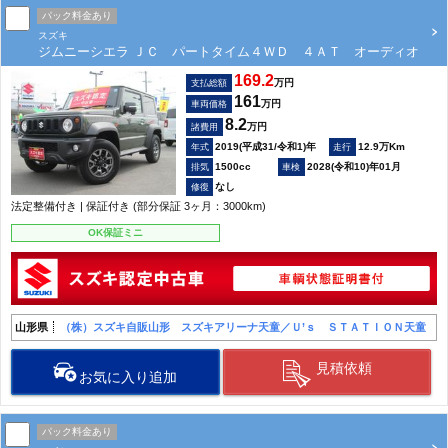
パック料金あり
スズキ
ジムニーシエラ ＪＣ パートタイム４ＷＤ ４ＡＴ オーディオ
169.2
万円
支払総額
161
万円
車両価格
8.2
万円
諸費用
2019(平成31/令和1)年
12.9万Km
1500cc
2028(令和10)年01月
なし
法定整備付き | 保証付き (部分保証 3ヶ月：3000km)
OK保証ミニ
山形県
（株）スズキ自販山形 スズキアリーナ天童／Ｕ’ｓ ＳＴＡＴＩＯＮ天童
見積依頼
お気に入り追加
パック料金あり