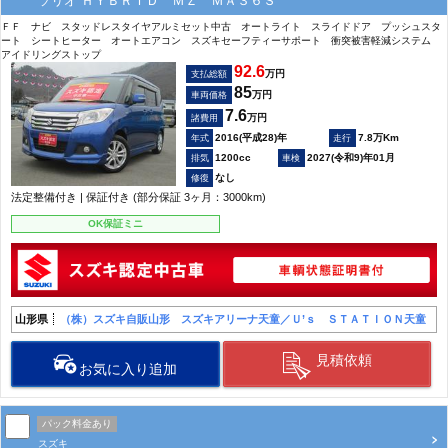
ソリオ ＨＹＢＲＩＤ ＭＺ ＭＡ３６Ｓ
ＦＦ ナビ スタッドレスタイヤアルミセット中古 オートライト スライドドア プッシュスタ
ート シートヒーター オートエアコン スズキセーフティーサポート 衝突被害軽減システム
アイドリングストップ
92.6
万円
支払総額
85
万円
車両価格
7.6
万円
諸費用
2016(平成28)年
7.8万Km
1200cc
2027(令和9)年01月
なし
法定整備付き | 保証付き (部分保証 3ヶ月：3000km)
OK保証ミニ
山形県
（株）スズキ自販山形 スズキアリーナ天童／Ｕ’ｓ ＳＴＡＴＩＯＮ天童
見積依頼
お気に入り追加
パック料金あり
スズキ