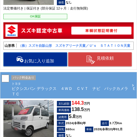
なし
法定整備付き | 保証付き (部分保証 12ヶ月：走行無制限)
OK保証
山形県
（株）スズキ自販山形 スズキアリーナ天童／Ｕ’ｓ ＳＴＡＴＩＯＮ天童
見積依頼
お気に入り追加
パック料金あり
トヨタ
ピクシスバン デラックス ４ＷＤ ＣＶＴ ナビ バックカメラ Ｅ
ＴＣ
144.3
万円
支払総額
138.5
万円
車両価格
5.8
万円
諸費用
2024(令和6)年
3.7万Km
660cc
2028(令和10)年01月
なし