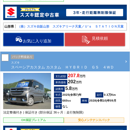
山形県
（株）スズキ自販山形 スズキアリーナ天童／Ｕ’ｓ ＳＴＡＴＩＯＮ天童
見積依頼
お気に入り追加
パック料金あり
スズキ
スペーシアカスタム カスタム ＨＹＢＲＩＤ ＧＳ ４ＷＤ
207.8
万円
支払総額
202
万円
車両価格
5.8
万円
諸費用
2025(令和7)年
0.3万Km
660cc
2028(令和10)年09月
なし
法定整備付き | 保証付き (部分保証 36ヶ月：走行無制限)
OK保証プレミアム
安心メンテナンスパック