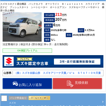
スズキコネクト通信機器 バックカメラ オートライト Ｂｌｕｅｔｏｏｔｈ スライドドア 純
正ナビ プッシュスタート シートヒーター オートエアコン スズキセーフティーサポート 横
滑り防止機能
213
万円
支払総額
207
万円
車両価格
6
万円
諸費用
2025(令和7)年
0.3万Km
660cc
2028(令和10)年10月
なし
法定整備付き | 保証付き (部分保証 36ヶ月：走行無制限)
OK保証プレミアム
山形県
（株）スズキ自販山形 スズキアリーナ天童／Ｕ’ｓ ＳＴＡＴＩＯＮ天童
見積依頼
お気に入り追加
パック料金あり
スズキ