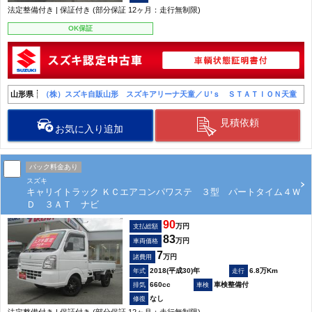
法定整備付き | 保証付き (部分保証 12ヶ月：走行無制限)
OK保証
山形県
（株）スズキ自販山形 スズキアリーナ天童／Ｕ’ｓ ＳＴＡＴＩＯＮ天童
見積依頼
お気に入り追加
パック料金あり
スズキ
キャリイトラック ＫＣエアコンパワステ ３型 パートタイム４Ｗ
Ｄ ３ＡＴ ナビ
90
万円
支払総額
83
万円
車両価格
7
万円
諸費用
2018(平成30)年
6.8万Km
660cc
車検整備付
なし
法定整備付き | 保証付き (部分保証 12ヶ月：走行無制限)