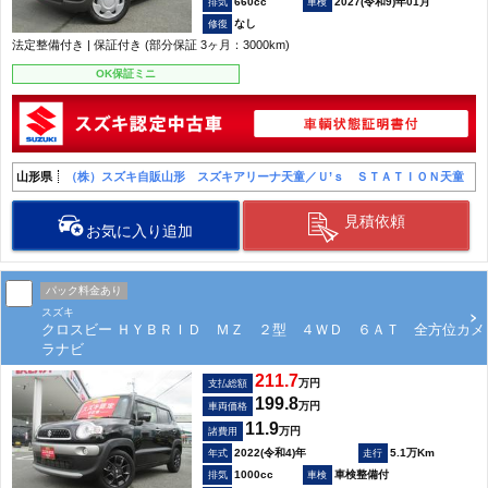
660cc
2027(令和9)年01月
なし
法定整備付き | 保証付き (部分保証 3ヶ月：3000km)
OK保証ミニ
山形県
（株）スズキ自販山形 スズキアリーナ天童／Ｕ’ｓ ＳＴＡＴＩＯＮ天童
見積依頼
お気に入り追加
パック料金あり
スズキ
クロスビー ＨＹＢＲＩＤ ＭＺ ２型 ４ＷＤ ６ＡＴ 全方位カメ
ラナビ
211.7
万円
支払総額
199.8
万円
車両価格
11.9
万円
諸費用
2022(令和4)年
5.1万Km
1000cc
車検整備付