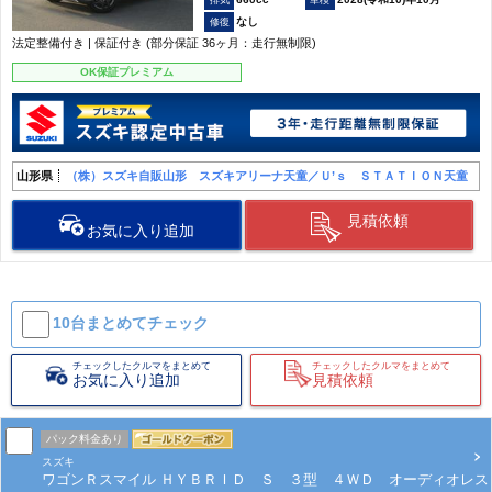
なし
法定整備付き | 保証付き (部分保証 36ヶ月：走行無制限)
OK保証プレミアム
山形県
（株）スズキ自販山形 スズキアリーナ天童／Ｕ’ｓ ＳＴＡＴＩＯＮ天童
見積依頼
お気に入り追加
10台まとめて
チェック
チェックしたクルマをまとめて
チェックしたクルマをまとめて
お気に入り追加
見積依頼
パック料金あり
スズキ
ワゴンＲスマイル ＨＹＢＲＩＤ Ｓ ３型 ４ＷＤ オーディオレス