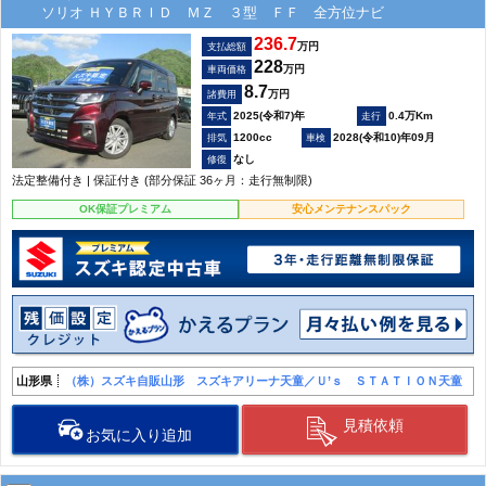
ソリオ ＨＹＢＲＩＤ ＭＺ ３型 ＦＦ 全方位ナビ
236.7
万円
支払総額
228
万円
車両価格
8.7
万円
諸費用
2025(令和7)年
0.4万Km
1200cc
2028(令和10)年09月
なし
法定整備付き | 保証付き (部分保証 36ヶ月：走行無制限)
OK保証プレミアム
安心メンテナンスパック
山形県
（株）スズキ自販山形 スズキアリーナ天童／Ｕ’ｓ ＳＴＡＴＩＯＮ天童
見積依頼
お気に入り追加