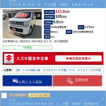
スズキ
ワゴンＲ ＨＹＢＲＩＤ ＦＸ２型 ４ＷＤ ＣＤオーディオ
111.8
万円
支払総額
105
万円
車両価格
6.8
万円
諸費用
2020(令和2)年
2.2万Km
660cc
2027(令和9)年09月
なし
法定整備付き | 保証付き (部分保証 12ヶ月：走行無制限)
OK保証
山形県
（株）スズキ自販山形 スズキアリーナ天童／Ｕ’ｓ ＳＴＡＴＩＯＮ天童
見積依頼
お気に入り追加
パック料金あり
スズキ
ワゴンＲスマイル ＨＹＢＲＩＤ Ｘ ３型 ４ＷＤ 全方位ナビ