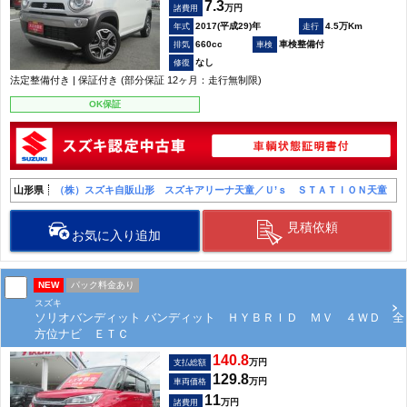
7.3
万円
諸費用
2017(平成29)年
4.5万Km
660cc
車検整備付
なし
法定整備付き | 保証付き (部分保証 12ヶ月：走行無制限)
OK保証
山形県
（株）スズキ自販山形 スズキアリーナ天童／Ｕ’ｓ ＳＴＡＴＩＯＮ天童
見積依頼
お気に入り追加
NEW
パック料金あり
スズキ
ソリオバンディット バンディット ＨＹＢＲＩＤ ＭＶ ４ＷＤ 全
方位ナビ ＥＴＣ
140.8
万円
支払総額
129.8
万円
車両価格
11
万円
諸費用