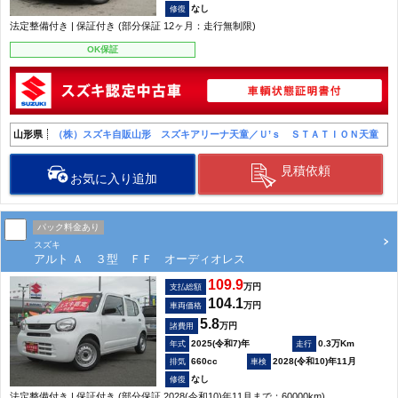
なし
法定整備付き | 保証付き (部分保証 12ヶ月：走行無制限)
OK保証
山形県
（株）スズキ自販山形 スズキアリーナ天童／Ｕ’ｓ ＳＴＡＴＩＯＮ天童
見積依頼
お気に入り追加
パック料金あり
スズキ
アルト Ａ ３型 ＦＦ オーディオレス
109.9
万円
支払総額
104.1
万円
車両価格
5.8
万円
諸費用
2025(令和7)年
0.3万Km
660cc
2028(令和10)年11月
なし
法定整備付き | 保証付き (部分保証 2028(令和10)年11月まで：60000km)