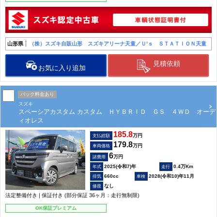
山形県
（株）スズキ自販山形 スズキアリーナ天童／Ｕ’ｓ ＳＴＡＴＩＯＮ天童
見積依頼
お気に入り追加
パック料金あり
スズキ
スペーシアカスタム カスタム ＨＹＢＲＩＤ ＧＳ ４ＷＤ オーデ
ィオレス
185.8
万円
支払総額
179.8
万円
車両価格
6
万円
諸費用
2025(令和7)年
0.4万Km
660cc
2028(令和10)年11月
なし
法定整備付き | 保証付き (部分保証 36ヶ月：走行無制限)
OK保証プレミアム