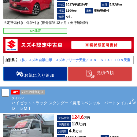
2017(平成29)年
5.5万Km
1200cc
車検整備付
なし
法定整備付き | 保証付き (部分保証 12ヶ月：走行無制限)
OK保証
山形県
（株）スズキ自販山形 スズキアリーナ天童／Ｕ’ｓ ＳＴＡＴＩＯＮ天童
見積依頼
お気に入り追加
UP!
パック料金あり
ダイハツ
ハイゼットトラック スタンダード農用スペシャル パートタイム４Ｗ
Ｄ ５ＭＴ
124.6
万円
支払総額
120
万円
車両価格
4.6
万円
諸費用