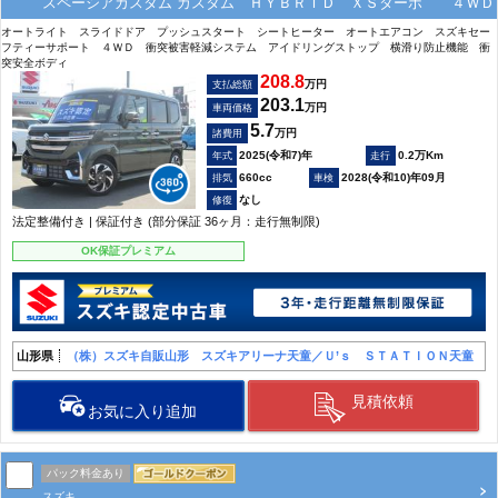
スペーシアカスタム カスタム ＨＹＢＲＩＤ ＸＳターボ ４ＷＤ
オートライト スライドドア プッシュスタート シートヒーター オートエアコン スズキセー
フティーサポート ４ＷＤ 衝突被害軽減システム アイドリングストップ 横滑り防止機能 衝
突安全ボディ
208.8
万円
支払総額
203.1
万円
車両価格
5.7
万円
諸費用
2025(令和7)年
0.2万Km
660cc
2028(令和10)年09月
なし
法定整備付き | 保証付き (部分保証 36ヶ月：走行無制限)
OK保証プレミアム
山形県
（株）スズキ自販山形 スズキアリーナ天童／Ｕ’ｓ ＳＴＡＴＩＯＮ天童
見積依頼
お気に入り追加
パック料金あり
スズキ