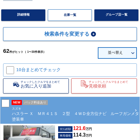
詳細情報
グループ店一覧
在庫一覧
検索条件を変更する
62
件がヒット（ 1〜30件表示）
並べ替え
10台まとめて
チェック
チェックしたクルマをまとめて
チェックしたクルマをまとめて
お気に入り追加
見積依頼
NEW
パック料金あり
スズキ
ハスラー Ｘ ＭＲ４１Ｓ ２型 ４ＷＤ全方位ナビ ルーフガンメタ
塗装車
121.6
万円
支払総額
114.3
万円
車両価格