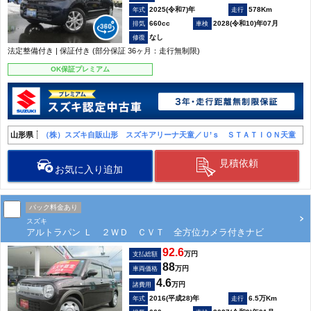
2025(令和7)年
578Km
660cc
2028(令和10)年07月
なし
法定整備付き | 保証付き (部分保証 36ヶ月：走行無制限)
OK保証プレミアム
山形県
（株）スズキ自販山形 スズキアリーナ天童／Ｕ’ｓ ＳＴＡＴＩＯＮ天童
見積依頼
お気に入り追加
パック料金あり
スズキ
アルトラパン Ｌ ２ＷＤ ＣＶＴ 全方位カメラ付きナビ
92.6
万円
支払総額
88
万円
車両価格
4.6
万円
諸費用
2016(平成28)年
6.5万Km