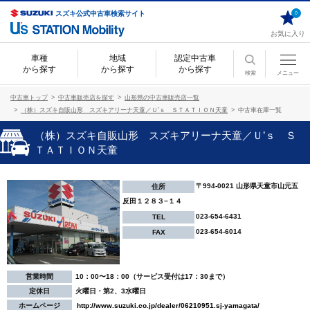
スズキ公式中古車検索サイト
0
お気に入り
車種
地域
認定中古車
から探す
から探す
から探す
検索
メニュー
中古車トップ
中古車販売店を探す
山形県の中古車販売店一覧
（株）スズキ自販山形 スズキアリーナ天童／Ｕ’ｓ ＳＴＡＴＩＯＮ天童
中古車在庫一覧
（株）スズキ自販山形 スズキアリーナ天童／Ｕ’ｓ Ｓ
ＴＡＴＩＯＮ天童
〒994-0021 山形県天童市山元五
住所
反田１２８３−１４
023-654-6431
TEL
023-654-6014
FAX
営業時間
10：00〜18：00（サービス受付は17：30まで）
定休日
火曜日・第2、3水曜日
ホームページ
http://www.suzuki.co.jp/dealer/06210951.sj-yamagata/