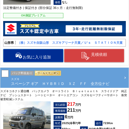
なし
法定整備付き | 保証付き (部分保証 36ヶ月：走行無制限)
OK保証プレミアム
山形県
（株）スズキ自販山形 スズキアリーナ天童／Ｕ’ｓ ＳＴＡＴＩＯＮ天童
見積依頼
お気に入り追加
パック料金あり
スズキ
スペーシア ギア ＨＹＢＲＩＤ ＸＺ ＦＦ 全方位ナビ
スズキコネクト通信機 バックカメラ オートライト Ｂｌｕｅｔｏｏｔｈ スライドドア 純正
ナビ プッシュスタート シートヒーター オートエアコン スズキセーフティーサポート 衝突
被害軽減システム
217
万円
支払総額
211
万円
車両価格
6
万円
諸費用
2025(令和7)年
723Km
660cc
2028(令和10)年10月