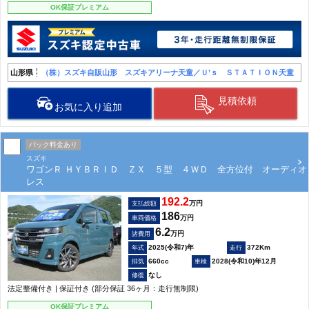
OK保証プレミアム
山形県
（株）スズキ自販山形 スズキアリーナ天童／Ｕ’ｓ ＳＴＡＴＩＯＮ天童
見積依頼
お気に入り追加
パック料金あり
スズキ
ワゴンＲ ＨＹＢＲＩＤ ＺＸ ５型 ４ＷＤ 全方位付 オーディオ
レス
192.2
万円
支払総額
186
万円
車両価格
6.2
万円
諸費用
2025(令和7)年
372Km
660cc
2028(令和10)年12月
なし
法定整備付き | 保証付き (部分保証 36ヶ月：走行無制限)
OK保証プレミアム