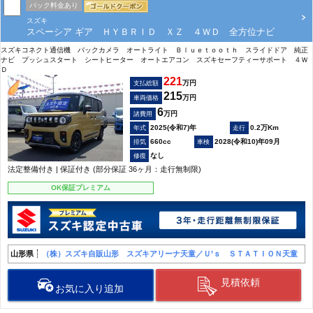
パック料金あり
スズキ
スペーシア ギア ＨＹＢＲＩＤ ＸＺ ４ＷＤ 全方位ナビ
スズキコネクト通信機 バックカメラ オートライト Ｂｌｕｅｔｏｏｔｈ スライドドア 純正
ナビ プッシュスタート シートヒーター オートエアコン スズキセーフティーサポート ４Ｗ
Ｄ
221
万円
支払総額
215
万円
車両価格
6
万円
諸費用
2025(令和7)年
0.2万Km
660cc
2028(令和10)年09月
なし
法定整備付き | 保証付き (部分保証 36ヶ月：走行無制限)
OK保証プレミアム
山形県
（株）スズキ自販山形 スズキアリーナ天童／Ｕ’ｓ ＳＴＡＴＩＯＮ天童
見積依頼
お気に入り追加