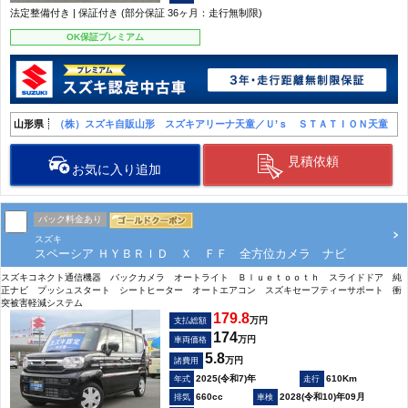
法定整備付き | 保証付き (部分保証 36ヶ月：走行無制限)
OK保証プレミアム
山形県
（株）スズキ自販山形 スズキアリーナ天童／Ｕ’ｓ ＳＴＡＴＩＯＮ天童
見積依頼
お気に入り追加
パック料金あり
スズキ
スペーシア ＨＹＢＲＩＤ Ｘ ＦＦ 全方位カメラ ナビ
スズキコネクト通信機器 バックカメラ オートライト Ｂｌｕｅｔｏｏｔｈ スライドドア 純
正ナビ プッシュスタート シートヒーター オートエアコン スズキセーフティーサポート 衝
突被害軽減システム
179.8
万円
支払総額
174
万円
車両価格
5.8
万円
諸費用
2025(令和7)年
610Km
660cc
2028(令和10)年09月