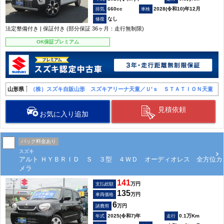
660cc
2028(令和10)年12月
なし
法定整備付き | 保証付き (部分保証 36ヶ月：走行無制限)
OK保証プレミアム
山形県
（株）スズキ自販山形 スズキアリーナ天童／Ｕ’ｓ ＳＴＡＴＩＯＮ天童
見積依頼
お気に入り追加
パック料金あり
スズキ
アルト ＨＹＢＲＩＤ Ｓ ３型 ４ＷＤ オーディオレス 全方位カ
メラ
141
万円
支払総額
135
万円
車両価格
6
万円
諸費用
2025(令和7)年
0.1万Km