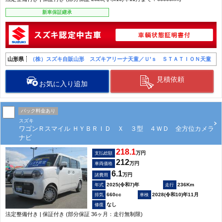
新車保証継承
山形県
（株）スズキ自販山形 スズキアリーナ天童／Ｕ’ｓ ＳＴＡＴＩＯＮ天童
見積依頼
お気に入り追加
パック料金あり
スズキ
ワゴンＲスマイル ＨＹＢＲＩＤ Ｘ ３型 ４ＷＤ 全方位カメラ
ナビ
218.1
万円
支払総額
212
万円
車両価格
6.1
万円
諸費用
2025(令和7)年
236Km
660cc
2028(令和10)年11月
なし
法定整備付き | 保証付き (部分保証 36ヶ月：走行無制限)