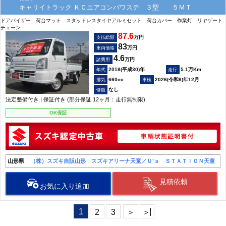
キャリイトラック ＫＣエアコンパワステ ３型 ５ＭＴ
ドアバイザー 荷台マット スタッドレスタイヤアルミセット 荷台カバー 作業灯 リヤゲート
チェーン
87.6
万円
支払総額
83
万円
車両価格
4.6
万円
諸費用
2018(平成30)年
5.1万Km
660cc
2026(令和8)年12月
なし
法定整備付き | 保証付き (部分保証 12ヶ月：走行無制限)
OK保証
山形県
（株）スズキ自販山形 スズキアリーナ天童／Ｕ’ｓ ＳＴＡＴＩＯＮ天童
見積依頼
お気に入り追加
1
2
3
＞
＞