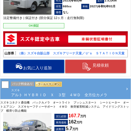
2023(令和5)年
2.5万Km
660cc
2027(令和9)年03月
なし
法定整備付き | 保証付き (部分保証 12ヶ月：走行無制限)
OK保証
山形県
（株）スズキ自販山形 スズキアリーナ天童／Ｕ’ｓ ＳＴＡＴＩＯＮ天童
見積依頼
お気に入り追加
パック料金あり
スズキ
アルト ＨＹＢＲＩＤ Ｘ ３型 ４ＷＤ 全方位カメラ
スズキコネクト通信機 バックカメラ オートライト プッシュスタート シートヒーター オー
トエアコン スズキセーフティーサポート ４ＷＤ 衝突被害軽減システム アイドリングストッ
プ 横滑り防止機能
167.7
万円
支払総額
162
万円
車両価格
5.7
万円
諸費用