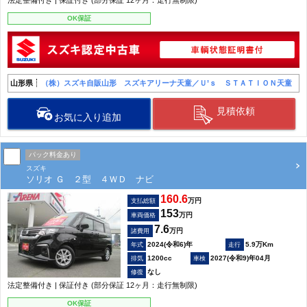
OK保証
山形県
（株）スズキ自販山形 スズキアリーナ天童／Ｕ’ｓ ＳＴＡＴＩＯＮ天童
見積依頼
お気に入り追加
パック料金あり
スズキ
ソリオ Ｇ ２型 ４ＷＤ ナビ
160.6
万円
支払総額
153
万円
車両価格
7.6
万円
諸費用
2024(令和6)年
5.9万Km
1200cc
2027(令和9)年04月
なし
法定整備付き | 保証付き (部分保証 12ヶ月：走行無制限)
OK保証