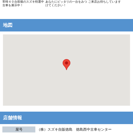
常時４０台前後のスズキ特選中
あなたにピッタリの一台をみつ
ご来店お待ちしています
古車を展示中！
けてください！
地図
店舗情報
屋号
（株）スズキ自販徳島 徳島西中古車センター