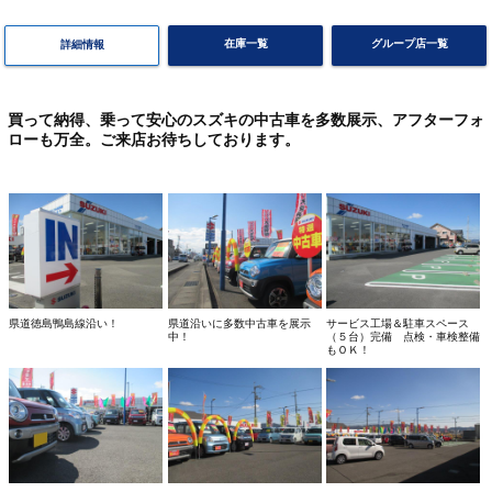
在庫一覧
グループ店一覧
詳細情報
買って納得、乗って安心のスズキの中古車を多数展示、アフターフォ
ローも万全。ご来店お待ちしております。
県道徳島鴨島線沿い！
県道沿いに多数中古車を展示
サービス工場＆駐車スペース
中！
（５台）完備 点検・車検整備
もＯＫ！