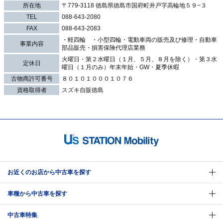
所在地
〒779-3118 徳島県徳島市国府町井戸字高輪地５９−３
TEL
088-643-2080
FAX
088-643-2083
・軽四輪 ・小型四輪・電動車両の販売及び修理・自動車
事業内容
部品販売・損害保険代理店業務
火曜日・第２水曜日（１月、５月、８月を除く）・第３水
定休日
曜日（１月のみ）年末年始・GW・夏季休暇
古物商許可番号
８０１０１０００１０７６
資格取得者
スズキ自販徳島
お近くのお店から中古車を探す
車種から中古車を探す
中古車特集