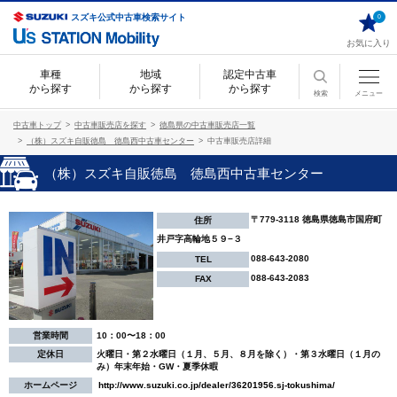
スズキ公式中古車検索サイト
0
お気に入り
車種
地域
認定中古車
から探す
から探す
から探す
検索
メニュー
中古車トップ
中古車販売店を探す
徳島県の中古車販売店一覧
（株）スズキ自販徳島 徳島西中古車センター
中古車販売店詳細
（株）スズキ自販徳島 徳島西中古車センター
〒779-3118 徳島県徳島市国府町
住所
井戸字高輪地５９−３
088-643-2080
TEL
088-643-2083
FAX
営業時間
10：00〜18：00
定休日
火曜日・第２水曜日（１月、５月、８月を除く）・第３水曜日（１月の
み）年末年始・GW・夏季休暇
ホームページ
http://www.suzuki.co.jp/dealer/36201956.sj-tokushima/