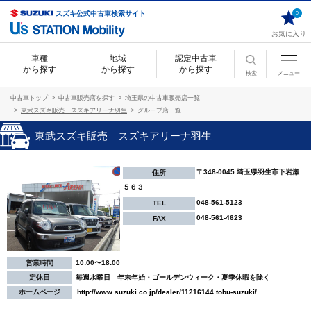
スズキ公式中古車検索サイト
0
お気に入り
車種
地域
認定中古車
から探す
から探す
から探す
検索
メニュー
中古車トップ
中古車販売店を探す
埼玉県の中古車販売店一覧
東武スズキ販売 スズキアリーナ羽生
グループ店一覧
東武スズキ販売 スズキアリーナ羽生
〒348-0045 埼玉県羽生市下岩瀬
住所
５６３
048-561-5123
TEL
048-561-4623
FAX
営業時間
10:00〜18:00
定休日
毎週水曜日 年末年始・ゴールデンウィーク・夏季休暇を除く
ホームページ
http://www.suzuki.co.jp/dealer/11216144.tobu-suzuki/