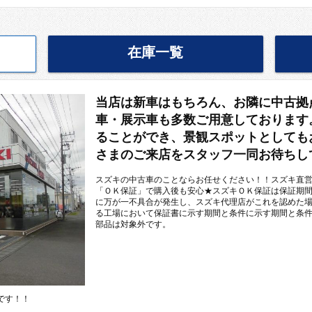
在庫一覧
当店は新車はもちろん、お隣に中古拠
車・展示車も多数ご用意しております
ることができ、景観スポットとしても
さまのご来店をスタッフ一同お待ちし
スズキの中古車のことならお任せください！！スズキ直
「ＯＫ保証」で購入後も安心★スズキＯＫ保証は保証期
に万が一不具合が発生し、スズキ代理店がこれを認めた
る工場において保証書に示す期間と条件に示す期間と条
部品は対象外です。
です！！