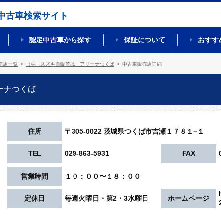
中古車検索サイト
認定中古車から探す
保証について
おすす
売店一覧
（株）スズキ自販茨城 アリーナつくば
中古車販売店詳細
ーナつくば
住所
〒305-0022 茨城県つくば市吉瀬１７８１−１
TEL
029-863-5931
FAX
営業時間
１０：００〜１８：００
定休日
毎週火曜日・第2・3水曜日
ホームページ