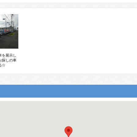
車を展示し
お探しの車
る☆