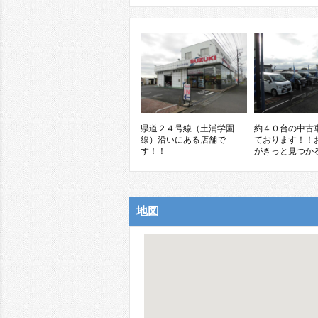
県道２４号線（土浦学園
約４０台の中古
線）沿いにある店舗で
ております！！
す！！
がきっと見つか
地図