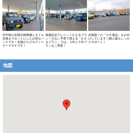
半年毎の定期点検整備とオイル
残価設定クレジットかえるプラ
全国統一の『ＯＫ保証』をお付
交換までセットにしたお得なパ
ン！少ない予算で買える「かえ
けしていますご購入後もしっか
ックです！全国のスズキディー
るプラン」では、３年と５年プ
りサポート！
ラーでＯＫです！
ランをご用意！
地図