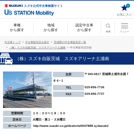
スズキ公式中古車検索サイト
0
お気に入り
車種
地域
認定中古車
から探す
から探す
から探す
検索
メニュー
中古車トップ
中古車販売店を探す
茨城県の中古車販売店一覧
（株）スズキ自販茨城 スズキアリーナ土浦南
中古車販売店詳細
（株）スズキ自販茨城 スズキアリーナ土浦南
〒300-0817 茨城県土浦市永国７
住所
８４−１
029-896-7736
TEL
029-896-7737
FAX
営業時間
１０：００〜１８：００
定休日
火曜日・第２・３水曜日
ホームページ
http://www.suzuki.co.jp/dealer/w0047888.sj-ibaraki/