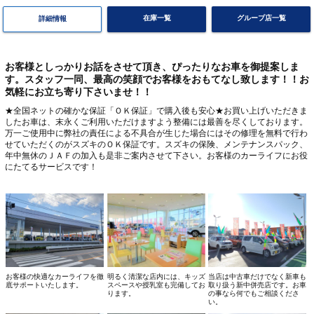
在庫一覧
グループ店一覧
詳細情報
お客様としっかりお話をさせて頂き、ぴったりなお車を御提案しま
す。スタッフ一同、最高の笑顔でお客様をおもてなし致します！！お
気軽にお立ち寄り下さいませ！！
★全国ネットの確かな保証「ＯＫ保証」で購入後も安心★お買い上げいただきま
したお車は、末永くご利用いただけますよう整備には最善を尽くしております。
万一ご使用中に弊社の責任による不具合が生じた場合にはその修理を無料で行わ
せていただくのがスズキのＯＫ保証です。スズキの保険、メンテナンスパック、
年中無休のＪＡＦの加入も是非ご案内させて下さい。お客様のカーライフにお役
にたてるサービスです！
お客様の快適なカーライフを徹
明るく清潔な店内には、キッズ
当店は中古車だけでなく新車も
底サポートいたします。
スペースや授乳室も完備してお
取り扱う新中併売店です。お車
ります。
の事なら何でもご相談くださ
い。