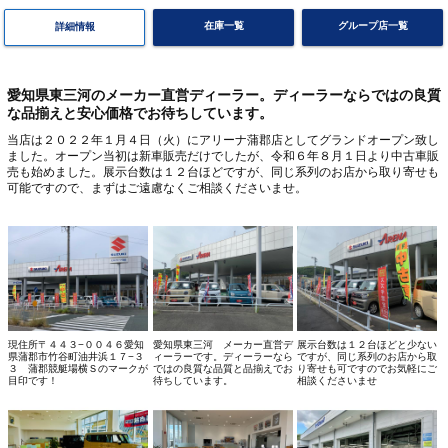
在庫一覧
グループ店一覧
詳細情報
愛知県東三河のメーカー直営ディーラー。ディーラーならではの良質
な品揃えと安心価格でお待ちしています。
当店は２０２２年１月４日（火）にアリーナ蒲郡店としてグランドオープン致し
ました。オープン当初は新車販売だけでしたが、令和６年８月１日より中古車販
売も始めました。展示台数は１２台ほどですが、同じ系列のお店から取り寄せも
可能ですので、まずはご遠慮なくご相談くださいませ。
現住所〒４４３−００４６愛知
愛知県東三河 メーカー直営デ
展示台数は１２台ほどと少ない
県蒲郡市竹谷町油井浜１７−３
ィーラーです。ディーラーなら
ですが、同じ系列のお店から取
３ 蒲郡競艇場横Ｓのマークが
ではの良質な品質と品揃えでお
り寄せも可ですのでお気軽にご
目印です！
待ちしています。
相談くださいませ