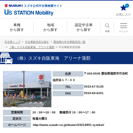
スズキ公式中古車検索サイト
0
お気に入り
車種
地域
認定中古車
から探す
から探す
から探す
検索
メニュー
中古車トップ
中古車販売店を探す
愛知県の中古車販売店一覧
（株）スズキ自販東海 アリーナ蒲郡
中古車販売店詳細
（株）スズキ自販東海 アリーナ蒲郡
〒443-0046 愛知県蒲郡市竹谷町
住所
油井浜１７−３３
0533-67-5135
TEL
0533-69-6201
FAX
営業時間
10：00〜18：00 整備受付 10：00〜17：00
定休日
毎週火曜日
ホームページ
http://www.suzuki.co.jp/dealer/23214951.sj-tokai/