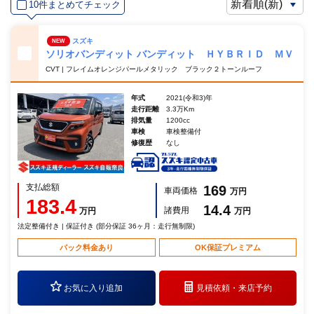
10件まとめてチェック
スズキ
NEW
ソリオバンディット バンディット ＨＹＢＲＩＤ ＭＶ
CVT | フレイムオレンジパールメタリック ブラック２トーンルーフ
年式
2021(令和3)年
走行距離
3.3万Km
排気量
1200cc
車検
車検整備付
修復歴
なし
支払総額
169
車両価格
万円
183.4
14.4
諸費用
万円
万円
法定整備付き | 保証付き (部分保証 36ヶ月：走行無制限)
パック料金あり
OK保証プレミアム
お気に入り追加
見積依頼・
来店予約