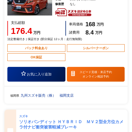
修復歴
なし
支払総額
168
車両価格
万円
176.4
8.4
諸費用
万円
万円
法定整備付き | 保証付き (部分保証 12ヶ月：走行無制限)
パック料金あり
シルバークーポン
OK保証
スピード見積・
来店予約
お気に入り追加
オンライン相談予約
九州スズキ販売（株） 福岡支店
福岡県
スズキ
ソリオバンディット ＨＹＢＲＩＤ ＭＶ２型全方位カメ
ラ付ナビ衝突被害軽減ブレーキ