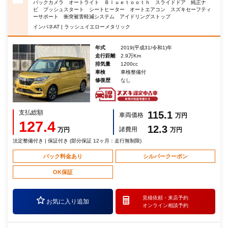
バックカメラ オートライト Ｂｌｕｅｔｏｏｔｈ スライドドア 純正ナ
ビ プッシュスタート シートヒーター オートエアコン スズキセーフティ
ーサポート 衝突被害軽減システム アイドリングストップ
インパネAT | ラッシュイエローメタリック
年式
2019(平成31/令和1)年
走行距離
2.9万Km
排気量
1200cc
車検
車検整備付
修復歴
なし
支払総額
115.1
車両価格
万円
127.4
12.3
諸費用
万円
万円
法定整備付き | 保証付き (部分保証 12ヶ月：走行無制限)
パック料金あり
シルバークーポン
OK保証
見積依頼・
来店予約
お気に入り追加
オンライン相談予約