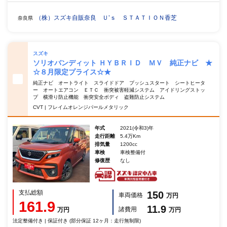
（株）スズキ自販奈良 Ｕ’ｓ ＳＴＡＴＩＯＮ香芝
奈良県
スズキ
ソリオバンディット ＨＹＢＲＩＤ ＭＶ 純正ナビ ★
☆８月限定プライス☆★
純正ナビ オートライト スライドドア プッシュスタート シートヒータ
ー オートエアコン ＥＴＣ 衝突被害軽減システム アイドリングストッ
プ 横滑り防止機能 衝突安全ボディ 盗難防止システム
CVT | フレイムオレンジパールメタリック
年式
2021(令和3)年
走行距離
5.4万Km
排気量
1200cc
車検
車検整備付
修復歴
なし
支払総額
150
車両価格
万円
161.9
11.9
諸費用
万円
万円
法定整備付き | 保証付き (部分保証 12ヶ月：走行無制限)