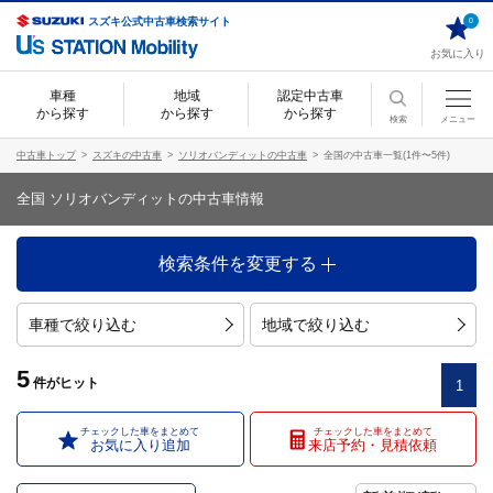
スズキ公式中古車検索サイト
0
お気に入り
車種
地域
認定中古車
から探す
から探す
から探す
検索
メニュー
中古車トップ
スズキの中古車
ソリオバンディットの中古車
全国の中古車一覧(1件〜5件)
全国 ソリオバンディットの中古車情報
検索条件を変更する
車種で絞り込む
地域で絞り込む
5
件
がヒット
1
チェックした車をまとめて
チェックした車をまとめて
お気に入り追加
来店予約・見積依頼