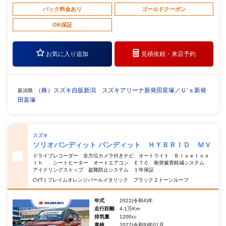
パック料金あり
ゴールドクーポン
OK保証
お気に入り追加
見積依頼・
来店予約
（株）スズキ自販新潟 スズキアリーナ新発田富塚／Ｕ’ｓ新発
新潟県
田富塚
スズキ
ソリオバンディット バンディット ＨＹＢＲＩＤ ＭＶ
ドライブレコーダー 全方位カメラ付きナビ オートライト Ｂｌｕｅｔｏｏ
ｔｈ シートヒーター オートエアコン ＥＴＣ 衝突被害軽減システム
アイドリングストップ 盗難防止システム １年保証
CVT | フレイムオレンジパールメタリック ブラック２トーンルーフ
年式
2022(令和4)年
走行距離
4.1万Km
排気量
1200cc
車検
2027(令和9)年01月