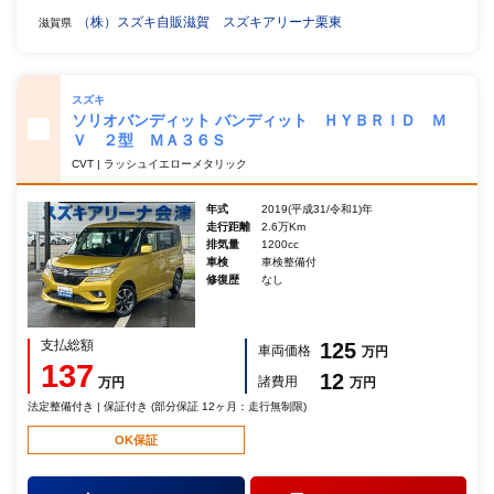
（株）スズキ自販滋賀 スズキアリーナ栗東
滋賀県
スズキ
ソリオバンディット バンディット ＨＹＢＲＩＤ Ｍ
Ｖ ２型 ＭＡ３６Ｓ
CVT | ラッシュイエローメタリック
年式
2019(平成31/令和1)年
走行距離
2.6万Km
排気量
1200cc
車検
車検整備付
修復歴
なし
支払総額
125
車両価格
万円
137
12
諸費用
万円
万円
法定整備付き | 保証付き (部分保証 12ヶ月：走行無制限)
OK保証