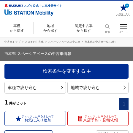
スズキ公式中古車検索サイト
0
お気に入り
車種
地域
認定中古車
から探す
から探す
から探す
検索
メニュー
中古車トップ
スズキの中古車
スペーシアベースの中古車
熊本県の中古車一覧 (1件)
熊本県 スペーシアベースの中古車情報
検索条件を変更する
車種で絞り込む
地域で絞り込む
1
件
がヒット
1
チェックした車をまとめて
チェックした車をまとめて
お気に入り追加
来店予約・見積依頼