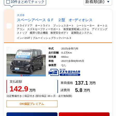
10件まとめてチェック
スズキ
スペーシアベース ＧＦ ２型 オ−ディオレス
スライドドア オートライト プッシュスタート シートヒーター オートエ
アコン スズキセーフティーサポート 衝突被害軽減システム アイドリング
ストップ 横滑り防止機能 衝突安全ボディ 盗難防止システム
インパネAT | ブルーイッシュブラックパール３
年式
2025(令和7)年
走行距離
0.2万Km
排気量
660cc
車検
2027(令和9)年05月
修復歴
なし
支払総額
137.1
車両価格
万円
142.9
5.8
諸費用
万円
万円
法定整備付き | 保証付き (部分保証 36ヶ月：走行無制限)
OK保証プレミアム