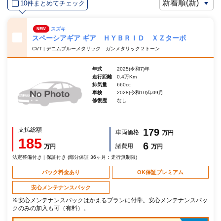
10件まとめてチェック
スズキ
NEW
スペーシアギア ギア ＨＹＢＲＩＤ ＸＺターボ
CVT | デニムブルーメタリック ガンメタリック２トーン
年式
2025(令和7)年
走行距離
0.4万Km
排気量
660cc
車検
2028(令和10)年09月
修復歴
なし
支払総額
179
車両価格
万円
185
6
諸費用
万円
万円
法定整備付き | 保証付き (部分保証 36ヶ月：走行無制限)
パック料金あり
OK保証プレミアム
安心メンテナンスパック
※安心メンテナンスパックはかえるプランに付帯。安心メンテナンスパッ
クのみの加入も可（有料）。