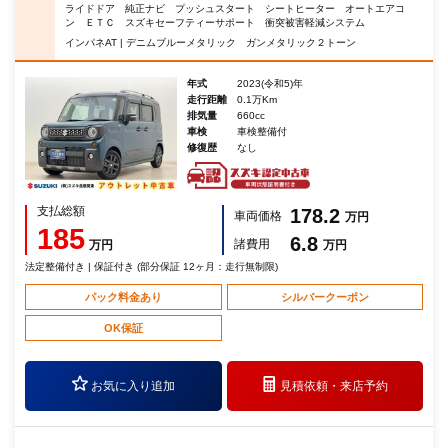
ライドドア 純正ナビ プッシュスタート シートヒーター オートエアコ
ン ＥＴＣ スズキセーフティーサポート 衝突被害軽減システム
インパネAT | デニムブルーメタリック ガンメタリック２トーン
年式
2023(令和5)年
走行距離
0.1万Km
排気量
660cc
車検
車検整備付
修復歴
なし
支払総額
178.2
車両価格
万円
185
6.8
諸費用
万円
万円
法定整備付き | 保証付き (部分保証 12ヶ月：走行無制限)
パック料金あり
シルバークーポン
OK保証
お気に入り追加
見積依頼・
来店予約