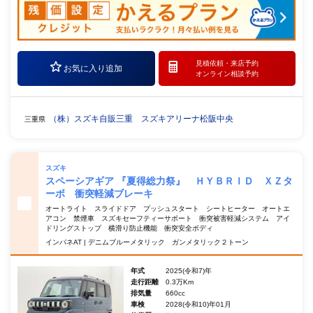
見積依頼・
来店予約
お気に入り追加
オンライン相談予約
（株）スズキ自販三重 スズキアリーナ松阪中央
三重県
スズキ
スペーシアギア 『夏得総力祭』 ＨＹＢＲＩＤ ＸＺタ
ーボ 衝突軽減ブレーキ
オートライト スライドドア プッシュスタート シートヒーター オートエ
アコン 禁煙車 スズキセーフティーサポート 衝突被害軽減システム アイ
ドリングストップ 横滑り防止機能 衝突安全ボディ
インパネAT | デニムブルーメタリック ガンメタリック２トーン
年式
2025(令和7)年
走行距離
0.3万Km
排気量
660cc
車検
2028(令和10)年01月