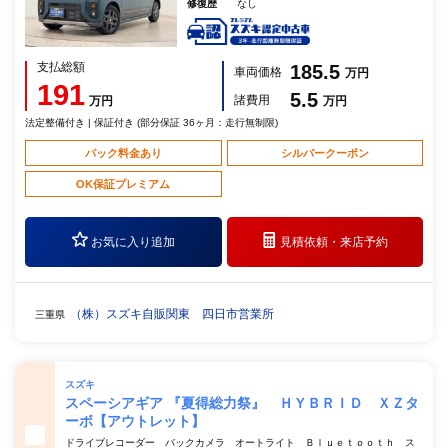
修復歴
なし
支払総額
185.5
車両価格
万円
191
5.5
諸費用
万円
万円
法定整備付き | 保証付き (部分保証 36ヶ月：走行無制限)
パック料金あり
シルバークーポン
OK保証プレミアム
お気に入り追加
見積依頼・
来店予約
（株）スズキ自販関東 四日市営業所
三重県
スズキ
スペーシアギア 『夏得総力祭』 ＨＹＢＲＩＤ ＸＺタ
ーボ【アウトレット】
ドライブレコーダー バックカメラ オートライト Ｂｌｕｅｔｏｏｔｈ ス