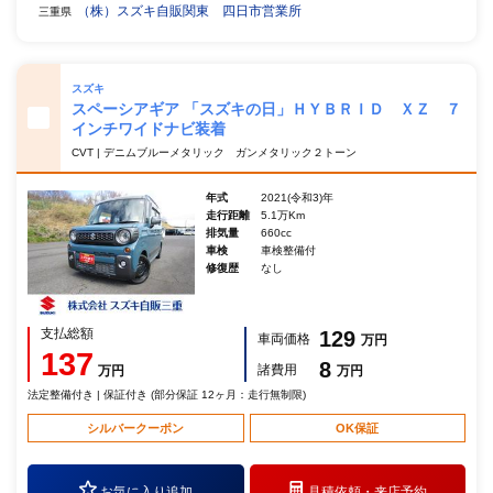
（株）スズキ自販関東 四日市営業所
三重県
スズキ
スペーシアギア 「スズキの日」ＨＹＢＲＩＤ ＸＺ ７
インチワイドナビ装着
CVT | デニムブルーメタリック ガンメタリック２トーン
年式
2021(令和3)年
走行距離
5.1万Km
排気量
660cc
車検
車検整備付
修復歴
なし
支払総額
129
車両価格
万円
137
8
諸費用
万円
万円
法定整備付き | 保証付き (部分保証 12ヶ月：走行無制限)
シルバークーポン
OK保証
お気に入り追加
見積依頼・
来店予約