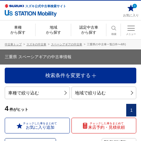
スズキ公式中古車検索サイト
0
お気に入り
車種
地域
認定中古車
から探す
から探す
から探す
検索
メニュー
中古車トップ
スズキの中古車
スペーシアギアの中古車
三重県の中古車一覧(1件〜4件)
三重県 スペーシアギアの中古車情報
検索条件を変更する
車種で絞り込む
地域で絞り込む
4
件
がヒット
1
チェックした車をまとめて
チェックした車をまとめて
お気に入り追加
来店予約・見積依頼