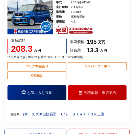
年式
2021(令和3)年
走行距離
2.4万Km
排気量
1200cc
車検
車検整備付
修復歴
なし
支払総額
195
車両価格
万円
208.3
13.3
諸費用
万円
万円
法定整備付き | 保証付き (部分保証 12ヶ月：走行無制限)
パック料金あり
シルバークーポン
OK保証
お気に入り追加
見積依頼・
来店予約
（株）スズキ自販長野 Ｕ’ｓ ＳＴＡＴＩＯＮ上田
長野県
チェックした車をまとめて
チェックした車をまとめて