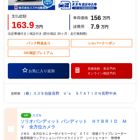
支払総額
156
車両価格
万円
163.9
7.9
諸費用
万円
万円
法定整備付き | 保証付き (部分保証 36ヶ月：走行無制限)
パック料金あり
シルバークーポン
OK保証プレミアム
見積依頼・
来店予約
お気に入り追加
オンライン相談予約
（株）スズキ自販長野 Ｕ’ｓ ＳＴＡＴＩＯＮ長野中央
長野県
スズキ
UP!
ソリオバンディット バンディット ＨＹＢＲＩＤ Ｍ
Ｖ 全方位カメラ
２ＷＤ 全方位モニター付メモリーナビ ＥＴＣ 前後ドライブレコーダー
後席両側ワンアクションパワースライドドア シートヒーター 禁煙車