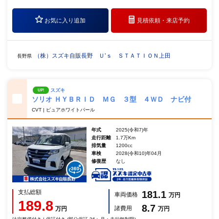
お気に入り追加
見積依頼・
来店予約
（株）スズキ自販長野 Ｕ’ｓ ＳＴＡＴＩＯＮ上田
長野県
スズキ
UP!
ソリオ ＨＹＢＲＩＤ ＭＧ ３型 ４ＷＤ ナビ付
CVT | ピュアホワイトパール
年式
2025(令和7)年
走行距離
1.7万Km
排気量
1200cc
車検
2028(令和10)年04月
修復歴
なし
支払総額
181.1
車両価格
万円
189.8
8.7
諸費用
万円
万円