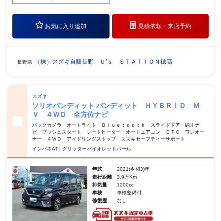
お気に入り追加
見積依頼・
来店予約
（株）スズキ自販長野 Ｕ’ｓ ＳＴＡＴＩＯＮ穂高
長野県
スズキ
ソリオバンディット バンディット ＨＹＢＲＩＤ Ｍ
Ｖ ４ＷＤ 全方位ナビ
バックカメラ オートライト Ｂｌｕｅｔｏｏｔｈ スライドドア 純正ナ
ビ プッシュスタート シートヒーター オートエアコン ＥＴＣ ワンオー
ナー ４ＷＤ アイドリングストップ スズキセーフティーサポート
インパネAT | グリッターバイオレットパール
年式
2021(令和3)年
走行距離
3.9万Km
排気量
1200cc
車検
車検整備付
修復歴
なし