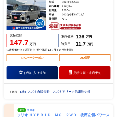
年式
2023(令和5)年
走行距離
2.6万Km
排気量
1200cc
車検
2026(令和8)年11月
修復歴
なし
支払総額
136
車両価格
万円
147.7
11.7
諸費用
万円
万円
法定整備付き | 保証付き (部分保証 12ヶ月：走行無制限)
シルバークーポン
OK保証
お気に入り追加
見積依頼・
来店予約
（株）スズキ自販長野 スズキアリーナ信州駒ケ根
長野県
スズキ
UP!
ソリオ ＨＹＢＲＩＤ ＭＧ ２ＷＤ 後席左側パワース