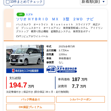
10件まとめてチェック
スズキ
UP!
ソリオ ＨＹＢＲＩＤ ＭＸ ３型 ２ＷＤ ナビ
バックカメラ オートライト Ｂｌｕｅｔｏｏｔｈ スライドドア 純正ナ
ビ プッシュスタート オートエアコン 衝突被害軽減システム アイドリン
グストップ 横滑り防止機能 盗難防止システム 衝突安全ボディ
CVT | ピュアホワイトパール
年式
2025(令和7)年
走行距離
3.7万Km
排気量
1200cc
車検
車検整備付
修復歴
なし
支払総額
187
車両価格
万円
194.7
7.7
諸費用
万円
万円
法定整備付き | 保証付き (部分保証 36ヶ月：走行無制限)
パック料金あり
シルバークーポン
OK保証プレミアム