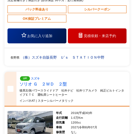
法定整備付き | 保証付き (部分保証 36ヶ月：走行無制限)
パック料金あり
シルバークーポン
OK保証プレミアム
お気に入り追加
見積依頼・
来店予約
（株）スズキ自販長野 Ｕ’ｓ ＳＴＡＴＩＯＮ中野
長野県
スズキ
UP!
ソリオ Ｇ ２ＷＤ ２型
後席左側パワースライドドア 社外ナビ 社外リアカメラ 純正ビルトインタ
イプＥＴＣ 運転席シートヒーター
インパネAT | スターシルバーメタリック
年式
2018(平成30)年
走行距離
1.0万Km
排気量
1200cc
車検
2027(令和9)年07月
修復歴
なし