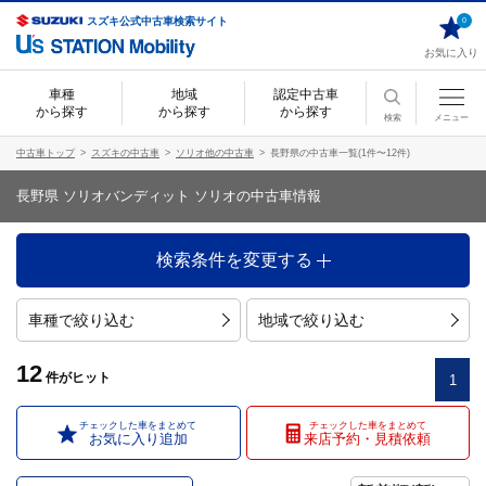
スズキ公式中古車検索サイト
0
お気に入り
車種
地域
認定中古車
から探す
から探す
から探す
検索
メニュー
中古車トップ
スズキの中古車
ソリオ他の中古車
長野県の中古車一覧(1件〜12件)
長野県 ソリオバンディット ソリオの中古車情報
検索条件を変更する
車種で絞り込む
地域で絞り込む
12
件
がヒット
1
チェックした車をまとめて
チェックした車をまとめて
お気に入り追加
来店予約・見積依頼