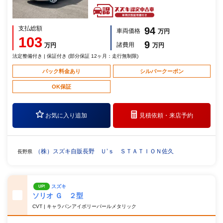
支払総額
94
車両価格
万円
103
9
諸費用
万円
万円
法定整備付き | 保証付き (部分保証 12ヶ月：走行無制限)
パック料金あり
シルバークーポン
OK保証
お気に入り追加
見積依頼・
来店予約
（株）スズキ自販長野 Ｕ’ｓ ＳＴＡＴＩＯＮ佐久
長野県
スズキ
UP!
ソリオ Ｇ ２型
CVT | キャラバンアイボリーパールメタリック