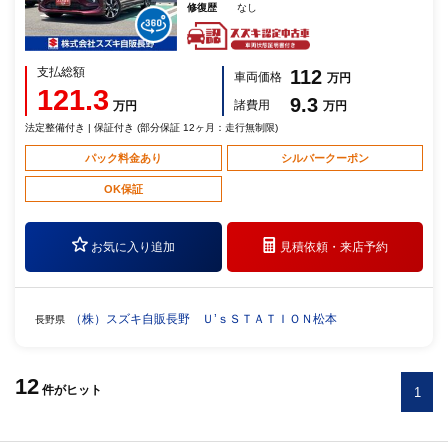
修復歴
なし
支払総額
112
車両価格
万円
121.3
9.3
諸費用
万円
万円
法定整備付き | 保証付き (部分保証 12ヶ月：走行無制限)
パック料金あり
シルバークーポン
OK保証
お気に入り追加
見積依頼・
来店予約
（株）スズキ自販長野 Ｕ’ｓＳＴＡＴＩＯＮ松本
長野県
12
件
がヒット
1