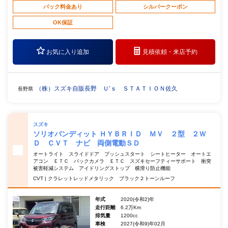
パック料金あり
シルバークーポン
OK保証
お気に入り追加
見積依頼・
来店予約
（株）スズキ自販長野 Ｕ’ｓ ＳＴＡＴＩＯＮ佐久
長野県
スズキ
ソリオバンディット ＨＹＢＲＩＤ ＭＶ ２型 ２Ｗ
Ｄ ＣＶＴ ナビ 両側電動ＳＤ
オートライト スライドドア プッシュスタート シートヒーター オートエ
アコン ＥＴＣ バックカメラ ＥＴＣ スズキセーフティーサポート 衝突
被害軽減システム アイドリングストップ 横滑り防止機能
CVT | クラレットレッドメタリック ブラック２トーンルーフ
年式
2020(令和2)年
走行距離
6.2万Km
排気量
1200cc
車検
2027(令和9)年02月