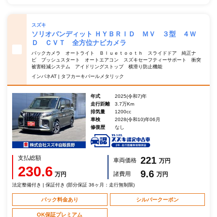
スズキ
ソリオバンディット ＨＹＢＲＩＤ ＭＶ ３型 ４Ｗ
Ｄ ＣＶＴ 全方位ナビカメラ
バックカメラ オートライト Ｂｌｕｅｔｏｏｔｈ スライドドア 純正ナ
ビ プッシュスタート オートエアコン スズキセーフティーサポート 衝突
被害軽減システム アイドリングストップ 横滑り防止機能
インパネAT | タフカーキパールメタリック
年式
2025(令和7)年
走行距離
3.7万Km
排気量
1200cc
車検
2028(令和10)年06月
修復歴
なし
支払総額
221
車両価格
万円
230.6
9.6
諸費用
万円
万円
法定整備付き | 保証付き (部分保証 36ヶ月：走行無制限)
パック料金あり
シルバークーポン
OK保証プレミアム