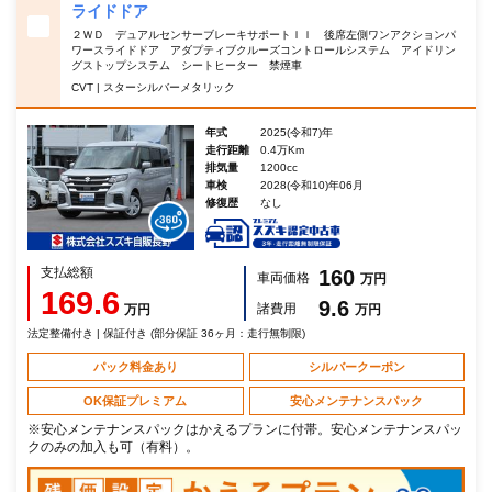
ライドドア
２ＷＤ デュアルセンサーブレーキサポートＩＩ 後席左側ワンアクションパ
ワースライドドア アダプティブクルーズコントロールシステム アイドリン
グストップシステム シートヒーター 禁煙車
CVT | スターシルバーメタリック
年式
2025(令和7)年
走行距離
0.4万Km
排気量
1200cc
車検
2028(令和10)年06月
修復歴
なし
支払総額
160
車両価格
万円
169.6
9.6
諸費用
万円
万円
法定整備付き | 保証付き (部分保証 36ヶ月：走行無制限)
パック料金あり
シルバークーポン
OK保証プレミアム
安心メンテナンスパック
※安心メンテナンスパックはかえるプランに付帯。安心メンテナンスパッ
クのみの加入も可（有料）。