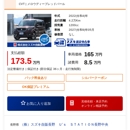
CVT | メロウディープレッドパール
年式
2022(令和4)年
走行距離
4.2万Km
排気量
1200cc
車検
2027(令和9)年05月
修復歴
なし
支払総額
165
車両価格
万円
173.5
8.5
諸費用
万円
万円
法定整備付き | 保証付き (部分保証 36ヶ月：走行無制限)
パック料金あり
シルバークーポン
OK保証プレミアム
見積依頼・
来店予約
お気に入り追加
オンライン相談予約
（株）スズキ自販長野 Ｕ’ｓ ＳＴＡＴＩＯＮ長野中央
長野県