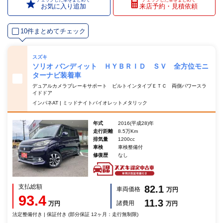
お気に入り追加
来店予約・見積依頼
10件まとめてチェック
スズキ
ソリオ バンディット ＨＹＢＲＩＤ ＳＶ 全方位モニ
ターナビ装着車
デュアルカメラブレーキサポート ビルトインタイプＥＴＣ 両側パワースラ
イドドア
インパネAT | ミッドナイトバイオレットメタリック
年式
2016(平成28)年
走行距離
8.5万Km
排気量
1200cc
車検
車検整備付
修復歴
なし
支払総額
82.1
車両価格
万円
93.4
11.3
諸費用
万円
万円
法定整備付き | 保証付き (部分保証 12ヶ月：走行無制限)