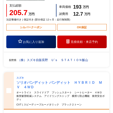
支払総額
193
車両価格
万円
205.7
12.7
諸費用
万円
万円
法定整備付き | 保証付き (部分保証 12ヶ月：走行無制限)
シルバークーポン
OK保証
お気に入り追加
見積依頼・
来店予約
（株）スズキ自販長野 Ｕ’ｓ ＳＴＡＴＩＯＮ飯山
長野県
スズキ
ソリオバンディット バンディット ＨＹＢＲＩＤ Ｍ
Ｖ ４ＷＤ
オートライト スライドドア プッシュスタート シートヒーター ４ＷＤ
衝突被害軽減システム アイドリングストップ 横滑り防止機能 衝突安全ボ
ディ
CVT | スピーディーブルーメタリック ブラック２トーン