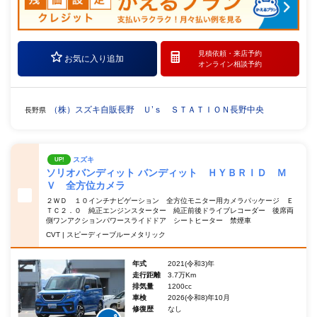
見積依頼・
来店予約
お気に入り追加
オンライン相談予約
（株）スズキ自販長野 Ｕ’ｓ ＳＴＡＴＩＯＮ長野中央
長野県
スズキ
UP!
ソリオバンディット バンディット ＨＹＢＲＩＤ Ｍ
Ｖ 全方位カメラ
２ＷＤ １０インチナビゲーション 全方位モニター用カメラパッケージ Ｅ
ＴＣ２．０ 純正エンジンスターター 純正前後ドライブレコーダー 後席両
側ワンアクションパワースライドドア シートヒーター 禁煙車
CVT | スピーディーブルーメタリック
年式
2021(令和3)年
走行距離
3.7万Km
排気量
1200cc
車検
2026(令和8)年10月
修復歴
なし