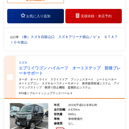
お気に入り追加
見積依頼・
来店予約
（株）スズキ自販山口 スズキアリーナ徳山／Ｕ’ｓ ＳＴＡＴ
山口県
ＩＯＮ徳山
スズキ
エブリイワゴン ハイルーフ オートステップ 前後ブレ
ーキサポート
ターボ オートライト スライドドア プッシュスタート シートヒーター
オートエアコン スズキセーフティーサポート 衝突被害軽減システム アイ
ドリングストップ 横滑り防止機能 盗難防止システム
AT4速 | ブルーイッシュブラックパール３
年式
2019(平成31/令和1)年
走行距離
4.6万Km
排気量
660cc
車検
車検整備付
修復歴
なし