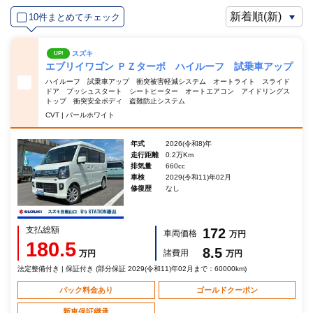
10件まとめてチェック
スズキ
UP!
エブリイワゴン ＰＺターボ ハイルーフ 試乗車アップ
ハイルーフ 試乗車アップ 衝突被害軽減システム オートライト スライド
ドア プッシュスタート シートヒーター オートエアコン アイドリングス
トップ 衝突安全ボディ 盗難防止システム
CVT | パールホワイト
年式
2026(令和8)年
走行距離
0.2万Km
排気量
660cc
車検
2029(令和11)年02月
修復歴
なし
支払総額
172
車両価格
万円
180.5
8.5
諸費用
万円
万円
法定整備付き | 保証付き (部分保証 2029(令和11)年02月まで：60000km)
パック料金あり
ゴールドクーポン
新車保証継承