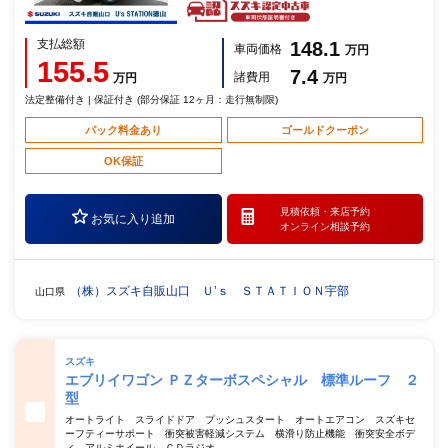
支払総額
148.1
車両価格
万円
155.5
7.4
諸費用
万円
万円
法定整備付き | 保証付き (部分保証 12ヶ月：走行無制限)
パック料金あり
ゴールドクーポン
OK保証
見積依頼・
来店予約
お気に入り追加
オンライン相談予約
（株）スズキ自販山口 Ｕ’ｓ ＳＴＡＴＩＯＮ宇部
山口県
スズキ
エブリイワゴン ＰＺターボスペシャル 標準ルーフ ２
型
オートライト スライドドア プッシュスタート オートエアコン スズキセ
ーフティーサポート 衝突被害軽減システム 横滑り防止機能 衝突安全ボデ
ィ アルミホイール ＣＤラジオ