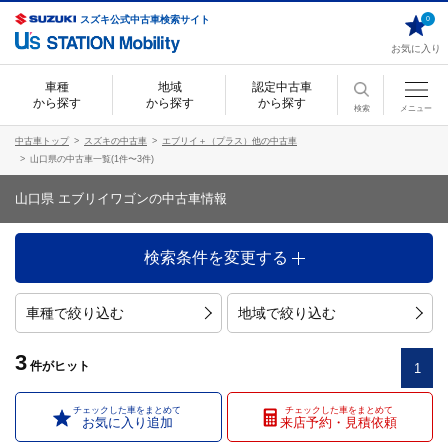
スズキ公式中古車検索サイト
0
お気に入り
車種
地域
認定中古車
から探す
から探す
から探す
検索
メニュー
中古車トップ
スズキの中古車
エブリイ＋（プラス）他の中古車
山口県の中古車一覧(1件〜3件)
山口県 エブリイワゴンの中古車情報
検索条件を変更する
車種で絞り込む
地域で絞り込む
3
件
がヒット
1
チェックした車をまとめて
チェックした車をまとめて
お気に入り追加
来店予約・見積依頼