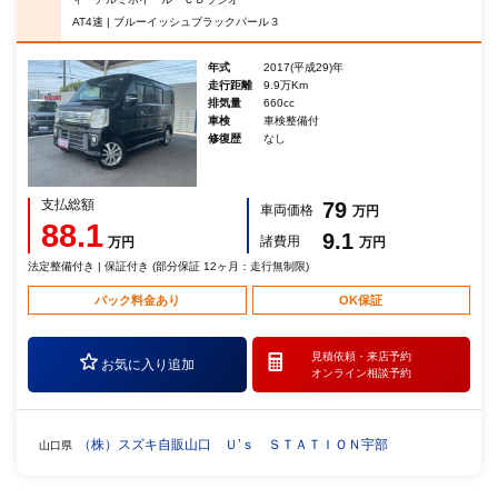
AT4速 | ブルーイッシュブラックパール３
年式
2017(平成29)年
走行距離
9.9万Km
排気量
660cc
車検
車検整備付
修復歴
なし
支払総額
79
車両価格
万円
88.1
9.1
諸費用
万円
万円
法定整備付き | 保証付き (部分保証 12ヶ月：走行無制限)
パック料金あり
OK保証
見積依頼・
来店予約
お気に入り追加
オンライン相談予約
（株）スズキ自販山口 Ｕ’ｓ ＳＴＡＴＩＯＮ宇部
山口県