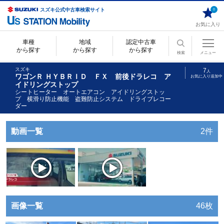
スズキ公式中古車検索サイト
0
お気に入り
車種
地域
認定中古車
から探す
から探す
から探す
検索
メニュー
スズキ
7
人
ワゴンＲ ＨＹＢＲＩＤ ＦＸ 前後ドラレコ ア
お気に入り追加中
イドリングストップ
シートヒーター オートエアコン アイドリングストッ
プ 横滑り防止機能 盗難防止システム ドライブレコー
ダー
動画一覧
2件
画像一覧
46枚