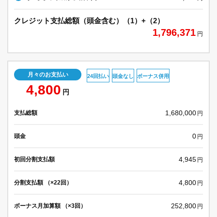
クレジット支払総額（頭金含む）（1）+（2）
1,796,371
円
月々のお支払い
24回払い
頭金なし
ボーナス併用
4,800
円
1,680,000
支払総額
円
0
頭金
円
4,945
初回分割支払額
円
4,800
分割支払額 （×22回）
円
252,800
ボーナス月加算額 （×3回）
円