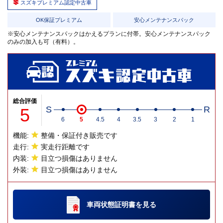
スズキプレミアム認定中古車
OK保証プレミアム
安心メンテナンスパック
※安心メンテナンスパックはかえるプランに付帯。安心メンテナンスパック
のみの加入も可（有料）。
総合評価
5
S
R
6
5
4.5
4
3.5
3
2
1
機能:
整備・保証付き販売です
走行:
実走行距離です
内装:
目立つ損傷はありません
外装:
目立つ損傷はありません
車両状態証明書
を見る