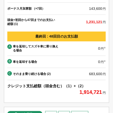
143,600
ボーナス月加算額 （×7回）
円
頭金+初回から47回までのお支払い
1,231,121
円
総額 (1)
最終回 : 48回目のお支払額
車を返却してスズキ車に乗り換え
A
0
※
円
る場合
B
0
車を返却する場合
※
円
C
683,600
そのまま乗り続ける場合 (2)
円
クレジット支払総額（頭金含む）（1）+（2）
1,914,721
円