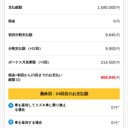
1,680,000
支払総額
円
0
頭金
円
9,845
初回分割支払額
円
9,800
分割支払額 （×22回）
円
214,500
ボーナス月加算額 （×3回）
円
頭金+初回から23回までのお支払い
868,945
円
総額 (1)
最終回 : 24回目のお支払額
車を返却してスズキ車に乗り換え
A
0
※
円
る場合
B
0
車を返却する場合
※
円