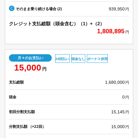
C
939,950
そのまま乗り続ける場合 (2)
円
クレジット支払総額（頭金含む）（1）+（2）
1,808,895
円
月々のお支払い
24回払い
頭金なし
ボーナス併用
15,000
円
1,680,000
支払総額
円
0
頭金
円
15,145
初回分割支払額
円
15,000
分割支払額 （×22回）
円