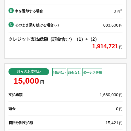
B
0
車を返却する場合
※
円
C
683,600
そのまま乗り続ける場合 (2)
円
クレジット支払総額（頭金含む）（1）+（2）
1,914,721
円
月々のお支払い
48回払い
頭金なし
ボーナス併用
15,000
円
1,680,000
支払総額
円
0
頭金
円
15,421
初回分割支払額
円