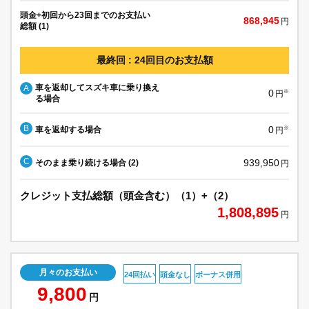
頭金+初回から23回までのお支払い
868,945
円
総額 (1)
最終回 : 24回目のお支払額
車を返却してスズキ車に乗り換え
A
0
※
円
る場合
B
0
車を返却する場合
※
円
C
939,950
そのまま乗り続ける場合 (2)
円
クレジット支払総額（頭金含む）（1）+（2）
1,808,895
円
月々のお支払い
24回払い
頭金なし
ボーナス併用
9,800
円