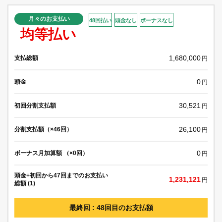
月々のお支払い
48回払い
頭金なし
ボーナスなし
均等払い
1,680,000
支払総額
円
0
頭金
円
30,521
初回分割支払額
円
26,100
分割支払額（×46回）
円
0
ボーナス月加算額 （×0回）
円
頭金+初回から47回までのお支払い
1,231,121
円
総額 (1)
最終回 : 48回目のお支払額