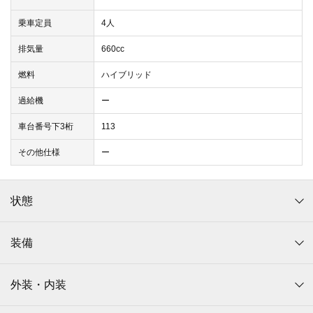
乗車定員
4人
排気量
660cc
燃料
ハイブリッド
過給機
ー
車台番号下3桁
113
その他仕様
ー
状態
装備
外装・内装