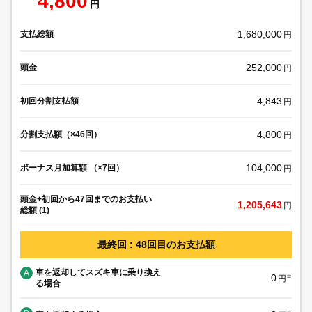
4,800
円
1,680,000
支払総額
円
252,000
頭金
円
4,843
初回分割支払額
円
4,800
分割支払額（×46回）
円
104,000
ボーナス月加算額 （×7回）
円
頭金+初回から47回までのお支払い
1,205,643
円
総額 (1)
最終回 : 48回目のお支払額
車を返却してスズキ車に乗り換え
A
0
※
円
る場合