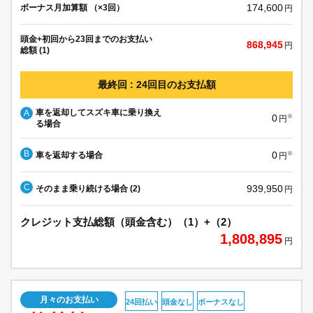
174,600
ボーナス月加算額 （×3回）
円
頭金+初回から23回までのお支払い
868,945
円
総額 (1)
最終回 : 24回目のお支払額
車を返却してスズキ車に乗り換え
A
0
※
円
る場合
B
0
車を返却する場合
※
円
C
939,950
そのまま乗り続ける場合 (2)
円
クレジット支払総額（頭金含む）（1）+（2）
1,808,895
円
月々のお支払い
24回払い
頭金なし
ボーナスなし