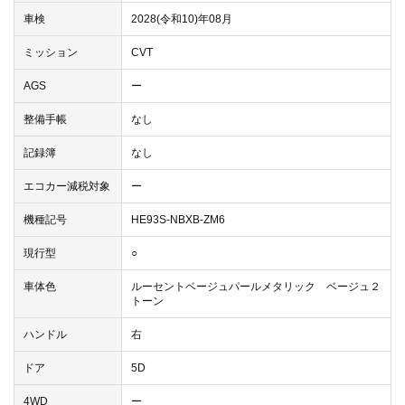
車検
2028(令和10)年08月
ミッション
CVT
AGS
ー
整備手帳
なし
記録簿
なし
エコカー減税対象
ー
機種記号
HE93S-NBXB-ZM6
現行型
○
車体色
ルーセントベージュパールメタリック ベージュ２
トーン
ハンドル
右
ドア
5D
4WD
ー