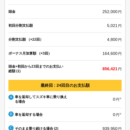
252,000
頭金
円
5,021
初回分割支払額
円
4,800
分割支払額 （×22回）
円
164,600
ボーナス月加算額 （×3回）
円
頭金+初回から23回までのお支払い
856,421
円
総額 (1)
最終回 : 24回目のお支払額
車を返却してスズキ車に乗り換え
A
0
※
円
る場合
B
0
車を返却する場合
※
円
C
939,950
そのまま乗り続ける場合 (2)
円