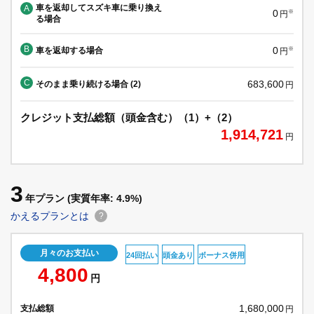
車を返却してスズキ車に乗り換え
A
0
※
円
る場合
B
0
車を返却する場合
※
円
C
683,600
そのまま乗り続ける場合 (2)
円
クレジット支払総額（頭金含む）（1）+（2）
1,914,721
円
3
年プラン
(実質年率: 4.9%)
かえるプランとは
?
月々のお支払い
24回払い
頭金あり
ボーナス併用
4,800
円
1,680,000
支払総額
円