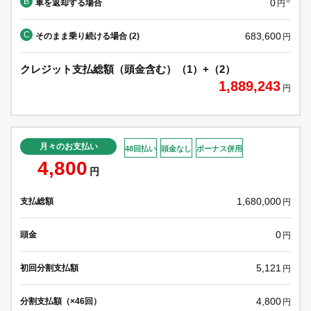
B
0
車を返却する場合
※
円
C
683,600
そのまま乗り続ける場合 (2)
円
クレジット支払総額（頭金含む）（1）+（2）
1,889,243
円
月々のお支払い
48回払い
頭金なし
ボーナス併用
4,800
円
1,680,000
支払総額
円
0
頭金
円
5,121
初回分割支払額
円
4,800
分割支払額（×46回）
円