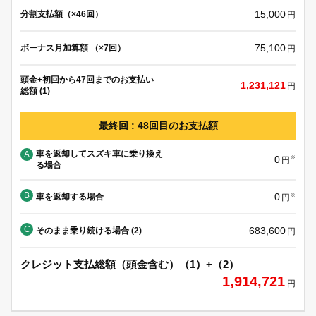
15,000
分割支払額（×46回）
円
75,100
ボーナス月加算額 （×7回）
円
頭金+初回から47回までのお支払い
1,231,121
円
総額 (1)
最終回 : 48回目のお支払額
車を返却してスズキ車に乗り換え
A
0
※
円
る場合
B
0
車を返却する場合
※
円
C
683,600
そのまま乗り続ける場合 (2)
円
クレジット支払総額（頭金含む）（1）+（2）
1,914,721
円