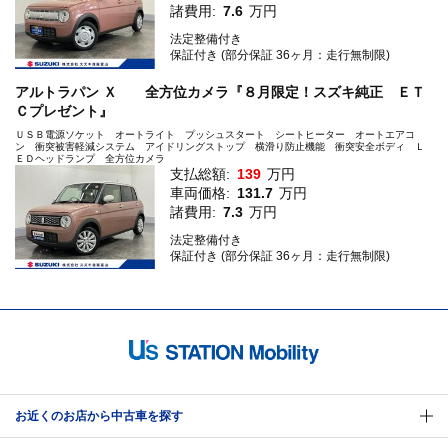
諸費用:
7.6
万円
法定整備付き
保証付き (部分保証 36ヶ月：走行無制限)
アルトラパン Ｘ 全方位カメラ『８月限定！スズキ純正 ＥＴ
Ｃプレゼント』
ＵＳＢ電源ソケット オートライト プッシュスタート シートヒーター オートエアコ
ン 衝突被害軽減システム アイドリングストップ 横滑り防止機能 衝突安全ボディ Ｌ
ＥＤヘッドランプ 全方位カメラ
支払総額:
139
万円
車両価格:
131.7
万円
諸費用:
7.3
万円
法定整備付き
保証付き (部分保証 36ヶ月：走行無制限)
お近くのお店から中古車を探す