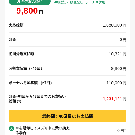
月々のお支払い
48回払い
頭金なし
ボーナス併用
9,800
円
1,680,000
支払総額
円
0
頭金
円
10,321
初回分割支払額
円
9,800
分割支払額（×46回）
円
110,000
ボーナス月加算額 （×7回）
円
頭金+初回から47回までのお支払い
1,231,121
円
総額 (1)
最終回 : 48回目のお支払額
車を返却してスズキ車に乗り換え
A
0
※
円
る場合