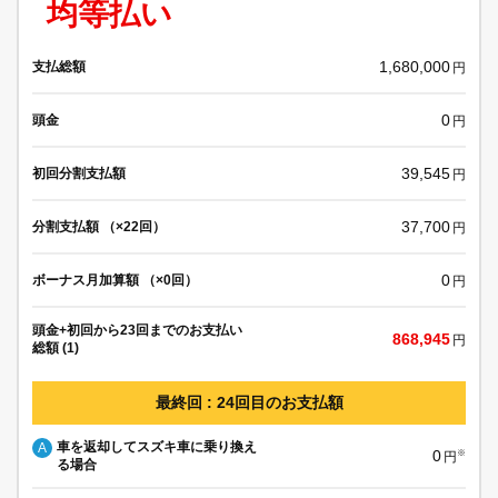
均等払い
1,680,000
支払総額
円
0
頭金
円
39,545
初回分割支払額
円
37,700
分割支払額 （×22回）
円
0
ボーナス月加算額 （×0回）
円
頭金+初回から23回までのお支払い
868,945
円
総額 (1)
最終回 : 24回目のお支払額
車を返却してスズキ車に乗り換え
A
0
※
円
る場合