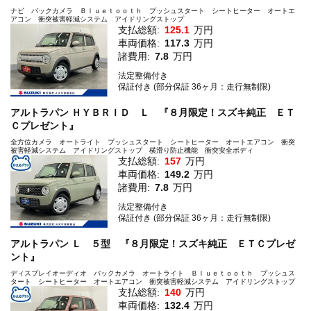
ナビ バックカメラ Ｂｌｕｅｔｏｏｔｈ プッシュスタート シートヒーター オートエ
アコン 衝突被害軽減システム アイドリングストップ
支払総額:
125.1
万円
車両価格:
117.3
万円
諸費用:
7.8
万円
法定整備付き
保証付き (部分保証 36ヶ月：走行無制限)
アルトラパン ＨＹＢＲＩＤ Ｌ 『８月限定！スズキ純正 ＥＴ
Ｃプレゼント』
全方位カメラ オートライト プッシュスタート シートヒーター オートエアコン 衝突
被害軽減システム アイドリングストップ 横滑り防止機能 衝突安全ボディ
支払総額:
157
万円
車両価格:
149.2
万円
諸費用:
7.8
万円
法定整備付き
保証付き (部分保証 36ヶ月：走行無制限)
アルトラパン Ｌ ５型 『８月限定！スズキ純正 ＥＴＣプレゼ
ント』
ディスプレイオーディオ バックカメラ オートライト Ｂｌｕｅｔｏｏｔｈ プッシュス
タート シートヒーター オートエアコン 衝突被害軽減システム アイドリングストップ
支払総額:
140
万円
車両価格:
132.4
万円