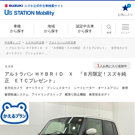
スズキ公式中古車検索サイト
0
お気に入り
車種
地域
認定中古車
から探す
から探す
から探す
検索
メニュー
中古車トップ
スズキの中古車
アルトラパンの中古車
アルトラパン ＨＹＢＲＩＤ Ｘ 『８月限定！スズキ純正 ＥＴＣプレゼント』 全方位カメラ
オートライト プッシュスター ...
1
人お気に入り追加中
スズキ
アルトラパン ＨＹＢＲＩＤ Ｘ 『８月限定！スズキ純
正 ＥＴＣプレゼント』
全方位カメラ オートライト プッシュスタート シートヒーター オートエアコン 衝突
被害軽減システム アイドリングストップ 横滑り防止機能 衝突安全ボディ