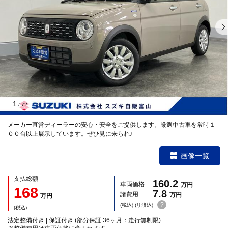
1
/
72
メーカー直営ディーラーの安心・安全をご提供します。厳選中古車を常時１
００台以上展示しています。ぜひ見に来られ♪
画像一覧
支払総額
160.2
車両価格
万円
168
7.8
諸費用
万円
万円
?
(税込) (リ済込)
(税込)
法定整備付き | 保証付き (部分保証 36ヶ月：走行無制限)