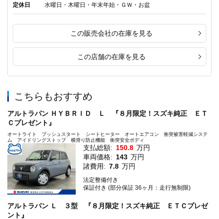
定休日
水曜日・木曜日・年末年始・ＧＷ・お盆
この販売会社の在庫を見る
この店舗の在庫を見る
こちらもおすすめ
アルトラパン ＨＹＢＲＩＤ Ｌ 『８月限定！スズキ純正 ＥＴ
Ｃプレゼント』
オートライト プッシュスタート シートヒーター オートエアコン 衝突被害軽減システ
ム アイドリングストップ 横滑り防止機能 衝突安全ボディ
支払総額:
150.8
万円
車両価格:
143
万円
諸費用:
7.8
万円
法定整備付き
保証付き (部分保証 36ヶ月：走行無制限)
アルトラパン Ｌ ３型 『８月限定！スズキ純正 ＥＴＣプレゼ
ント』