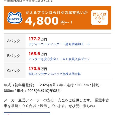
※整備費用は車両価格に含まれます
177.2
万円
Aパック
ボディーコーティング・下廻り防錆加工 Ｓ
168.6
万円
Bパック
アフターも安心安全！ＪＡＦ会員入会プラン
170.5
万円
Cパック
安心メンテナンスパック点検３回☆軽
年式（初年度登録）：2025(令和7)年 / 走行：265Km / 排気：
660cc / 車検：2028(令和10)年08月
メーカー直営ディーラーの安心・安全をご提供します。 厳選中古
車を常時１００台以上展示しています。ぜひ見に来られ♪