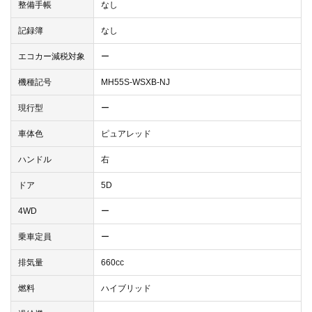
整備手帳
なし
記録簿
なし
エコカー減税対象
ー
機種記号
MH55S-WSXB-NJ
現行型
ー
車体色
ピュアレッド
ハンドル
右
ドア
5D
4WD
ー
乗車定員
ー
排気量
660cc
燃料
ハイブリッド