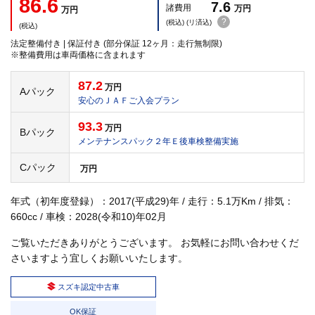
86.6
7.6
諸費用
万円
万円
?
(税込) (リ済込)
(税込)
法定整備付き | 保証付き (部分保証 12ヶ月：走行無制限)
※整備費用は車両価格に含まれます
87.2
万円
Aパック
安心のＪＡＦご入会プラン
93.3
万円
Bパック
メンテナンスパック２年Ｅ後車検整備実施
Cパック
万円
年式（初年度登録）：2017(平成29)年 / 走行：5.1万Km / 排気：
660cc / 車検：2028(令和10)年02月
ご覧いただきありがとうございます。 お気軽にお問い合わせくだ
さいますよう宜しくお願いいたします。
スズキ認定中古車
OK保証