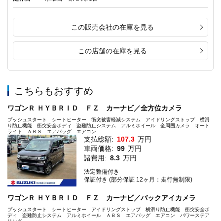
この販売会社の在庫を見る
この店舗の在庫を見る
こちらもおすすめ
ワゴンＲ ＨＹＢＲＩＤ ＦＺ カーナビ／全方位カメラ
プッシュスタート シートヒーター 衝突被害軽減システム アイドリングストップ 横滑
り防止機能 衝突安全ボディ 盗難防止システム アルミホイール 全周囲カメラ オート
ライト ＡＢＳ エアバッグ エアコン
支払総額:
107.3
万円
車両価格:
99
万円
諸費用:
8.3
万円
法定整備付き
保証付き (部分保証 12ヶ月：走行無制限)
ワゴンＲ ＨＹＢＲＩＤ ＦＺ カーナビ／バックアイカメラ
プッシュスタート シートヒーター アイドリングストップ 横滑り防止機能 衝突安全ボ
ディ 盗難防止システム アルミホイール ＡＢＳ エアバッグ エアコン パワーステア