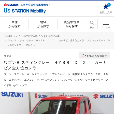
スズキ公式中古車検索サイト
0
お気に入り
車種
地域
認定中古車
から探す
から探す
から探す
検索
メニュー
中古車トップ
スズキの中古車
ワゴンＲの中古車
ワゴンＲ スティングレー ＨＹＢＲＩＤ Ｘ カーナビ／全方位カメラ プッシュスタート キ
ーレスエントリー アルミ ...
7
人お気に入り追加中
スズキ
ワゴンＲ スティングレー ＨＹＢＲＩＤ Ｘ カーナ
ビ／全方位カメラ
プッシュスタート キーレスエントリー アルミホイール 衝突防止システム ＣＤ ＡＢ
Ｓ エアバッグ エアコン パワーステアリング パワーウィンドウ シートヒーター ア
イドリングストップ