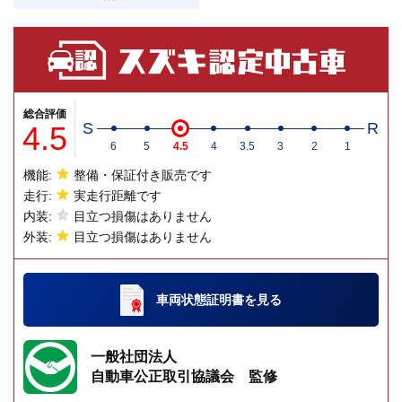
総合評価
4.5
S
R
6
5
4.5
4
3.5
3
2
1
機能:
整備・保証付き販売です
走行:
実走行距離です
内装:
目立つ損傷はありません
外装:
目立つ損傷はありません
車両状態証明書
を見る
一般社団法人
自動車公正取引協議会 監修