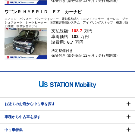
保証付き (部分保証 12ヶ月：走行無制限)
ワゴンＲ ＨＹＢＲＩＤ ＦＺ カーナビ
エアコン パワステ パワーウインドー 電動格納式リモコンドアミラー キーレス プッ
シュスタート シートヒーター 衝突被害軽減システム アイドリングストップ 横滑り防
止機能 衝突安全ボディ
支払総額:
108.7
万円
車両価格:
102
万円
諸費用:
6.7
万円
法定整備付き
保証付き (部分保証 12ヶ月：走行無制限)
お近くのお店から中古車を探す
車種から中古車を探す
中古車特集