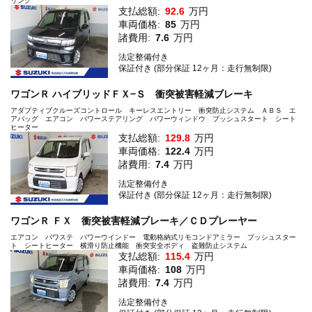
リング
支払総額:
92.6
万円
車両価格:
85
万円
諸費用:
7.6
万円
法定整備付き
保証付き (部分保証 12ヶ月：走行無制限)
ワゴンＲ ハイブリッドＦＸ−Ｓ 衝突被害軽減ブレーキ
アダプティブクルーズコントロール キーレスエントリー 衝突防止システム ＡＢＳ エ
アバッグ エアコン パワーステアリング パワーウィンドウ プッシュスタート シート
ヒーター
支払総額:
129.8
万円
車両価格:
122.4
万円
諸費用:
7.4
万円
法定整備付き
保証付き (部分保証 12ヶ月：走行無制限)
ワゴンＲ ＦＸ 衝突被害軽減ブレーキ／ＣＤプレーヤー
エアコン パワステ パワーウインドー 電動格納式リモコンドアミラー プッシュスター
ト シートヒーター 横滑り防止機能 衝突安全ボディ 盗難防止システム
支払総額:
115.4
万円
車両価格:
108
万円
諸費用:
7.4
万円
法定整備付き